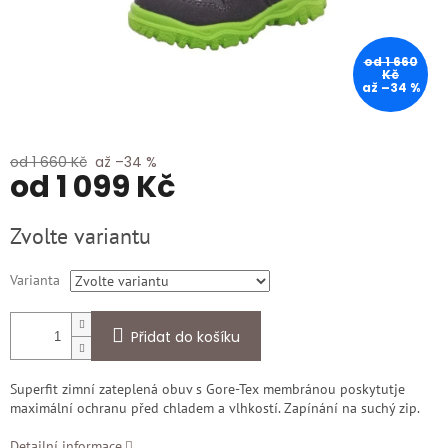
od 1 660
Kč
až –34 %
od 1 660 Kč
až –34 %
od
1 099 Kč
Měrná
Zvolte variantu
cena:
Varianta
Přidat do košíku
Superfit zimní zateplená obuv s Gore-Tex membránou poskytutje
maximální ochranu před chladem a vlhkostí. Zapínání na suchý zip.
Detailní informace