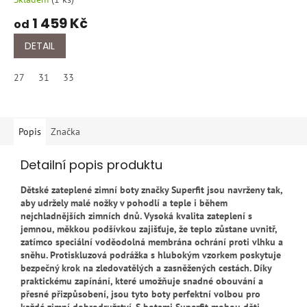
1 459 Kč
od
DETAIL
27
31
33
Popis
Značka
Detailní popis produktu
Dětské zateplené zimní boty značky Superfit jsou navrženy tak,
aby udržely malé nožky v pohodlí a teple i během
nejchladnějších zimních dnů. Vysoká kvalita zateplení s
jemnou, měkkou podšívkou zajišťuje, že teplo zůstane uvnitř,
zatímco speciální voděodolná membrána ochrání proti vlhku a
sněhu. Protiskluzová podrážka s hlubokým vzorkem poskytuje
bezpečný krok na zledovatělých a zasněžených cestách. Díky
praktickému zapínání, které umožňuje snadné obouvání a
přesné přizpůsobení, jsou tyto boty perfektní volbou pro
každé zimní dobrodružství. S botami Superfit mohou děti