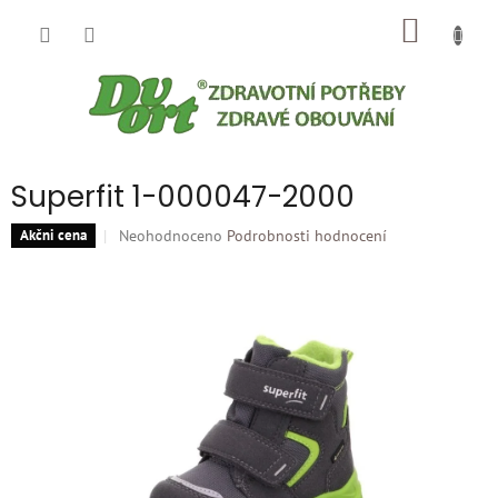
Přejít
NÁKUP
na
obsah
KOŠÍK
Superfit 1-000047-2000
Průměrné
Neohodnoceno
Podrobnosti hodnocení
Akčni cena
hodnocení
produktu
je
0,0
z
5
hvězdiček.