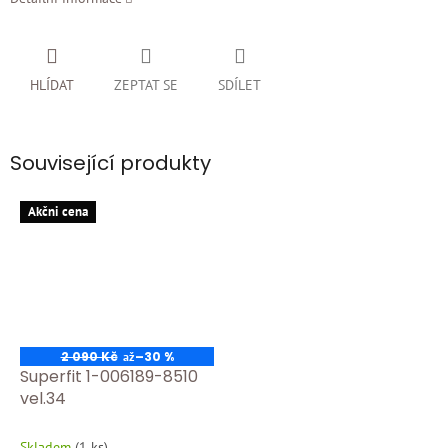
HLÍDAT
ZEPTAT SE
SDÍLET
Související produkty
Akčni cena
2 090 Kč
–30 %
až
Superfit 1-006189-8510
vel.34
Skladem
(
1 ks
)