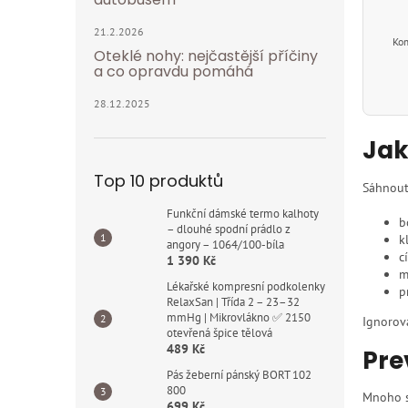
21.2.2026
Kom
Oteklé nohy: nejčastější příčiny
a co opravdu pomáhá
28.12.2025
Jak
Top 10 produktů
Sáhnou
Funkční dámské termo kalhoty
b
– dlouhé spodní prádlo z
k
angory – 1064/100-bíla
c
1 390 Kč
m
Lékařské kompresní podkolenky
p
RelaxSan | Třída 2 – 23–32
mmHg | Mikrovlákno ✅ 2150
Ignorov
otevřená špice tělová
489 Kč
Pre
Pás žeberní pánský BORT 102
800
Mnoho s
699 Kč