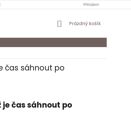
Y OCHRANY OSOBNÍCH ÚDAJŮ
KARIÉRA
Přihlášení
ODSTOUPENÍ OD SMLOU
NÁKUPNÍ
Prázdný košík
KOŠÍK
 je čas sáhnout po
ž je čas sáhnout po