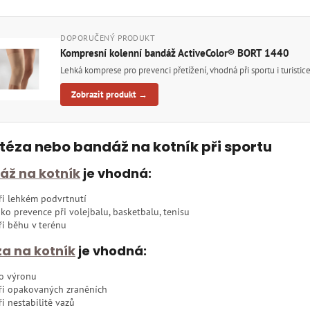
DOPORUČENÝ PRODUKT
Kompresní kolenní bandáž ActiveColor® BORT 1440
Lehká komprese pro prevenci přetížení, vhodná při sportu i turistic
Zobrazit produkt →
rtéza nebo bandáž na kotník při sportu
áž na kotník
je vhodná:
ři lehkém podvrtnutí
ako prevence při volejbalu, basketbalu, tenisu
ři běhu v terénu
a na kotník
je vhodná:
o výronu
ři opakovaných zraněních
ři nestabilitě vazů