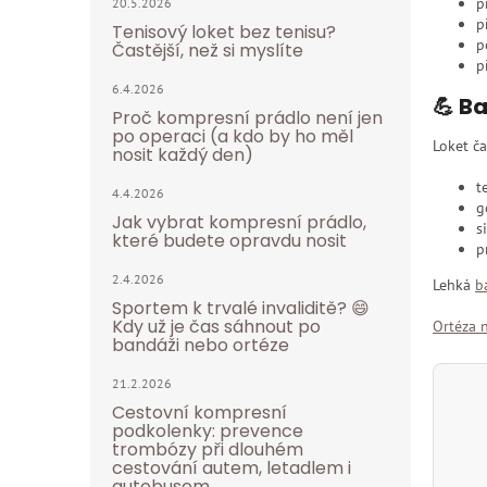
p
20.5.2026
p
Tenisový loket bez tenisu?
p
Častější, než si myslíte
p
6.4.2026
💪 B
Proč kompresní prádlo není jen
po operaci (a kdo by ho měl
Loket ča
nosit každý den)
t
4.4.2026
g
Jak vybrat kompresní prádlo,
s
které budete opravdu nosit
p
2.4.2026
Lehká
b
Sportem k trvalé invaliditě? 😄
Kdy už je čas sáhnout po
Ortéza n
bandáži nebo ortéze
21.2.2026
Cestovní kompresní
podkolenky: prevence
trombózy při dlouhém
cestování autem, letadlem i
autobusem