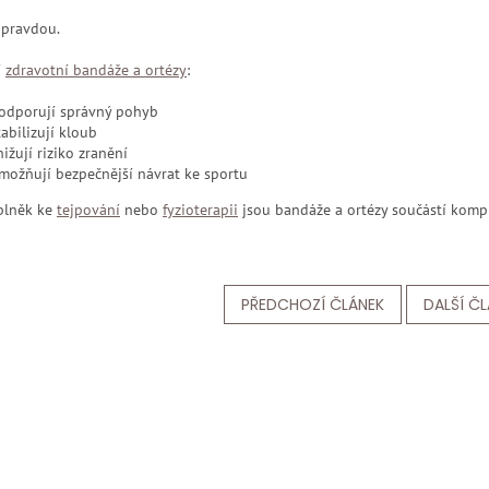
 pravdou.
í
zdravotní bandáže a ortézy
:
odporují správný pohyb
tabilizují kloub
nižují riziko zranění
možňují bezpečnější návrat ke sportu
plněk ke
tejpování
nebo
fyzioterapii
jsou bandáže a ortézy součástí komp
PŘEDCHOZÍ ČLÁNEK
DALŠÍ Č