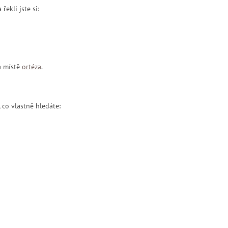
ekli jste si:
a místě
ortéza
.
 co vlastně hledáte: