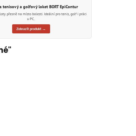
a tenisový a golfový loket BORT EpiContur
ty přesně na místo bolesti. Ideální pro tenis, golf i práci
u PC.
Zobrazit produkt →
né"