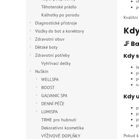
v
Těhotenské prádlo
p
Kalhotky po porodu
Kvalitní
Diagnostické přístroje
Kdy
Vložky do bot a korektory
Zdravotní obuv
🦵 B
Dětské boty
Kdy 
Zdravotní potřeby
Vyhřívací dečky
l
NuSkin
p
p
WELLSPA
n
BOOST
Kdy u
GALVANIC SPA
DENNÍ PÉČE
p
LUMISPA
p
p
TRME pro hubnutí
p
Dekorativní kosmetika
Pokud ko
VÝŽIVOVÉ DOPLŇKY