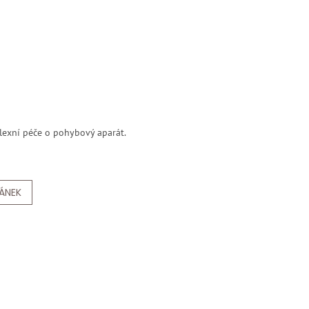
lexní péče o pohybový aparát.
LÁNEK