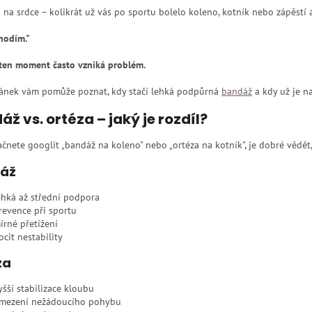
 na srdce – kolikrát už vás po sportu bolelo koleno, kotník nebo zápěstí a ř
hodím."
 ten moment často vzniká problém.
lánek vám pomůže poznat, kdy stačí lehká podpůrná
bandáž
a kdy už je n
ž vs. ortéza – jaký je rozdíl?
ačnete googlit „bandáž na koleno" nebo „ortéza na kotník", je dobré vědět,
áž
ehká až střední podpora
revence při sportu
írné přetížení
ocit nestability
za
yšší stabilizace kloubu
mezení nežádoucího pohybu