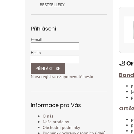
BESTSELLERY
Přihlášení
E-mail
Heslo
🦶 O
PŘIHLÁSIT SE
Band
Nová registrace
Zapomenuté heslo
p
j
p
Informace pro Vás
Ortéz
O nás
p
Naše prodejny
p
Obchodní podmínky
p
Podmínky ochrany osobních údajů