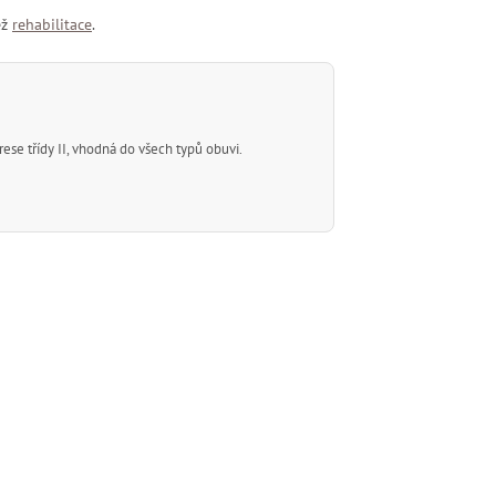
ež
rehabilitace
.
se třídy II, vhodná do všech typů obuvi.