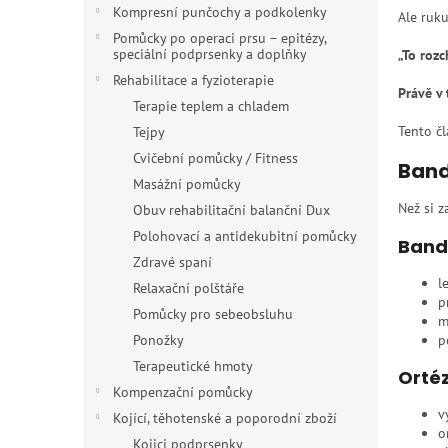
n
Kompresní punčochy a podkolenky
Ale ruku
e
Pomůcky po operaci prsu – epitézy,
l
speciální podprsenky a doplňky
„To rozc
Rehabilitace a fyzioterapie
Právě v
Terapie teplem a chladem
Tento č
Tejpy
Cvičební pomůcky / Fitness
Bandá
Masážní pomůcky
Než si z
Obuv rehabilitační balanční Dux
Polohovací a antidekubitní pomůcky
Band
Zdravé spaní
l
Relaxační polštáře
p
Pomůcky pro sebeobsluhu
m
p
Ponožky
Terapeutické hmoty
Orté
Kompenzační pomůcky
v
Kojící, těhotenské a poporodní zboží
o
Kojici podprsenky