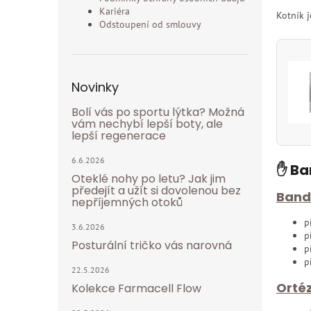
Kariéra
Kotník j
Odstoupení od smlouvy
Novinky
Bolí vás po sportu lýtka? Možná
vám nechybí lepší boty, ale
lepší regenerace
6.6.2026
✋ Ba
Oteklé nohy po letu? Jak jim
předejít a užít si dovolenou bez
Band
nepříjemných otoků
p
3.6.2026
p
Posturální tričko vás narovná
p
p
22.5.2026
Orté
Kolekce Farmacell Flow