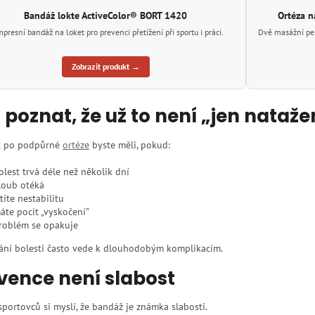
Bandáž lokte ActiveColor® BORT 1420
Ortéza n
presní bandáž na loket pro prevenci přetížení při sportu i práci.
Dvě masážní pelo
Zobrazit produkt →
 poznat, že už to není „jen nataže
t po podpůrné
ortéze
byste měli, pokud:
olest trvá déle než několik dní
loub otéká
ítíte nestabilitu
áte pocit „vyskočení"
roblém se opakuje
ání bolesti často vede k dlouhodobým komplikacím.
vence není slabost
portovců si myslí, že bandáž je známka slabosti.