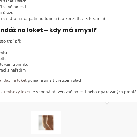
ři zánětu šlach
ři silné bolesti
o úrazu
ři syndromu karpálního tunelu (po konzultaci s lékařem)
andáž na loket – kdy má smysl?
sto trpí při:
enisu
olfu
ilovém tréninku
ráci s nářadím
andáž na loket
pomáhá snížit přetížení šlach.
a tenisový loket
je vhodná při výrazné bolesti nebo opakovaných probl