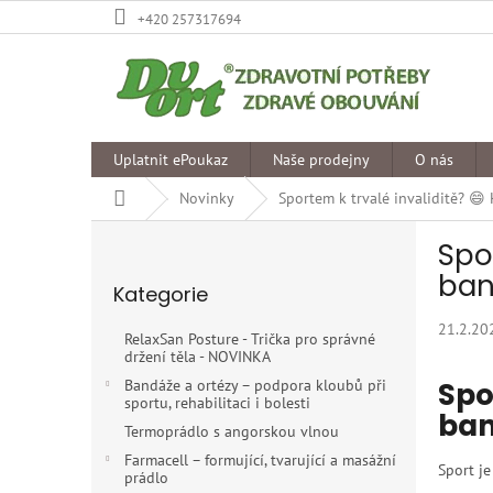
Přejít
+420 257317694
na
obsah
Uplatnit ePoukaz
Naše prodejny
O nás
Domů
Novinky
Sportem k trvalé invaliditě? 😄
P
Spo
o
Přeskočit
s
ban
Kategorie
kategorie
t
r
21.2.20
RelaxSan Posture - Trička pro správné
a
držení těla - NOVINKA
n
Spo
Bandáže a ortézy – podpora kloubů při
n
sportu, rehabilitaci i bolesti
ban
í
Termoprádlo s angorskou vlnou
p
Farmacell – formující, tvarující a masážní
a
Sport je
prádlo