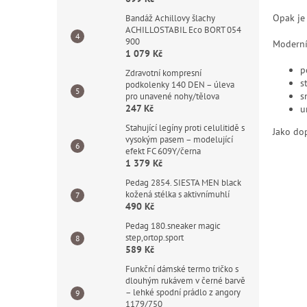
Opak je
Bandáž Achillovy šlachy
ACHILLOSTABIL Eco BORT 054
900
Modern
1 079 Kč
p
Zdravotní kompresní
s
podkolenky 140 DEN – úleva
s
pro unavené nohy/tělova
247 Kč
u
Stahující legíny proti celulitidě s
Jako do
vysokým pasem – modelující
efekt FC 609Y/černa
1 379 Kč
Pedag 2854. SIESTA MEN black
kožená stélka s aktivnímuhlí
490 Kč
Pedag 180.sneaker magic
step,ortop.sport
589 Kč
Funkční dámské termo tričko s
dlouhým rukávem v černé barvě
– lehké spodní prádlo z angory
1179/750