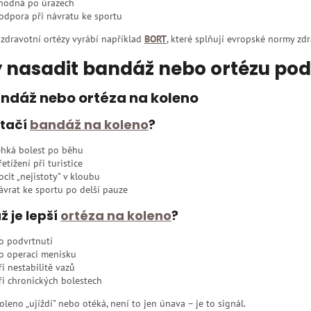
hodná po úrazech
odpora při návratu ke sportu
 zdravotní ortézy vyrábí například
BORT
, které splňují evropské normy zd
 nasadit bandáž nebo ortézu podl
andáž nebo ortéza na koleno
stačí
bandáž na koleno
?
ehká bolest po běhu
řetížení při turistice
ocit „nejistoty" v kloubu
ávrat ke sportu po delší pauze
ž je lepší
ortéza na koleno
?
o podvrtnutí
o operaci menisku
ři nestabilitě vazů
ři chronických bolestech
leno „ujíždí" nebo otéká, není to jen únava – je to signál.