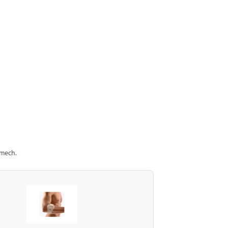
émech.