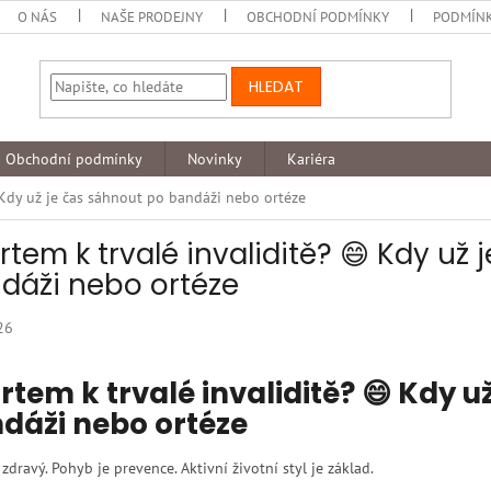
O NÁS
NAŠE PRODEJNY
OBCHODNÍ PODMÍNKY
PODMÍNK
HLEDAT
Obchodní podmínky
Novinky
Kariéra
 Kdy už je čas sáhnout po bandáži nebo ortéze
rtem k trvalé invaliditě? 😄 Kdy už
dáži nebo ortéze
26
rtem k trvalé invaliditě? 😄 Kdy u
dáži nebo ortéze
 zdravý. Pohyb je prevence. Aktivní životní styl je základ.