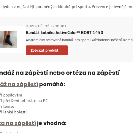
e jeden z nejčastěji poraněných kloubů při sportu. Prevence je levnější n
DOPORUČENÝ PRODUKT
Bandáž kotníku ActiveColor® BORT 1450
Anatomicky tvarovaná bandáž pro sport i každodenní nošení. Kompre
Zobrazit produkt →
ndáž na zápěstí nebo ortéza na zápěstí
áž na zápěstí
pomáhá:
ři posilování
ři přetížení od práce na PC
ři tenise
ři lehké bolesti
za na zápěstí
je vhodná: