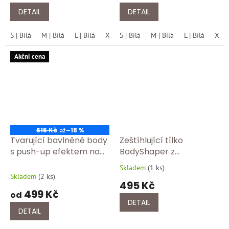
DETAIL
DETAIL
S | Bílá
M | Bílá
L | Bílá
XL | Bílá
S | Bílá
M | Bílá
L | Bílá
XL | 
Akčni cena
615 Kč
–18 %
až
Tvarující bavlněné body
Zeštíhlující tílko
s push-up efektem na
BodyShaper z
poprsí COK 07 cerna
mikrovlákna s push-up
Skladem
(
1 ks
)
Průměrné
efektem COK 05 černá
Skladem
(
2 ks
)
hodnocení
495 Kč
produktu
499 Kč
od
je
DETAIL
5,0
DETAIL
z
5