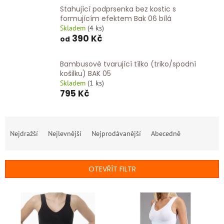
Stahující podprsenka bez kostic s
formujícím efektem Bak 06 bílá
Skladem
(
4 ks
)
390 Kč
od
Bambusové tvarující tílko (triko/spodní
košilku) BAK 05
Skladem
(
1 ks
)
795 Kč
Ř
a
Nejdražší
Nejlevnější
Nejprodávanější
Abecedně
z
e
n
OTEVŘÍT FILTR
í
p
V
r
ý
o
p
d