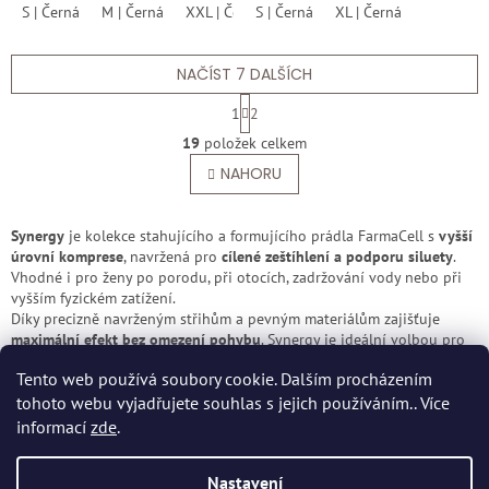
S | Černá
M | Černá
XXL | Černá
S | Černá
XL | Černá
hvězdiček.
NAČÍST 7 DALŠÍCH
S
1
2
t
O
r
19
položek celkem
v
á
l
NAHORU
n
á
k
o
d
v
a
Synergy
je kolekce stahujícího a formujícího prádla FarmaCell s
vyšší
á
c
úrovní komprese
, navržená pro
cílené zeštíhlení a podporu siluety
.
n
í
Vhodné i pro ženy po porodu, při otocích, zadržování vody nebo při
í
p
vyšším fyzickém zatížení.
r
Díky precizně navrženým střihům a pevným materiálům zajišťuje
v
maximální efekt bez omezení pohybu
. Synergy je ideální volbou pro
k
ty, kdo chtějí
viditelné výsledky a zároveň maximální pohodlí
během
Tento web používá soubory cookie. Dalším procházením
y
celého dne. Made in 100% Italy
v
tohoto webu vyjadřujete souhlas s jejich používáním.. Více
Z
ý
informací
zde
.
p
á
i
p
Vytvořil Shoptet
Nastavení
s