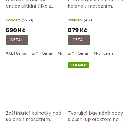
anticelulitidní tílko z
kolena s masážním,
mikrovlákna s push-up
modelujícím, tvarujícím
efektem FC 342/černa
push up efektem FC 312
Skladem
(
>5 ks
)
Skladem
(
4 ks
)
černá
690 Kč
679 Kč
DETAIL
DETAIL
XXL | Černá
S/M | Černá
M/L | Černá
S/M | Černá
L/XL | Černá
M/L | Černá
Bestseller
Zeštíhlující kalhotky nad
Tvarující bavlněné body
kolena s masážním,
s push-up efektem na
modelujícím, tvarujícím
poprsí COK 07 bílá