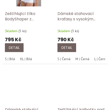
Zeštíhlující tílko
Dámské stahovací
BodyShaper z
kraťasy s vysokým
mikrovlákna s push-up
pasem BodyShaper COK
efektem COK 05 bílá
04 černá
Skladem
(
5 ks
)
Skladem
(
3 ks
)
795 Kč
790 Kč
DETAIL
DETAIL
S | Bílá
XL | Bílá
S | Černá
M | Černá
L | Černá
Dámské stahující
Zeštíhlující kalhotky nad