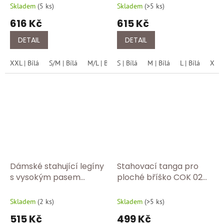
push up efektem FC 312
Skladem
(
5 ks
)
Skladem
(
>5 ks
)
bílá
616 Kč
615 Kč
DETAIL
DETAIL
XXL | Bílá
S/M | Bílá
M/L | Bílá
S | Bílá
M | Bílá
L | Bílá
XL | 
Dámské stahující legíny
Stahovací tanga pro
s vysokým pasem
ploché bříško COK 02
BodyShaper COK 04 bílá
bílá
Skladem
(
2 ks
)
Skladem
(
>5 ks
)
515 Kč
499 Kč