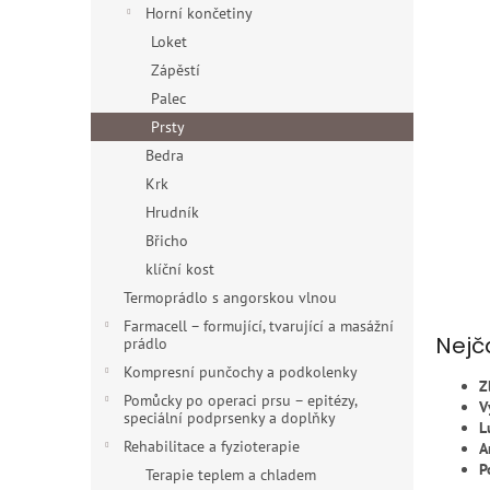
n
Horní končetiny
e
Loket
l
Zápěstí
Palec
Prsty
Bedra
Krk
Hrudník
Břicho
klíční kost
Termoprádlo s angorskou vlnou
Farmacell – formující, tvarující a masážní
Nejč
prádlo
Kompresní punčochy a podkolenky
Z
Pomůcky po operaci prsu – epitézy,
V
speciální podprsenky a doplňky
L
Rehabilitace a fyzioterapie
A
P
Terapie teplem a chladem