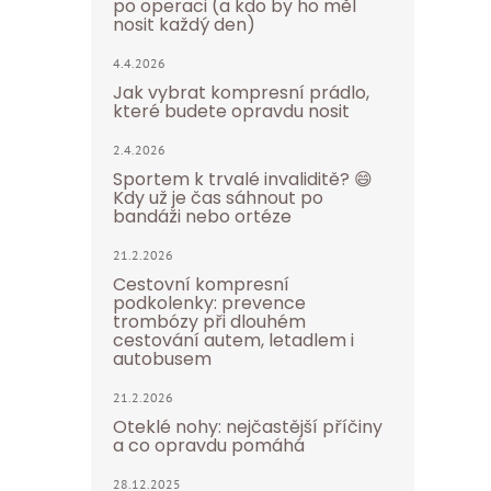
po operaci (a kdo by ho měl
nosit každý den)
4.4.2026
Jak vybrat kompresní prádlo,
které budete opravdu nosit
2.4.2026
Sportem k trvalé invaliditě? 😄
Kdy už je čas sáhnout po
bandáži nebo ortéze
21.2.2026
Cestovní kompresní
podkolenky: prevence
trombózy při dlouhém
cestování autem, letadlem i
autobusem
21.2.2026
Oteklé nohy: nejčastější příčiny
a co opravdu pomáhá
28.12.2025