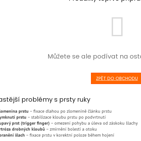
Můžete se ale podívat na ost
ZPĚT DO OBCHODU
astější problémy s prsty ruky
lomenina prstu
– fixace dlahou po zlomenině článku prstu
ymknutí prstu
– stabilizace kloubu prstu po podvrtnutí
upavý prst (trigger finger)
– omezení pohybu a úleva od záskoku šlachy
rtróza drobných kloubů
– zmírnění bolesti a otoku
oranění šlach
– fixace prstu v korektní poloze během hojení