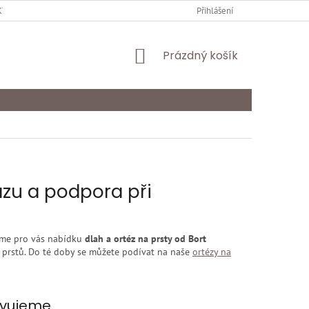
Y OCHRANY OSOBNÍCH ÚDAJŮ
KARIÉRA
Přihlášení
ODSTOUPENÍ OD SMLOU
NÁKUPNÍ
Prázdný košík
KOŠÍK
azu a podpora při
jeme pro vás nabídku
dlah a ortéz na prsty od Bort
i prstů. Do té doby se můžete podívat na naše
ortézy na
avujeme.