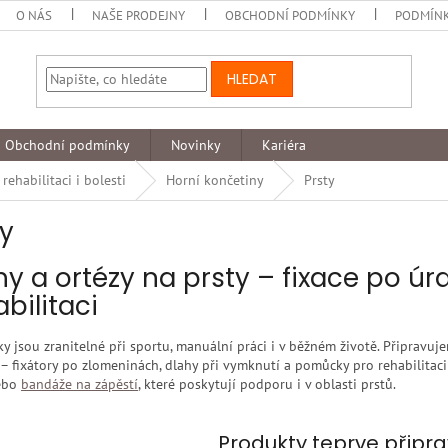
O NÁS
NAŠE PRODEJNY
OBCHODNÍ PODMÍNKY
PODMÍNK
HLEDAT
Obchodní podmínky
Novinky
Kariéra
ehabilitaci i bolesti
Horní končetiny
Prsty
ty
hy a ortézy na prsty – fixace po úr
bilitaci
ky jsou zranitelné při sportu, manuální práci i v běžném životě. Připravu
– fixátory po zlomeninách, dlahy při vymknutí a pomůcky pro rehabilitac
ebo
bandáže na zápěstí
, které poskytují podporu i v oblasti prstů.
Produkty teprve připr