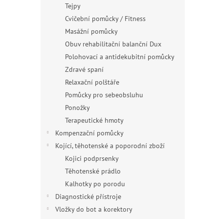
Tejpy
Cvičební pomůcky / Fitness
Masážní pomůcky
Obuv rehabilitační balanční Dux
Polohovací a antidekubitní pomůcky
Zdravé spaní
Relaxační polštáře
Pomůcky pro sebeobsluhu
Ponožky
Terapeutické hmoty
Kompenzační pomůcky
Kojící, těhotenské a poporodní zboží
Kojici podprsenky
Těhotenské prádlo
Kalhotky po porodu
Diagnostické přístroje
Vložky do bot a korektory