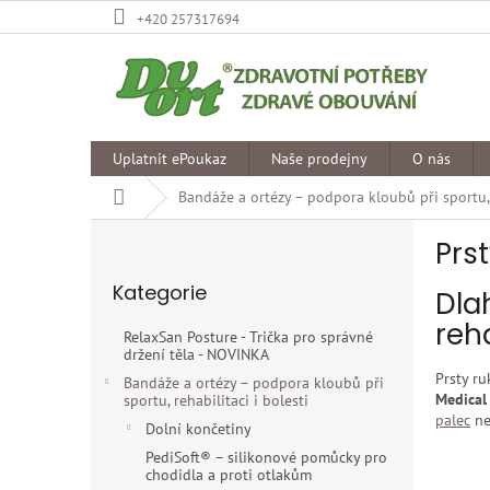
Přejít
+420 257317694
na
obsah
Uplatnit ePoukaz
Naše prodejny
O nás
Domů
Bandáže a ortézy – podpora kloubů při sportu, r
P
Prs
o
Přeskočit
s
Kategorie
kategorie
Dla
t
r
reha
RelaxSan Posture - Trička pro správné
a
držení těla - NOVINKA
n
Prsty ru
Bandáže a ortézy – podpora kloubů při
n
Medical
sportu, rehabilitaci i bolesti
í
palec
n
Dolní končetiny
p
PediSoft® – silikonové pomůcky pro
a
chodidla a proti otlakům