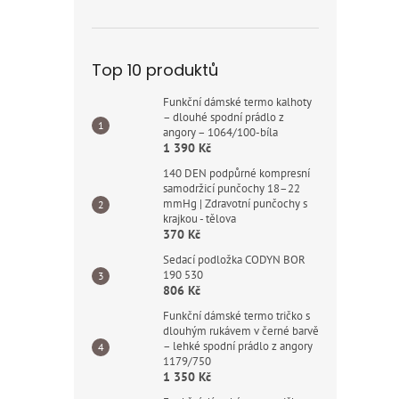
Top 10 produktů
Funkční dámské termo kalhoty
– dlouhé spodní prádlo z
angory – 1064/100-bíla
1 390 Kč
140 DEN podpůrné kompresní
samodržicí punčochy 18–22
mmHg | Zdravotní punčochy s
krajkou - tělova
370 Kč
Sedací podložka CODYN BOR
190 530
806 Kč
Funkční dámské termo tričko s
dlouhým rukávem v černé barvě
– lehké spodní prádlo z angory
1179/750
1 350 Kč