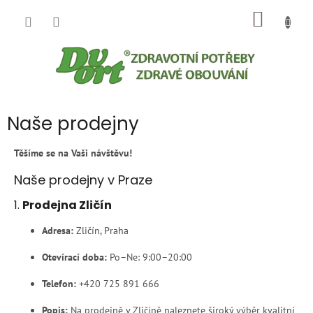
Přejít
NÁKUP
na
obsah
KOŠÍK
Naše prodejny
Těšíme se na Vaši návštěvu!
Naše prodejny v Praze
1.
Prodejna Zličín
Adresa:
Zličín, Praha
Otevírací doba:
Po–Ne: 9:00–20:00
Telefon:
+420
725 891 666
Popis:
Na prodejně v Zličíně naleznete široký výběr kvalitní