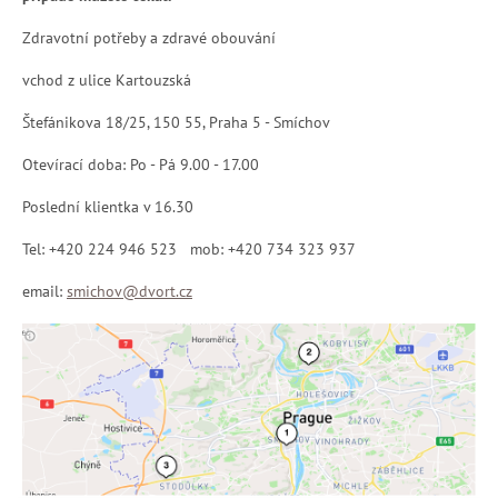
Zdravotní potřeby a zdravé obouvání
vchod z ulice Kartouzská
Štefánikova 18/25, 150 55, Praha 5 - Smíchov
Otevírací doba: Po - Pá 9.00 - 17.00
Poslední klientka v 16.30
Tel: +420 224 946 523 mob: +420 734 323 937
email:
smichov@dvort.cz