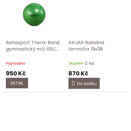
Rehasport Thera-Band
AKURA Rašelina
gymnastický míč 65CM
termofor 19x38
zelený
Vyprodáno
Skladem
(
1 ks
)
950 Kč
870 Kč
DETAIL
Do košíku