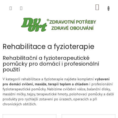
Přejít
NÁKUP
na
obsah
KOŠÍK
Rehabilitace a fyzioterapie
Rehabilitační a fyzioterapeutické
pomůcky pro domácí i profesionální
použití
V kategorii rehabilitace a fyzioterapie najdete kompletní
vybavení
pro domácí cvičení, masáže, terapii teplem a chladem
i profesionální
fyzioterapeutické pomůcky. Nabízíme cvičební válce, balanční disky,
masážní míčky, tejpy, terapeutické hmoty, polohovací pomůcky a další
produkty pro rychlejší zotavení po úrazech, operacích a při
chronických obtížích.