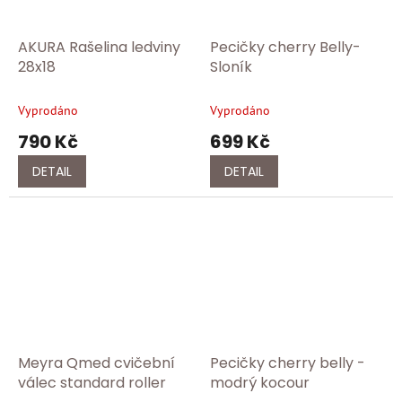
AKURA Rašelina ledviny
Pecičky cherry Belly-
28x18
Sloník
Vyprodáno
Vyprodáno
790 Kč
699 Kč
DETAIL
DETAIL
Meyra Qmed cvičební
Pecičky cherry belly -
válec standard roller
modrý kocour