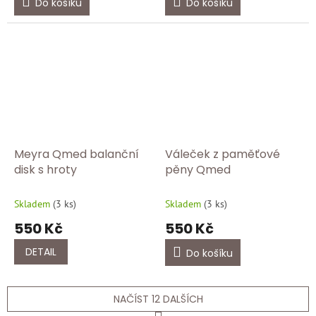
Do košíku
Do košíku
Meyra Qmed balanční
Váleček z paměťové
disk s hroty
pěny Qmed
Skladem
(
3 ks
)
Skladem
(
3 ks
)
550 Kč
550 Kč
DETAIL
Do košíku
NAČÍST 12 DALŠÍCH