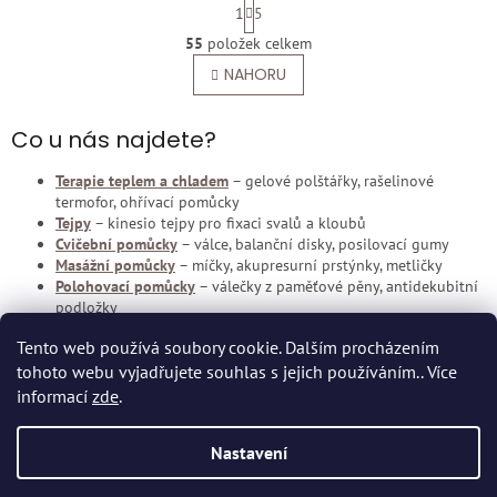
S
1
5
t
O
r
55
položek celkem
v
á
l
NAHORU
n
á
k
o
d
v
Co u nás najdete?
a
á
c
n
í
Terapie teplem a chladem
– gelové polštářky, rašelinové
í
p
termofor, ohřívací pomůcky
r
Tejpy
– kinesio tejpy pro fixaci svalů a kloubů
v
Cvičební pomůcky
– válce, balanční disky, posilovací gumy
k
Masážní pomůcky
– míčky, akupresurní prstýnky, metličky
y
Polohovací pomůcky
– válečky z paměťové pěny, antidekubitní
v
podložky
ý
Terapeutické hmoty
– Therraputty pro rehabilitaci jemné
p
Tento web používá soubory cookie. Dalším procházením
motoriky
i
tohoto webu vyjadřujete souhlas s jejich používáním.. Více
Z
s
informací
zde
.
u
á
p
Vytvořil Shoptet
Nastavení
a
t