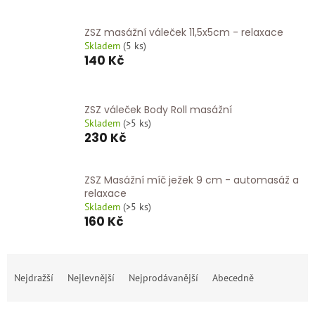
ZSZ masážní váleček 11,5x5cm - relaxace
Skladem
(
5 ks
)
140 Kč
ZSZ váleček Body Roll masážní
Skladem
(
>5 ks
)
230 Kč
ZSZ Masážní míč ježek 9 cm - automasáž a
relaxace
Skladem
(
>5 ks
)
160 Kč
Ř
a
Nejdražší
Nejlevnější
Nejprodávanější
Abecedně
z
e