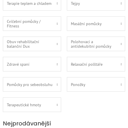
Terapie teplem a chladem
Tejpy
Cvičební pomůcky /
Masážní pomůcky
Fitness
Obuv rehabilitační
Polohovací a
balanční Dux
antidekubitní pomůcky
Zdravé spaní
Relaxační polštáře
Pomůcky pro sebeobsluhu
Ponožky
Terapeutické hmoty
Nejprodávanější