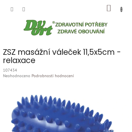
Přejít
NÁKUP
na
obsah
KOŠÍK
ZSZ masážní váleček 11,5x5cm -
relaxace
107434
Průměrné
Neohodnoceno
Podrobnosti hodnocení
hodnocení
produktu
je
0,0
z
5
hvězdiček.