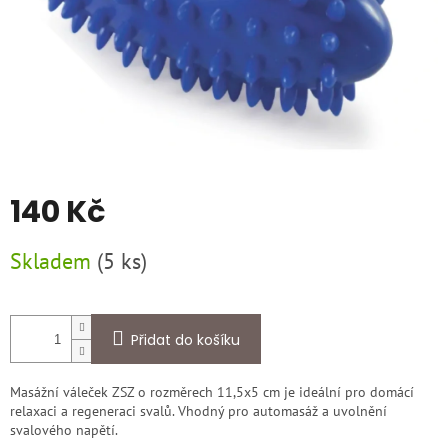
140 Kč
Měrná
Skladem
(
5 ks
)
cena:
Přidat do košíku
Masážní váleček ZSZ o rozměrech 11,5x5 cm je ideální pro domácí
relaxaci a regeneraci svalů. Vhodný pro automasáž a uvolnění
svalového napětí.