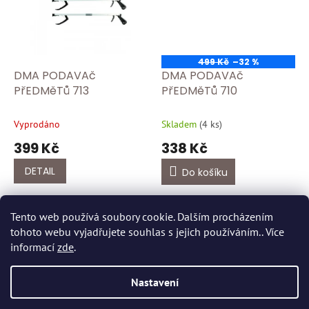
499 Kč
–32 %
DMA PODAVAč
DMA PODAVAč
PřEDMěTů 713
PřEDMěTů 710
Vyprodáno
Skladem
(
4 ks
)
399 Kč
338 Kč
DETAIL
Do košíku
4
položek celkem
O
Tento web používá soubory cookie. Dalším procházením
v
tohoto webu vyjadřujete souhlas s jejich používáním.. Více
l
Z
informací
zde
.
á
á
d
p
Vytvořil Shoptet
a
Nastavení
a
c
t
í