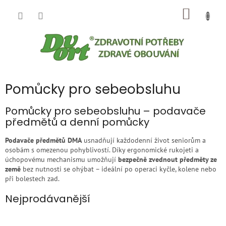
Přejít
NÁKUP
na
obsah
KOŠÍK
Pomůcky pro sebeobsluhu
Pomůcky pro sebeobsluhu – podavače
předmětů a denní pomůcky
Podavače předmětů DMA
usnadňují každodenní život seniorům a
osobám s omezenou pohyblivostí. Díky ergonomické rukojeti a
úchopovému mechanismu umožňují
bezpečně zvednout předměty ze
země
bez nutnosti se ohýbat – ideální po operaci kyčle, kolene nebo
při bolestech zad.
Nejprodávanější