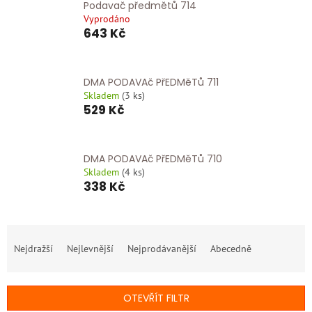
Podavač předmětů 714
Vyprodáno
643 Kč
DMA PODAVAč PřEDMěTů 711
Skladem
(
3 ks
)
529 Kč
DMA PODAVAč PřEDMěTů 710
Skladem
(
4 ks
)
338 Kč
Ř
a
Nejdražší
Nejlevnější
Nejprodávanější
Abecedně
z
e
n
OTEVŘÍT FILTR
í