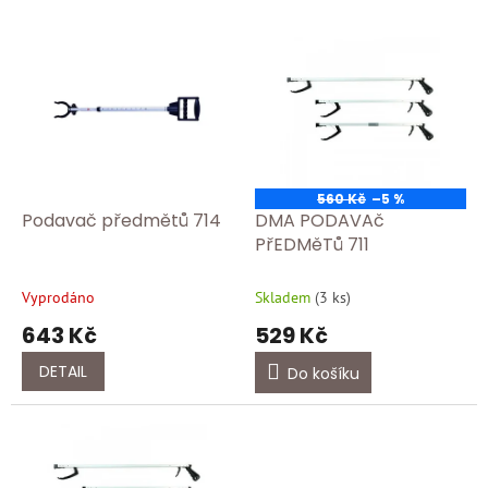
p
V
r
ý
o
p
d
i
u
s
k
p
t
r
ů
o
560 Kč
–5 %
d
Podavač předmětů 714
DMA PODAVAč
u
PřEDMěTů 711
k
t
Vyprodáno
Skladem
(
3 ks
)
ů
643 Kč
529 Kč
DETAIL
Do košíku