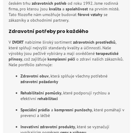
českém trhu
zdravotních potřeb
od roku 1992. Jsme rodinná
firma, pro kterou jsou
kvalita
a
spolehlivost
na prvním místě.
Tato filozofie nám umožňuje budovat
férové vztahy
se
zákazníky a obchodními partnery.
Zdravotní potřeby pro každého
V
DVORT
nabízíme široký sortiment
zdravotních prostředků
,
které splňují nejvyšší standardy kvality a účinnosti. Naše
výrobky jsou pečlivě vybírány a mají osvědčené
terapeutické
přínosy
, což zajišťuje
komplexní péči
o zdraví našich zákazníků.
Naše portfolio zahrnuje:
Zdravotní obuv
, která splňuje všechny potřebné
zdravotní požadavky
Rehabilitační pomůcky
, které podporují rychlou a
efektivní
rehabilitaci
Speciální prádlo
a
kompresní punčochy
, které pomáhají v
prevenci a léčbě
Inovativní zdravotní produkty
, které se vyznačují
vynikajícím poměrem
ceny a výkonu