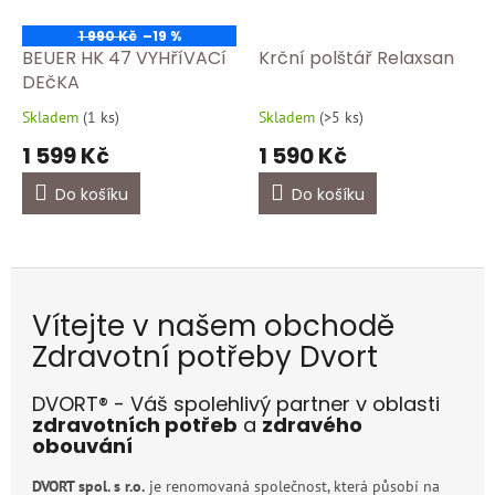
1 990 Kč
–19 %
BEUER HK 47 VYHříVACí
Krční polštář Relaxsan
DEčKA
Skladem
(
1 ks
)
Skladem
(
>5 ks
)
Průměrné
Průměrné
hodnocení
hodnocení
1 599 Kč
1 590 Kč
produktu
produktu
je
je
Do košíku
Do košíku
5,0
5,0
z
z
5
5
hvězdiček.
hvězdiček.
Vítejte v našem obchodě
Zdravotní potřeby Dvort
DVORT® - Váš spolehlivý partner v oblasti
zdravotních potřeb
a
zdravého
obouvání
DVORT spol. s r.o.
je renomovaná společnost, která působí na