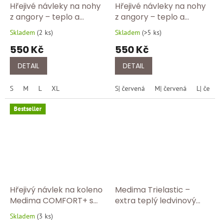
Hřejivé návleky na nohy
Hřejivé návleky na nohy
z angory – teplo a
z angory – teplo a
bezpečný krok s
bezpečný krok s
Skladem
(
2 ks
)
Skladem
(
>5 ks
)
Průměrné
Průměrné
protiskluzem 190/920
protiskluzem 190/460
hodnocení
hodnocení
550 Kč
550 Kč
produktu
produktu
je
je
DETAIL
DETAIL
5,0
5,0
z
z
S
M
L
XL
S| červená
M| červená
L| červ
5
5
hvězdiček.
hvězdiček.
Bestseller
Hřejivý návlek na koleno
Medima Trielastic –
Medima COMFORT+ s
extra teplý ledvinový
protiskluzovou brzdou
pás s podílem 30 %
Skladem
(
3 ks
)
Průměrné