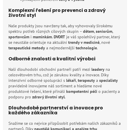
Komplexní řešení pro prevenci a zdravý
životní styl
Naše produkty jsou navrženy tak, aby vyhovovaly širokému
spektru potřeb různých cílových skupin –
dětem
,
seniorům
,
sportovcům
i
maminkám
.
DVORT
je váš spolehlivý partner, který
se neustále orientuje na aktuální
trendy v medicíně
, nové
terapeutické metody
a nejmodernější
technologie
.
Odborné znalosti a kvalitní výrobci
Naši dlouhodobí obchodní partneři patří mezi
leadery
na
celosvětovém trhu, což je zárukou kvality a inovace. Díky
intenzivní odborné spolupráci s
lékaři
,
terapeuty
a
specialisty
pravidelně inovujeme náš sortiment a hledáme nové
produktové řešení, které přináší
kompetentní péči
o pacienty a
podporu pro
zdravý životní styl
.
Dlouhodobé partnerství a inovace pro
každého zákazníka
Snažíme se co nejvíce přizpůsobit potřebám našich zákazníků a
partnerů. Díky
neustálé komunikaci a analýze trhu