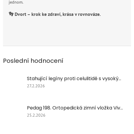
jednom.
👣 Dvort – krok ke zdraví, krása v rovnováze.
Poslední hodnocení
Stahující legíny proti celulitidě s vysokým pasem – modelující efekt FC 609Y/černa
Hodnocení
27.2.2026
produktu
je
5
Pedag 198. Ortopedická zimní vložka Viva Winter | S jehněčí vlnou.
z
5
Hodnocení
25.2.2026
hvězdiček.
produktu
je
5