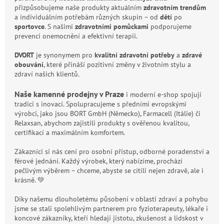
přizpůsobujeme naše produkty aktuálním
zdravotním trendům
a individuálním potřebám různých skupin – od
dětí
po
sportovce
. S našimi
zdravotními pomůckami
podporujeme
prevenci onemocnění a efektivní terapii.
DVORT
je synonymem pro
kvalitní zdravotní potřeby
a
zdravé
obouvání
, které přináší pozitivní změny v životním stylu a
zdraví našich klientů.
Naše kamenné prodejny v Praze
i moderní e-shop spojují
tradici s inovací. Spolupracujeme s předními evropskými
výrobci, jako jsou BORT GmbH (Německo), Farmacell (Itálie) či
Relaxsan, abychom zajistili produkty s ověřenou kvalitou,
certifikací a maximálním komfortem.
Zákazníci si nás cení pro osobní přístup, odborné poradenství a
férové jednání. Každý výrobek, který nabízíme, prochází
pečlivým výběrem – chceme, abyste se cítili nejen zdravě, ale i
krásně. 💚
Díky našemu dlouholetému působení v oblasti zdraví a pohybu
jsme se stali spolehlivým partnerem pro fyzioterapeuty, lékaře i
koncové zákazníky, kteří hledají jistotu, zkušenost a lidskost v