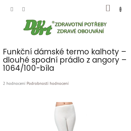
Přejít
NÁKUP
na
obsah
KOŠÍK
Funkční dámské termo kalhoty –
dlouhé spodní prádlo z angory –
1064/100-bíla
Průměrné
2 hodnocení
Podrobnosti hodnocení
hodnocení
produktu
je
5,0
z
5
hvězdiček.