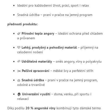
Ideální pro každodenní život, práci, sport i relax
Snadná údržba – praní v pračce na jemný program
přednosti produktu:
🌿
Přírodní teplo angory
– ideální ochrana před chladem
a průvanem
🩵
Lehký, prodyšný a pohodlný materiál
– příjemný na
celodenní nošení
🌱
Udržitelné materiály
– směs angory, vlny a polyakrylu
✂️
Pečlivé zpracování
– měkké švy a perfektní střih
🧺
Snadná údržba
– praní v pračce na jemný program,
odolné a trvanlivé
🏠
Univerzální využití
– doma, venku, při sportu i
relaxaci
Díky podílu
20 % angorské vlny
kombinují tyto dámské termo