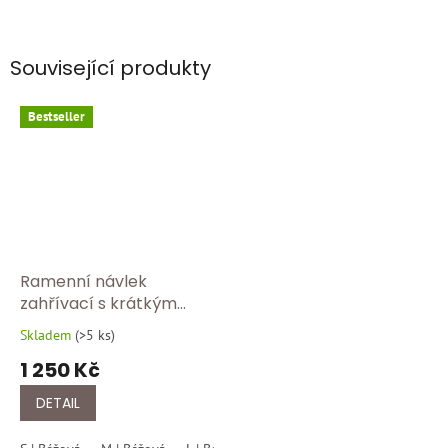
Související produkty
Bestseller
Ramenní návlek
zahřívací s krátkým
rukávem Medima Hřejivý
Skladem
(
>5 ks
)
Průměrné
návlek na ramena
hodnocení
1 250 Kč
Medima – přírodní
produktu
ochrana ramen a šíje
je
DETAIL
5,0
z