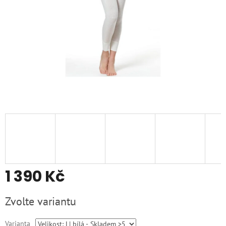
1 390 Kč
Měrná
Zvolte variantu
cena:
Varianta