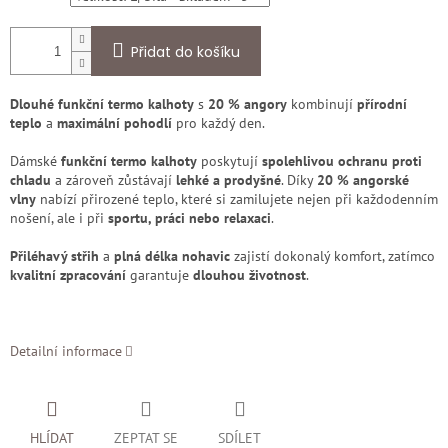
Přidat do košíku
Dlouhé funkční termo kalhoty
s
20 % angory
kombinují
přírodní
teplo
a
maximální pohodlí
pro každý den.
Dámské
funkční termo kalhoty
poskytují
spolehlivou ochranu proti
chladu
a zároveň zůstávají
lehké a prodyšné
. Díky
20 % angorské
vlny
nabízí přirozené teplo, které si zamilujete nejen při každodenním
nošení, ale i při
sportu, práci nebo relaxaci
.
Přiléhavý střih
a
plná délka nohavic
zajistí dokonalý komfort, zatímco
kvalitní zpracování
garantuje
dlouhou životnost
.
Detailní informace
HLÍDAT
ZEPTAT SE
SDÍLET