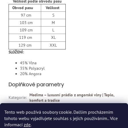
Velikost podle obvodu pasu
Obvod pasu
Velikost
97 cm
S
103 cm
M
109 cm
L
119 cm
XL
129 cm
XXL
SLOŽENÍ:
45% Vlna
35% Polyacryl
20% Angora
Doplňkové parametry
Medima – luxusní prádlo z angorské vlny | Teplo,
Kategorie
:
komfort a tradice
EAN
:
4009860026959
Tento web používá soubory cookie. Dalším procházením
tohoto webu vyjadřujete souhlas s jejich používáním.. Více
Z
informací
zde
.