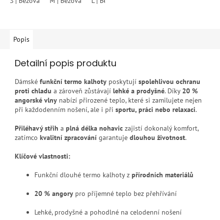
S | Béžová
M | Béžová
L | Béžová
XL | Béžová
XXL | Béžová
5
hvězdiček.
Popis
Detailní popis produktu
Dámské
funkční termo kalhoty
poskytují
spolehlivou ochranu
proti chladu
a zároveň zůstávají
lehké a prodyšné
. Díky
20 %
angorské vlny
nabízí přirozené teplo, které si zamilujete nejen
při každodenním nošení, ale i při
sportu, práci nebo relaxaci
.
Přiléhavý střih
a
plná délka nohavic
zajistí dokonalý komfort,
zatímco
kvalitní zpracování
garantuje
dlouhou životnost
.
Klíčové vlastnosti:
Funkční dlouhé termo kalhoty z
přírodních materiálů
20 % angory
pro příjemné teplo bez přehřívání
Lehké, prodyšné a pohodlné na celodenní nošení