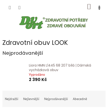
Přejít
NÁKUP
na
obsah
KOŠÍK
Zdravotní obuv LOOK
Nejprodávanější
Liora HMN L1445 68 207 bílá | Dámská
vycházková obuv
Vyprodáno
2 390 Kč
Ř
a
Nejdražší
Nejlevnější
Nejprodávanější
Abecedně
z