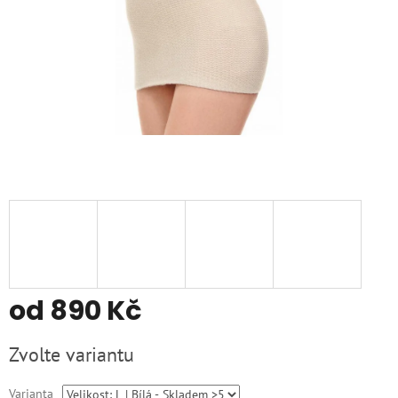
od
890 Kč
Měrná
Zvolte variantu
cena:
Varianta