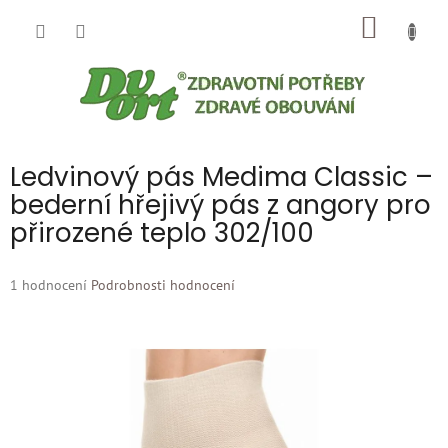
Přejít
NÁKUP
na
obsah
KOŠÍK
Ledvinový pás Medima Classic –
bederní hřejivý pás z angory pro
přirozené teplo 302/100
Průměrné
1 hodnocení
Podrobnosti hodnocení
hodnocení
produktu
je
5,0
z
5
hvězdiček.