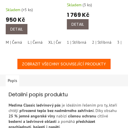
bederní pás s jemným
700-Stříbrná
Skladem
(
3 ks
)
Průměrné
hřejivým efektem
Skladem
(
>5 ks
)
hodnocení
1 769 Kč
363/750
produktu
950 Kč
je
DETAIL
5,0
DETAIL
z
5
M | Černá
L | Černá
XL | Černá
1 | Stříbrná
S| černá
2 | Stříbrná
3 | St
hvězdiček.
ZOBRAZIT VŠECHNY SOUVISEJÍCÍ PRODUKTY
Popis
Detailní popis produktu
Medima Classic ledvinový pás
je ideálním řešením pro ty, kteří
chtějí
přirozené teplo bez nadměrného zahřívání
. Díky obsahu
25 % jemné angorské vlny
nabízí
cílenou ochranu
citlivé
bederní a ledvinové oblasti
a pomáhá
předcházet
prochladnutí, bolesti i napětí
.