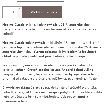
Přidat do košíku
Medima Classic
je lehký
ledvinový pás
s
25 % angorské vlny
.
Poskytuje přirozené teplo, chrání
bederní oblast
a udržuje záda v
pohodlí.
Medima Classic ledvinový pás
je ideálním řešením pro ty, kteří chtějí
přirozené teplo bez nadměrného zahřívání
. Díky obsahu
25 % jemné
angorské vlny
nabízí
cílenou ochranu
citlivé
bederní a ledvinové
oblasti
a pomáhá
předcházet prochladnutí, bolesti i napětí
.
Je vhodný pro
jarní a podzimní období
, ale i pro každého, kdo
preferuje
střední úroveň tepelné izolace
.
Angorské duté vlákno
funguje jako přirozený tepelný rezervoár –
zachycuje tělesné teplo
,
chrání před chladem a průvanem, aniž by vás nadměrně zahřívalo.
Díky
trielastickému úpletu
se pás dokonale přizpůsobí tvaru těla,
pohodlně sedí,
neklouže
a
neomezuje v pohybu
. Ať už sedíte, chodíte
nebo se věnujete lehké aktivitě, budete cítit pouze
jemné a
rovnoměrné teplo
.