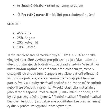
🧺
Snadná údržba
– praní na jemný program
👌
Prodyšný materiál
– ideální pro celodenní nošení
SLOŽENÍ:
45% Vlna
25% Angora
20% Polyamid
10% Elasten
Tento zahřívač zad německé firmy MEDIMA s 25% angorské
vlny byl speciálně vyvinut pro přirozenou profylaxi bolesti a
úlevu od stávajících bolestí v oblasti zad a ledvin.
Vaše citlivá
místa budou optimálně chráněna před chladem, zejména v
chladnějších dnech.
Jemné angorské vlákno vytváří přirozené
vzduchové polštáře, které rovnoměrně zahřejí problémové
partie.
Svaly a klouby zůstávají pružné a bolest se může zmírnit
nebo jí lze předejít v rané fázi.
Vysoká elasticita materiálu a
jeho střední tepelná izolace zajišťují maximální pohodlí, aniž
by byl pás zbytečně objemný.
Přírodní kvalita!
Přírodní kvalita!
Bez chemie. Odolný a opakovaně použitelný. Lze prát na jemný
cyklus v pračce. Po vyprání lehce vytvarujte.