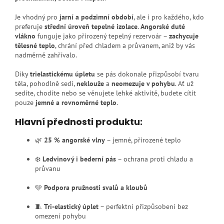
Je vhodný pro
jarní a podzimní období
, ale i pro každého, kdo
preferuje
střední úroveň tepelné izolace
.
Angorské duté
vlákno
funguje jako přirozený tepelný rezervoár –
zachycuje
tělesné teplo
, chrání před chladem a průvanem, aniž by vás
nadměrně zahřívalo.
Díky
trielastickému úpletu
se pás dokonale přizpůsobí tvaru
těla, pohodlně sedí,
neklouže
a
neomezuje v pohybu
. Ať už
sedíte, chodíte nebo se věnujete lehké aktivitě, budete cítit
pouze
jemné a rovnoměrné teplo
.
Hlavní přednosti produktu:
🌿
25 % angorské vlny
– jemné, přirozené teplo
❄️
Ledvinový i bederní pás
– ochrana proti chladu a
průvanu
🩵
Podpora pružnosti svalů a kloubů
🧵
Tri-elastický úplet
– perfektní přizpůsobení bez
omezení pohybu