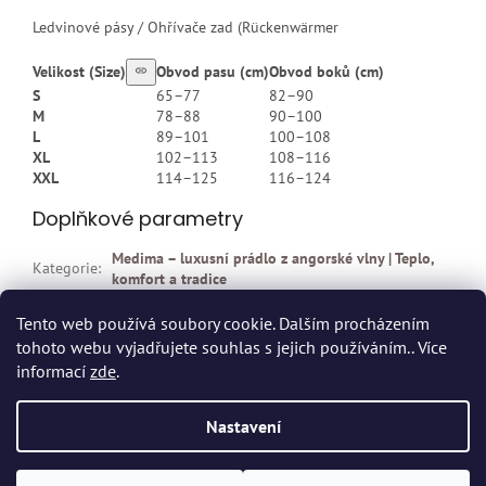
Ledvinové pásy / Ohřívače zad (Rückenwärmer
Velikost (Size)
Obvod pasu (cm)
Obvod boků (cm)
S
65–77
82–90
M
78–88
90–100
L
89–101
100–108
XL
102–113
108–116
XXL
114–125
116–124
Doplňkové parametry
Medima – luxusní prádlo z angorské vlny | Teplo,
Kategorie
:
komfort a tradice
EAN
:
4009860009648
Tento web používá soubory cookie. Dalším procházením
tohoto webu vyjadřujete souhlas s jejich používáním.. Více
Z
informací
zde
.
á
p
Vytvořil Shoptet
Nastavení
a
t
Copyright 2026
Dvort.cz - Zdravotnické potřeby
. Všechna práva