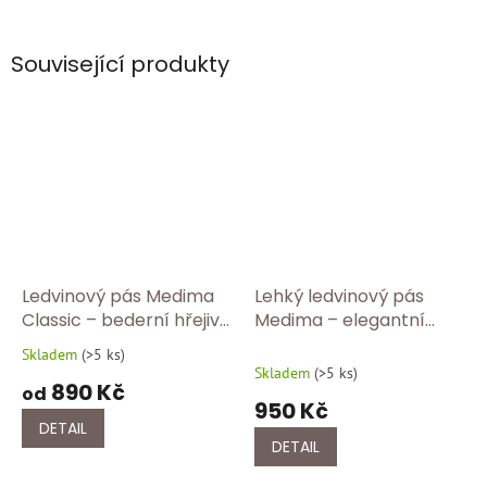
Související produkty
Ledvinový pás Medima
Lehký ledvinový pás
Classic – bederní hřejivý
Medima – elegantní
pás z angory pro
bederní pás s jemným
Skladem
(
>5 ks
)
Průměrné
přirozené teplo 302/100
hřejivým efektem
Skladem
(
>5 ks
)
hodnocení
890 Kč
363/750
od
produktu
950 Kč
je
DETAIL
5,0
DETAIL
z
5