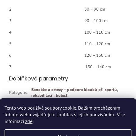
2 80 – 90 cm
3 90 – 100 cm
4 100 – 110 cm
5 110 – 120 cm
6 120 – 130 cm
7 130 – 140 cm
Doplňkové parametry
Bandáže a ortézy – podpora kloubů při sportu,
Kategorie
:
rehabilitaci i bolesti
EAN
:
4005862050039
Tento web používá soubory cookie. Dalším procházením
tohoto webu vyjadřujete souhlas s jejich používáním.. Více
Z
informací
zde
.
á
p
Vytvořil Shoptet