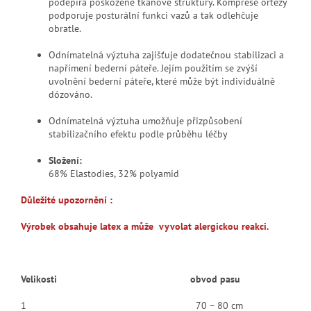
podepírá poškozené tkáňové struktury. Komprese ortézy
podporuje posturální funkci vazů a tak odlehčuje
obratle.
Odnímatelná výztuha zajišťuje dodatečnou stabilizaci a
napřímení bederní páteře. Jejím použitím se zvýší
uvolnění bederní páteře, které může být individuálně
dózováno.
Odnímatelná výztuha umožňuje přizpůsobení
stabilizačního efektu podle průběhu léčby
Složení:
68% Elastodies, 32% polyamid
Důležité upozornění :
Výrobek obsahuje latex a může vyvolat alergickou reakci.
Velikosti obvod pasu
1 70 – 80 cm