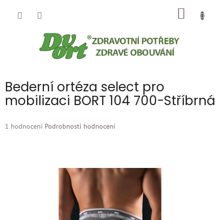
Přejít
NÁKUP
na
obsah
KOŠÍK
Bederní ortéza select pro
mobilizaci BORT 104 700-Stříbrná
Průměrné
1 hodnocení
Podrobnosti hodnocení
hodnocení
produktu
je
5,0
z
5
hvězdiček.