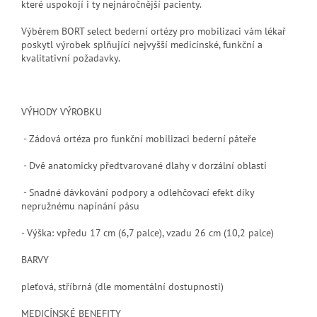
které uspokojí i ty nejnáročnější pacienty.
Výběrem BORT select bederní ortézy pro mobilizaci vám lékař
poskytl výrobek splňující nejvyšší medicínské, funkční a
kvalitativní požadavky.
VÝHODY VÝROBKU
- Zádová ortéza pro funkční mobilizaci bederní páteře
- Dvě anatomicky předtvarované dlahy v dorzální oblasti
- Snadné dávkování podpory a odlehčovací efekt díky
nepružnému napínání pásu
- Výška: vpředu 17 cm (6,7 palce), vzadu 26 cm (10,2 palce)
BARVY
pleťová, stříbrná
(dle momentální dostupnosti)
MEDICÍNSKÉ BENEFITY