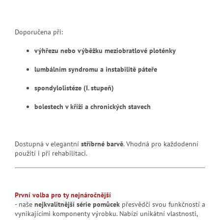
Doporučena při:
výhřezu nebo výběžku meziobratlové ploténky
lumbálním syndromu a instabilitě páteře
spondylolistéze (I. stupeň)
bolestech v kříži a chronických stavech
Dostupná v elegantní
stříbrné barvě
. Vhodná pro každodenní
použití i při rehabilitaci.
První volba pro ty nejnáročnější
- naše
nejkvalitnější série pomůcek
přesvědčí svou funkčností a
vynikajícími komponenty výrobku. Nabízí unikátní vlastnosti,