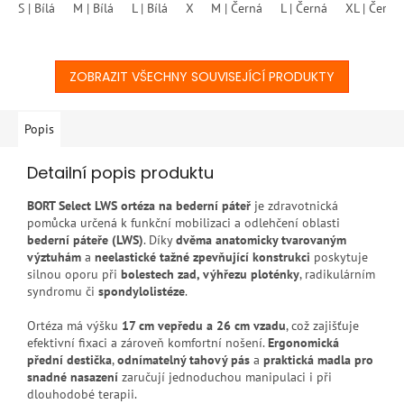
S | Bílá
M | Bílá
L | Bílá
XL | Bílá
M | Černá
XXL | Bílá
L | Černá
XL | Černá
hvězdiček.
ZOBRAZIT VŠECHNY SOUVISEJÍCÍ PRODUKTY
Popis
Detailní popis produktu
BORT Select LWS ortéza na bederní páteř
je zdravotnická
pomůcka určená k funkční mobilizaci a odlehčení oblasti
bederní páteře (LWS)
. Díky
dvěma anatomicky tvarovaným
výztuhám
a
neelastické tažné zpevňující konstrukci
poskytuje
silnou oporu při
bolestech zad, výhřezu ploténky
, radikulárním
syndromu či
spondylolistéze
.
Ortéza má výšku
17 cm vepředu a 26 cm vzadu
, což zajišťuje
efektivní fixaci a zároveň komfortní nošení.
Ergonomická
přední destička
,
odnímatelný tahový pás
a
praktická madla pro
snadné nasazení
zaručují jednoduchou manipulaci i při
dlouhodobé terapii.