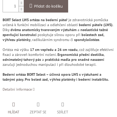
Přidat do košíku
BORT Select LWS ortéza na bederní páteř
je zdravotnická pomůcka
určená k funkční mobilizaci a odlehčení oblasti
bederní páteře (LWS)
.
Díky
dvěma anatomicky tvarovaným výztuhám
a
neelastické tažné
zpevňující konstrukci
poskytuje silnou oporu při
bolestech zad,
výhřezu ploténky
, radikulárním syndromu či
spondylolistéze
.
Ortéza má výšku
17 cm vepředu a 26 cm vzadu
, což zajišťuje efektivní
fixaci a zároveň komfortní nošení.
Ergonomická přední destička
,
odnímatelný tahový pás
a
praktická madla pro snadné nasazení
zaručují jednoduchou manipulaci i při dlouhodobé terapii.
Bederní ortéza BORT Select – účinná opora LWS s výztuhami a
tažnými pásy. Pro bolest zad, výhřez ploténky i bederní instabilitu.
Detailní informace
HLÍDAT
ZEPTAT SE
SDÍLET