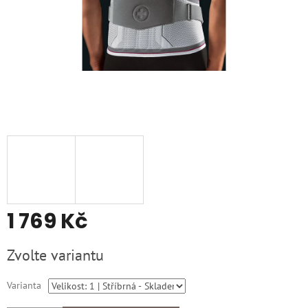
1 769 Kč
Měrná
Zvolte variantu
cena:
Varianta