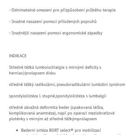
- Odnímatelné omezení pro přizpůsobení průběhu terapie
- Snadné nasazení pomocí přiložených popruhů
- Snadnější nasazení pomocí ergonomické západky
INDIKACE
Středně těžká lumboischialgie s mírnými deficity s
herniací/prolapsem
disku
středně těžký radikulární, pseudoradikulární lumbální syndrom
spondylolistéza I. stupně,spondylolistéza s lumbalgií
středně závažná deformita beder (opakovaná léčba,
komplikovaná anamnéza), např. po operaci meziobratlové
ploténky s mírným až středně těžkýmprolapsem
Bederní ortéza BORT select® pro mobilizaci