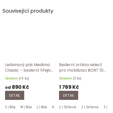
Související produkty
Ledvinový pás Medima
Bederní ortéza select
Classic – bederní hřejivý
pro mobilizaci BORT 104
pás z angory pro
700-Stříbrná
Skladem
(
>5 ks
)
Skladem
(
3 ks
)
Průměrné
Průměrné
přirozené teplo 302/100
hodnocení
hodnocení
890 Kč
1 769 Kč
od
produktu
produktu
je
je
DETAIL
DETAIL
5,0
5,0
z
z
S | Bílá
M | Bílá
L | Bílá
XL | Bílá
1 | Stříbrná
XXL | Bílá
2 | Stříbrná
3 | St
5
5
hvězdiček.
hvězdiček.