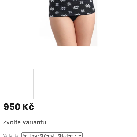
950 Kč
Měrná
Zvolte variantu
cena:
Varianta