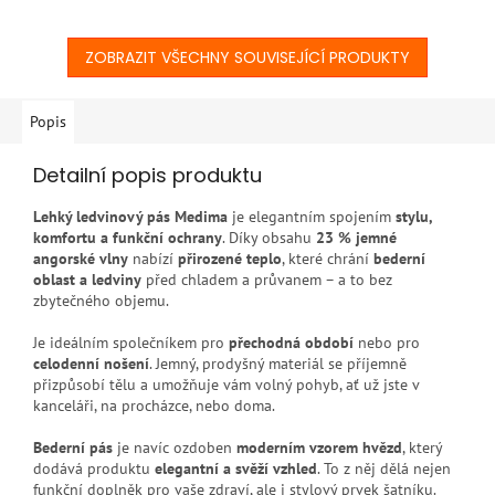
ZOBRAZIT VŠECHNY SOUVISEJÍCÍ PRODUKTY
Popis
Detailní popis produktu
Lehký ledvinový pás Medima
je elegantním spojením
stylu,
komfortu a funkční ochrany
. Díky obsahu
23 % jemné
angorské vlny
nabízí
přirozené teplo
, které chrání
bederní
oblast a ledviny
před chladem a průvanem – a to bez
zbytečného objemu.
Je ideálním společníkem pro
přechodná období
nebo pro
celodenní nošení
. Jemný, prodyšný materiál se příjemně
přizpůsobí tělu a umožňuje vám volný pohyb, ať už jste v
kanceláři, na procházce, nebo doma.
Bederní pás
je navíc ozdoben
moderním vzorem hvězd
, který
dodává produktu
elegantní a svěží vzhled
. To z něj dělá nejen
funkční doplněk pro vaše zdraví, ale i stylový prvek šatníku.