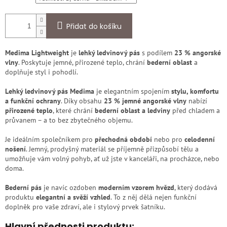
Přidat do košíku
Medima Lightweight
je
lehký ledvinový pás
s podílem
23 % angorské
vlny
. Poskytuje jemné, přirozené teplo, chrání
bederní oblast
a
doplňuje styl i pohodlí.
Lehký ledvinový pás Medima
je elegantním spojením
stylu, komfortu
a funkční ochrany
. Díky obsahu
23 % jemné angorské vlny
nabízí
přirozené teplo
, které chrání
bederní oblast a ledviny
před chladem a
průvanem – a to bez zbytečného objemu.
Je ideálním společníkem pro
přechodná období
nebo pro
celodenní
nošení
. Jemný, prodyšný materiál se příjemně přizpůsobí tělu a
umožňuje vám volný pohyb, ať už jste v kanceláři, na procházce, nebo
doma.
Bederní pás
je navíc ozdoben
moderním vzorem hvězd
, který dodává
produktu
elegantní a svěží vzhled
. To z něj dělá nejen funkční
doplněk pro vaše zdraví, ale i stylový prvek šatníku.
Hlavní přednosti produktu: