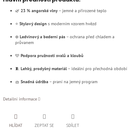
🌿
23 % angorské vlny
– jemné a přirozené teplo
⭐
Stylový design
s moderním vzorem hvězd
❄️
Ledvinový a bederní pás
– ochrana před chladem a
průvanem
🩵
Podpora pružnosti svalů a kloubů
🧵
Lehký, prodyšný materiál
– ideální pro přechodná období
🧺
Snadná údržba
– praní na jemný program
Detailní informace
HLÍDAT
ZEPTAT SE
SDÍLET