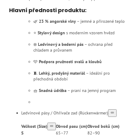
Hlavní přednosti produktu:
🌿
23 % angorské vlny
– jemné a přirozené teplo
⭐
Stylový design
s moderním vzorem hvězd
❄️
Ledvinový a bederní pás
– ochrana před
chladem a průvanem
🩵
Podpora pružnosti svalů a kloubů
🧵
Lehký, prodyšný materiál
– ideální pro
přechodná období
🧺
Snadná údržba
– praní na jemný program
Ledvinové pásy / Ohřívače zad (Rückenwärmer)
Velikost (Size)
Obvod pasu (cm)
Obvod boků (cm)
S
65–77
82–90