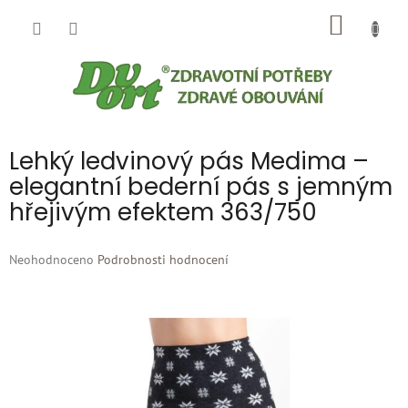
Přejít
NÁKUP
na
obsah
KOŠÍK
Lehký ledvinový pás Medima –
elegantní bederní pás s jemným
hřejivým efektem 363/750
Průměrné
Neohodnoceno
Podrobnosti hodnocení
hodnocení
produktu
je
0,0
z
5
hvězdiček.