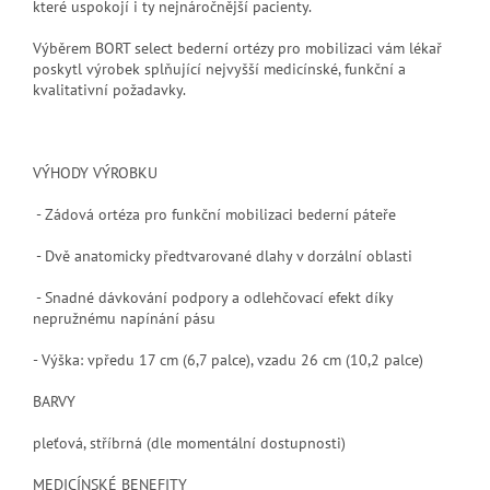
které uspokojí i ty nejnáročnější pacienty.
Výběrem BORT select bederní ortézy pro mobilizaci vám lékař
poskytl výrobek splňující nejvyšší medicínské, funkční a
kvalitativní požadavky.
VÝHODY VÝROBKU
- Zádová ortéza pro funkční mobilizaci bederní páteře
- Dvě anatomicky předtvarované dlahy v dorzální oblasti
- Snadné dávkování podpory a odlehčovací efekt díky
nepružnému napínání pásu
- Výška: vpředu 17 cm (6,7 palce), vzadu 26 cm (10,2 palce)
BARVY
pleťová, stříbrná
(dle momentální dostupnosti)
MEDICÍNSKÉ BENEFITY