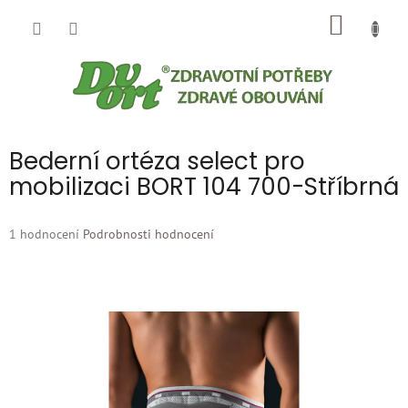
Přejít
NÁKUP
na
obsah
KOŠÍK
Bederní ortéza select pro
mobilizaci BORT 104 700-Stříbrná
Průměrné
1 hodnocení
Podrobnosti hodnocení
hodnocení
produktu
je
5,0
z
5
hvězdiček.