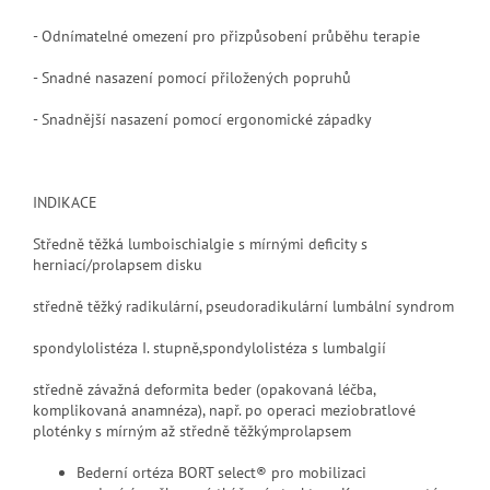
- Odnímatelné omezení pro přizpůsobení průběhu terapie
- Snadné nasazení pomocí přiložených popruhů
- Snadnější nasazení pomocí ergonomické západky
INDIKACE
Středně těžká lumboischialgie s mírnými deficity s
herniací/prolapsem
disku
středně těžký radikulární, pseudoradikulární lumbální syndrom
spondylolistéza I. stupně,spondylolistéza s lumbalgií
středně závažná deformita beder (opakovaná léčba,
komplikovaná anamnéza), např. po operaci meziobratlové
ploténky s mírným až středně těžkýmprolapsem
Bederní ortéza BORT select® pro mobilizaci