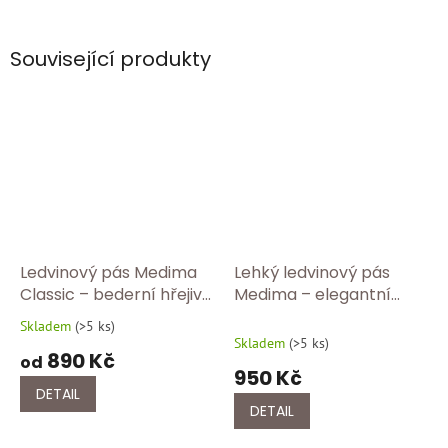
Související produkty
Ledvinový pás Medima
Lehký ledvinový pás
Classic – bederní hřejivý
Medima – elegantní
pás z angory pro
bederní pás s jemným
Skladem
(
>5 ks
)
Průměrné
přirozené teplo 302/100
hřejivým efektem
Skladem
(
>5 ks
)
hodnocení
890 Kč
363/750
od
produktu
950 Kč
je
DETAIL
5,0
DETAIL
z
5