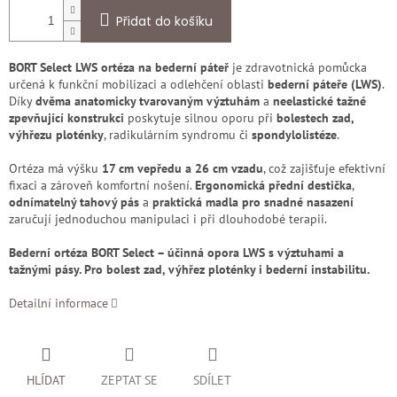
Přidat do košíku
BORT Select LWS ortéza na bederní páteř
je zdravotnická pomůcka
určená k funkční mobilizaci a odlehčení oblasti
bederní páteře (LWS)
.
Díky
dvěma anatomicky tvarovaným výztuhám
a
neelastické tažné
zpevňující konstrukci
poskytuje silnou oporu při
bolestech zad,
výhřezu ploténky
, radikulárním syndromu či
spondylolistéze
.
Ortéza má výšku
17 cm vepředu a 26 cm vzadu
, což zajišťuje efektivní
fixaci a zároveň komfortní nošení.
Ergonomická přední destička
,
odnímatelný tahový pás
a
praktická madla pro snadné nasazení
zaručují jednoduchou manipulaci i při dlouhodobé terapii.
Bederní ortéza BORT Select – účinná opora LWS s výztuhami a
tažnými pásy. Pro bolest zad, výhřez ploténky i bederní instabilitu.
Detailní informace
HLÍDAT
ZEPTAT SE
SDÍLET