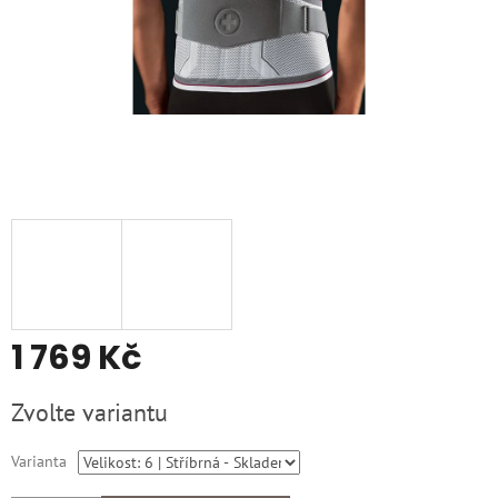
1 769 Kč
Měrná
Zvolte variantu
cena:
Varianta