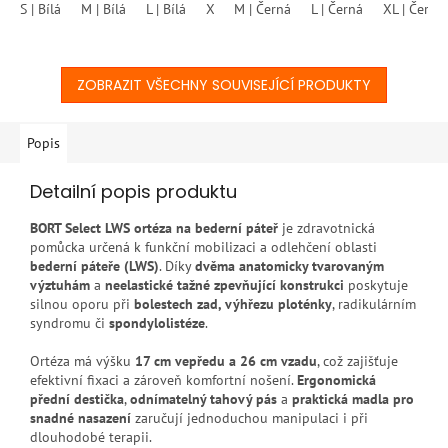
S | Bílá
M | Bílá
L | Bílá
XL | Bílá
M | Černá
XXL | Bílá
L | Černá
XL | Černá
hvězdiček.
ZOBRAZIT VŠECHNY SOUVISEJÍCÍ PRODUKTY
Popis
Detailní popis produktu
BORT Select LWS ortéza na bederní páteř
je zdravotnická
pomůcka určená k funkční mobilizaci a odlehčení oblasti
bederní páteře (LWS)
. Díky
dvěma anatomicky tvarovaným
výztuhám
a
neelastické tažné zpevňující konstrukci
poskytuje
silnou oporu při
bolestech zad, výhřezu ploténky
, radikulárním
syndromu či
spondylolistéze
.
Ortéza má výšku
17 cm vepředu a 26 cm vzadu
, což zajišťuje
efektivní fixaci a zároveň komfortní nošení.
Ergonomická
přední destička
,
odnímatelný tahový pás
a
praktická madla pro
snadné nasazení
zaručují jednoduchou manipulaci i při
dlouhodobé terapii.