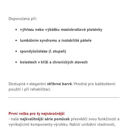
Doporučena při:
výhřezu nebo výběžku meziobratlové ploténky
lumbálním syndromu a instabilitě páteře
spondylolistéze (I. stupeň)
bolestech v kříži a chronických stavech
Dostupná v elegantní
stříbrné barvě
. Vhodná pro každodenní
použití i při rehabilitaci.
První volba pro ty nejnáročnější
- naše
nejkvalitnější série pomůcek
přesvědčí svou funkčností a
vynikajícími komponenty výrobku. Nabízí unikátní vlastnosti,