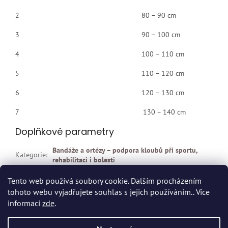
2 80 – 90 cm
3 90 – 100 cm
4 100 – 110 cm
5 110 – 120 cm
6 120 – 130 cm
7 130 – 140 cm
Doplňkové parametry
Bandáže a ortézy – podpora kloubů při sportu,
Kategorie
:
rehabilitaci i bolesti
EAN
:
4005862050084
Tento web používá soubory cookie. Dalším procházením
tohoto webu vyjadřujete souhlas s jejich používáním.. Více
Z
informací
zde
.
á
p
Vytvořil Shoptet