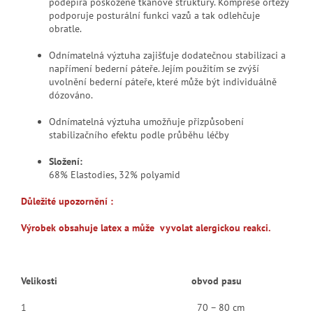
podepírá poškozené tkáňové struktury. Komprese ortézy
podporuje posturální funkci vazů a tak odlehčuje
obratle.
Odnímatelná výztuha zajišťuje dodatečnou stabilizaci a
napřímení bederní páteře. Jejím použitím se zvýší
uvolnění bederní páteře, které může být individuálně
dózováno.
Odnímatelná výztuha umožňuje přizpůsobení
stabilizačního efektu podle průběhu léčby
Složení:
68% Elastodies, 32% polyamid
Důležité upozornění :
Výrobek obsahuje latex a může vyvolat alergickou reakci.
Velikosti obvod pasu
1 70 – 80 cm