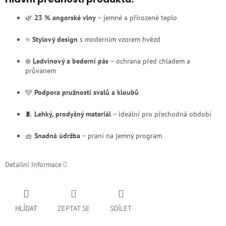
🌿
23 % angorské vlny
– jemné a přirozené teplo
⭐
Stylový design
s moderním vzorem hvězd
❄️
Ledvinový a bederní pás
– ochrana před chladem a
průvanem
🩵
Podpora pružnosti svalů a kloubů
🧵
Lehký, prodyšný materiál
– ideální pro přechodná období
🧺
Snadná údržba
– praní na jemný program
Detailní informace
HLÍDAT
ZEPTAT SE
SDÍLET