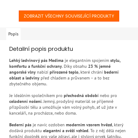
ZOBRAZIT VŠECHNY SOUVISEJÍCÍ PRODUKTY
Popis
Detailní popis produktu
Lehký ledvinový pás Medima
je elegantním spojením
stylu,
komfortu a funkční ochrany
. Díky obsahu
23 % jemné
angorské vlny
nabízí
přirozené teplo
, které chrání
bederní
oblast a ledviny
před chladem a průvanem – a to bez
zbytečného objemu.
Je ideálním společníkem pro
přechodná období
nebo pro
celodenní nošení
. Jemný, prodyšný materiál se příjemně
přizpůsobí tělu a umožňuje vám volný pohyb, ať už jste v
kanceláři, na procházce, nebo doma.
Bederní pás
je navíc ozdoben
moderním vzorem hvězd
, který
dodává produktu
elegantní a svěží vzhled
. To z něj dělá nejen
funkční doplněk pro vaše zdraví, ale i stylový prvek šatníku.