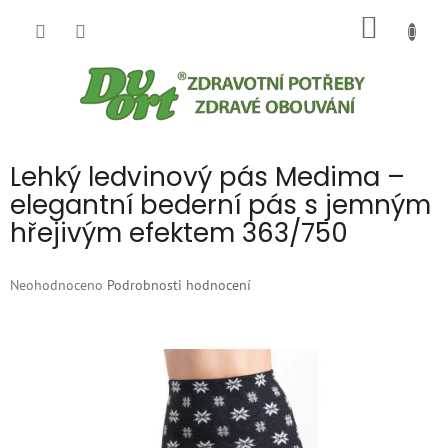
Přejít
NÁKUP
na
obsah
KOŠÍK
Lehký ledvinový pás Medima –
elegantní bederní pás s jemným
hřejivým efektem 363/750
Průměrné
Neohodnoceno
Podrobnosti hodnocení
hodnocení
produktu
je
0,0
z
5
hvězdiček.