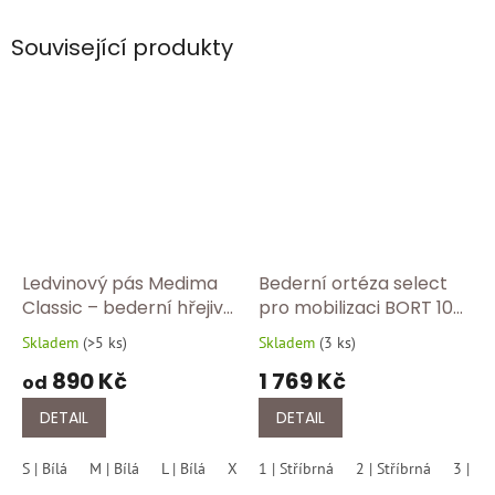
Související produkty
Ledvinový pás Medima
Bederní ortéza select
Classic – bederní hřejivý
pro mobilizaci BORT 104
pás z angory pro
700-Stříbrná
Skladem
(
>5 ks
)
Skladem
(
3 ks
)
Průměrné
Průměrné
přirozené teplo 302/100
hodnocení
hodnocení
890 Kč
1 769 Kč
od
produktu
produktu
je
je
DETAIL
DETAIL
5,0
5,0
z
z
S | Bílá
M | Bílá
L | Bílá
XL | Bílá
1 | Stříbrná
XXL | Bílá
2 | Stříbrná
3 | St
5
5
hvězdiček.
hvězdiček.