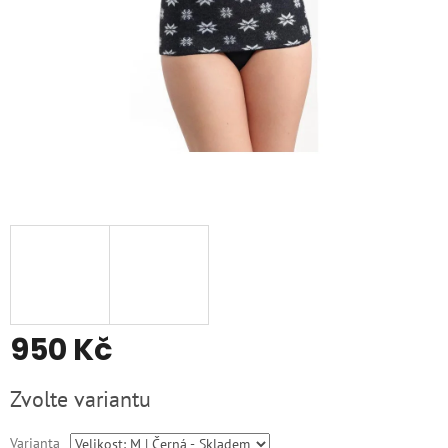
950 Kč
Měrná
Zvolte variantu
cena:
Varianta