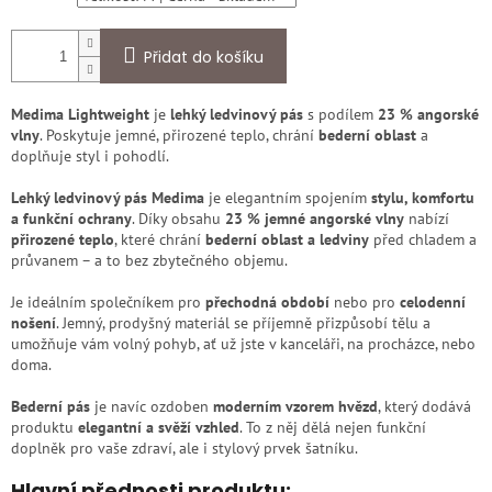
Přidat do košíku
Medima Lightweight
je
lehký ledvinový pás
s podílem
23 % angorské
vlny
. Poskytuje jemné, přirozené teplo, chrání
bederní oblast
a
doplňuje styl i pohodlí.
Lehký ledvinový pás Medima
je elegantním spojením
stylu, komfortu
a funkční ochrany
. Díky obsahu
23 % jemné angorské vlny
nabízí
přirozené teplo
, které chrání
bederní oblast a ledviny
před chladem a
průvanem – a to bez zbytečného objemu.
Je ideálním společníkem pro
přechodná období
nebo pro
celodenní
nošení
. Jemný, prodyšný materiál se příjemně přizpůsobí tělu a
umožňuje vám volný pohyb, ať už jste v kanceláři, na procházce, nebo
doma.
Bederní pás
je navíc ozdoben
moderním vzorem hvězd
, který dodává
produktu
elegantní a svěží vzhled
. To z něj dělá nejen funkční
doplněk pro vaše zdraví, ale i stylový prvek šatníku.
Hlavní přednosti produktu: