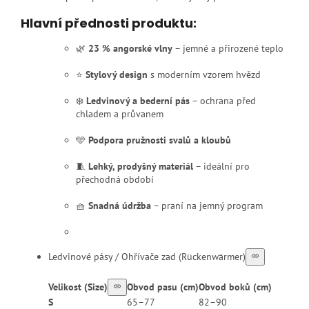
Hlavní přednosti produktu:
🌿
23 % angorské vlny
– jemné a přirozené teplo
⭐
Stylový design
s moderním vzorem hvězd
❄️
Ledvinový a bederní pás
– ochrana před
chladem a průvanem
🩵
Podpora pružnosti svalů a kloubů
🧵
Lehký, prodyšný materiál
– ideální pro
přechodná období
🧺
Snadná údržba
– praní na jemný program
Ledvinové pásy / Ohřívače zad (Rückenwärmer)
Velikost (Size)
Obvod pasu (cm)
Obvod boků (cm)
S
65–77
82–90