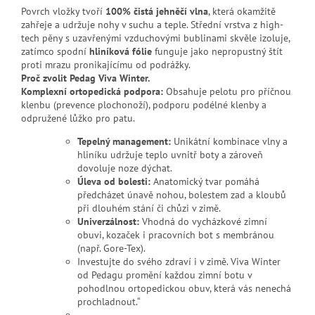
Povrch vložky tvoří
100% čistá jehněčí vlna
, která okamžitě
zahřeje a udržuje nohy v suchu a teple. Střední vrstva z high-
tech pěny s uzavřenými vzduchovými bublinami skvěle izoluje,
zatímco spodní
hliníková fólie
funguje jako nepropustný štít
proti mrazu pronikajícímu od podrážky.
Proč zvolit Pedag Viva Winter.
Komplexní ortopedická podpora:
Obsahuje pelotu pro příčnou
klenbu (prevence plochonoží), podporu podélné klenby a
odpružené lůžko pro patu.
Tepelný management:
Unikátní kombinace vlny a
hliníku udržuje teplo uvnitř boty a zároveň
dovoluje noze dýchat.
Úleva od bolesti:
Anatomický tvar pomáhá
předcházet únavě nohou, bolestem zad a kloubů
při dlouhém stání či chůzi v zimě.
Univerzálnost:
Vhodná do vycházkové zimní
obuvi, kozaček i pracovních bot s membránou
(např. Gore-Tex).
Investujte do svého zdraví i v zimě. Viva Winter
od Pedagu promění každou zimní botu v
pohodlnou ortopedickou obuv, která vás nenechá
prochladnout.“