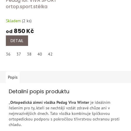
Pedag 181. VIVA SPORT
ortop.sport.stélka
Skladem
(
2 ks
)
850 Kč
od
DETAIL
36
37
38
40
42
Popis
Detailní popis produktu
„
Ortopedická zimní vložka Pedag Viva Winter
je ideálním
řešením pro ty, kteří se nechtějí vzdát zdravé chůze ani v
nejmrazivějších dnech. Tato vložka kombinuje špičkovou
ortopedickou podporu s pokročilou třívrstvou ochranou proti
chladu.