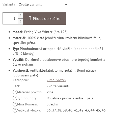
Varianta
Přidat do košíku
Model:
Pedag Viva Winter (Art. 198)
Materiál:
100% čistá jehněčí vlna, izolační hliníková fólie,
speciální pěna.
Typ:
Plnohodnotná ortopedická vložka (podpora podélné i
příčné klenby).
Využití:
Do zimní a outdoorové obuvi pro tepelný komfort a
úlevu nohám.
Vlastnosti:
Antibakteriální, termoizolační, tlumí nárazy
(odpružení paty)
Kategorie
:
Zimní vložky
EAN
:
Zvolte variantu
?
Materiál povrchu
:
Vlna
?
Typ podpory
:
Podélná i příčná klenba + pata
?
Míra tlumení
:
Střední
?
Velikost vložky
:
36, 37, 38, 39, 40, 41, 42, 43, 44, 45, 46