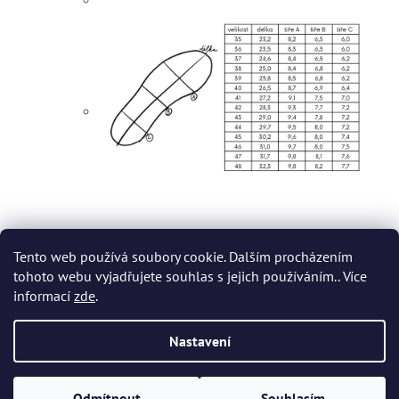
Tento web používá soubory cookie. Dalším procházením
tohoto webu vyjadřujete souhlas s jejich používáním.. Více
Z
informací
zde
.
á
p
Vytvořil Shoptet
Nastavení
a
t
Copyright 2026
Dvort.cz - Zdravotnické potřeby
. Všechna práva
í
Odmítnout
Souhlasím