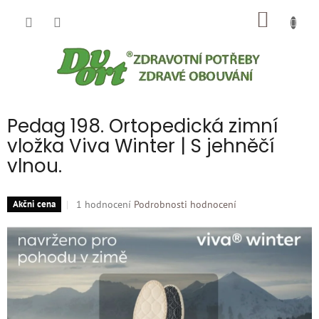
Přejít
NÁKUP
na
obsah
KOŠÍK
Pedag 198. Ortopedická zimní
vložka Viva Winter | S jehněčí
vlnou.
Průměrné
1 hodnocení
Podrobnosti hodnocení
Akčni cena
hodnocení
produktu
je
5,0
z
5
hvězdiček.