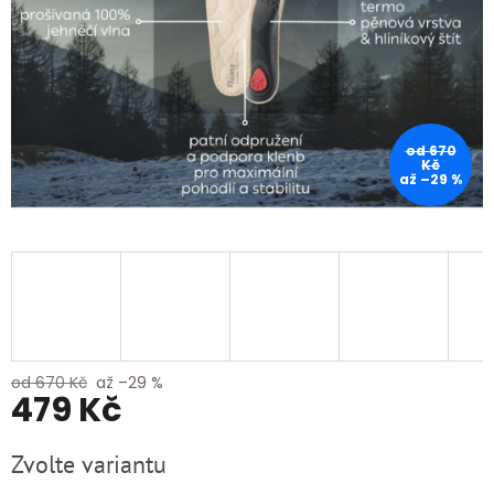
od 670
Kč
až –29 %
od 670 Kč
až –29 %
479 Kč
Měrná
Zvolte variantu
cena: