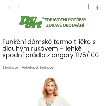
Přejít
NÁKUP
na
obsah
KOŠÍK
Funkční dámské termo tričko s
dlouhým rukávem – lehké
spodní prádlo z angory 1175/100
Průměrné
2 hodnocení
Podrobnosti hodnocení
hodnocení
produktu
je
5,0
z
5
hvězdiček.