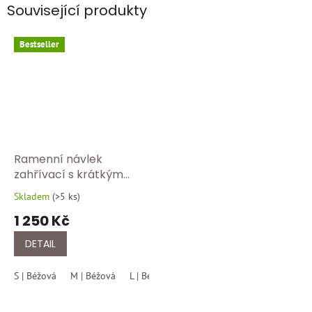
Související produkty
Bestseller
Ramenní návlek
zahřívací s krátkým
rukávem Medima Hřejivý
Skladem
(
>5 ks
)
Průměrné
návlek na ramena
hodnocení
1 250 Kč
Medima – přírodní
produktu
ochrana ramen a šíje
je
DETAIL
5,0
z
S | Béžová
M | Béžová
L | Béžová
XL | Béžová
XXL | Béžová
5
hvězdiček.