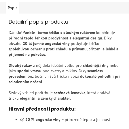
Popis
Detailní popis produktu
Dámské
funkční termo tričko s dlouhým rukávem
kombinuje
přírodní teplo
,
lehkou prodyšnost
a
elegantní design
. Díky
obsahu
20 % jemné angorské vlny
poskytuje tričko
spolehlivou ochranu proti chladu a průvanu
, přitom je
lehké a
příjemné na pokožce
.
Dlouhý rukáv
z něj dělá ideální volbu pro
chladnější dny
nebo
jako
spodní vrstvu
pod svetry a mikiny. Díky
seamless
provedení
bez bočních švů tričko nabízí
dokonalé pohodlí i při
celodenním nošení
.
Stylový vzhled podtrhuje
saténová lemovka
, která dodává
tričku
elegantní a ženský charakter
.
Hlavní přednosti produktu:
🌿
20 % angorské vlny
– přirozené teplo a jemnost