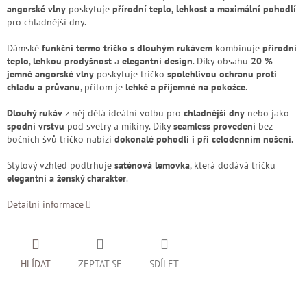
angorské vlny
poskytuje
přírodní teplo, lehkost a maximální pohodlí
pro chladnější dny.
Dámské
funkční termo tričko s dlouhým rukávem
kombinuje
přírodní
teplo
,
lehkou prodyšnost
a
elegantní design
. Díky obsahu
20 %
jemné angorské vlny
poskytuje tričko
spolehlivou ochranu proti
chladu a průvanu
, přitom je
lehké a příjemné na pokožce
.
Dlouhý rukáv
z něj dělá ideální volbu pro
chladnější dny
nebo jako
spodní vrstvu
pod svetry a mikiny. Díky
seamless provedení
bez
bočních švů tričko nabízí
dokonalé pohodlí i při celodenním nošení
.
Stylový vzhled podtrhuje
saténová lemovka
, která dodává tričku
elegantní a ženský charakter
.
Detailní informace
HLÍDAT
ZEPTAT SE
SDÍLET