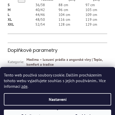
S
36/38
88 cm
97 cm
M
40/42
96 cm
103 cm
L
44/46
104 cm
109 cm
XL
48/50
116 cm
119 cm
XXL
52/54
128 cm
129 cm
Doplňkové parametry
Medima – luxusní prádlo z angorské vlny | Teplo,
Kategorie
:
komfort a tradice
EAN
:
F53205
Tento web používá soubory cookie. Dalším procházením
tohoto webu vyjadřujete souhlas s jejich používáním.. Více
Z
informací
zde
.
á
p
Vytvořil Shoptet
Nastavení
a
t
Copyright 2026
Dvort.cz - Zdravotnické potřeby
. Všechna práva
í