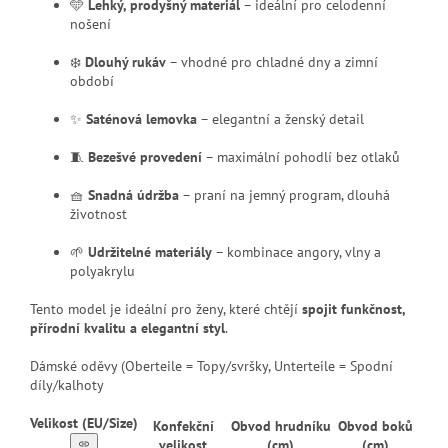
🩵
Lehký, prodyšný materiál
– ideální pro celodenní
nošení
❄️
Dlouhý rukáv
– vhodné pro chladné dny a zimní
období
✨
Saténová lemovka
– elegantní a ženský detail
🧵
Bezešvé provedení
– maximální pohodlí bez otlaků
🧺
Snadná údržba
– praní na jemný program, dlouhá
životnost
🌱
Udržitelné materiály
– kombinace angory, vlny a
polyakrylu
Tento model je ideální pro ženy, které chtějí
spojit funkčnost,
přírodní kvalitu a elegantní styl
.
Dámské oděvy (Oberteile = Topy/svršky, Unterteile = Spodní
díly/kalhoty
Velikost (EU/Size)
Konfekční
Obvod hrudníku
Obvod boků
velikost
(cm)
(cm)