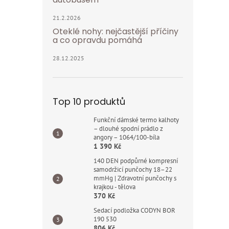
21.2.2026
Oteklé nohy: nejčastější příčiny
a co opravdu pomáhá
28.12.2025
Top 10 produktů
Funkční dámské termo kalhoty
– dlouhé spodní prádlo z
angory – 1064/100-bíla
1 390 Kč
140 DEN podpůrné kompresní
samodržicí punčochy 18–22
mmHg | Zdravotní punčochy s
krajkou - tělova
370 Kč
Sedací podložka CODYN BOR
190 530
806 Kč