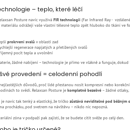
echnologie – teplo, které léčí
Relaxsan Posture navíc využívá
FIR technologii
(Far Infrared Ray - vzdálen
 materiálu odrážejí vaše vlastní tělesné teplo zpět hluboko do tkání ve 
epší
prokrvení svalů
v oblasti zad
ychlejší regenerace napjatých a přetížených svalů
říjemný pocit tepla a uvolnění
terie, žádné nabíjení – technologie je přímo ve vlákně a funguje, dokud t
švé provedení = celodenní pohodlí
nejčastějších důvodů, proč lidé přestanou nosit kompresní nebo korekční
hodinách to svědí. Relaxsan Posture je
kompletně bezešvé
– žádné otlaky, 
 je navíc tak tenký a elastický, že tričko
zůstává neviditelné pod běžným 
 na procházku, pod svetrem na návštěvu – nikdo nic nepozná.
eriální zóna v podpaží pak zajistí, že se budete cítit svěže po celý den.
oho je tričko určené?