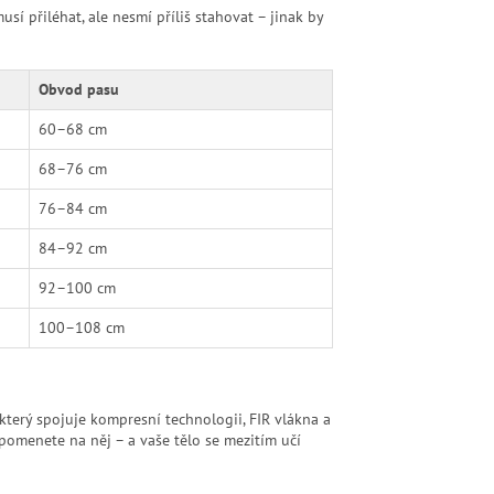
usí přiléhat, ale nesmí příliš stahovat – jinak by
Obvod pasu
60–68 cm
68–76 cm
76–84 cm
84–92 cm
92–100 cm
100–108 cm
 který spojuje kompresní technologii, FIR vlákna a
omenete na něj – a vaše tělo se mezitím učí