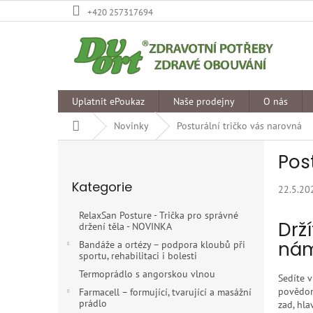
Přejít
+420 257317694
na
obsah
Uplatnit ePoukaz
Naše prodejny
O nás
Domů
Novinky
Posturální tričko vás narovná
P
Pos
o
Přeskočit
s
Kategorie
kategorie
22.5.20
t
r
RelaxSan Posture - Trička pro správné
a
Drž
držení těla - NOVINKA
n
ná
Bandáže a ortézy – podpora kloubů při
n
sportu, rehabilitaci i bolesti
í
Termoprádlo s angorskou vlnou
Sedíte v
p
povědom
Farmacell – formující, tvarující a masážní
a
prádlo
zad, hla