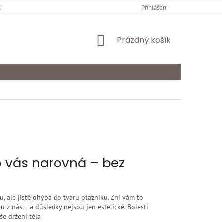
Y OCHRANY OSOBNÍCH ÚDAJŮ
KARIÉRA
Přihlášení
ODSTOUPENÍ OD SMLOU
NÁKUPNÍ
Prázdný košík
KOŠÍK
ko vás narovná – bez
, ale jistě ohýbá do tvaru otazníku. Zní vám to
nu z nás – a důsledky nejsou jen estetické. Bolesti
še držení těla