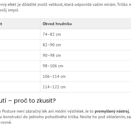
vný efekt je důležité zvolit velikost, která odpovídá vašim mírám. Tričko m
 svůj smysl.
st
Obvod hrudníku
74–82 cm
82–90 cm
90–98 cm
98–106 cm
106–114 cm
114–122 cm
tí – proč to zkusit?
 Posture není zázračný lék ani módní výstřelek. Je to
promyšlený nástroj
,
u konstrukci do jednoho pohodlného trička. Nosíte ho pod oblečením, zap
 rovně.