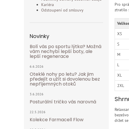
Pro sprá
Kariéra
ztratilo
Odstoupení od smlouvy
Veliko
XS
Novinky
S
Bolí vás po sportu lýtka? Možná
vám nechybí lepší boty, ale
M
lepší regenerace
L
6.6.2026
Oteklé nohy po letu? Jak jim
XL
předejít a užít si dovolenou bez
nepříjemných otoků
2XL
3.6.2026
Shrnu
Posturální tričko vás narovná
Relaxsan
22.5.2026
bezešvo
Kolekce Farmacell Flow
držet se