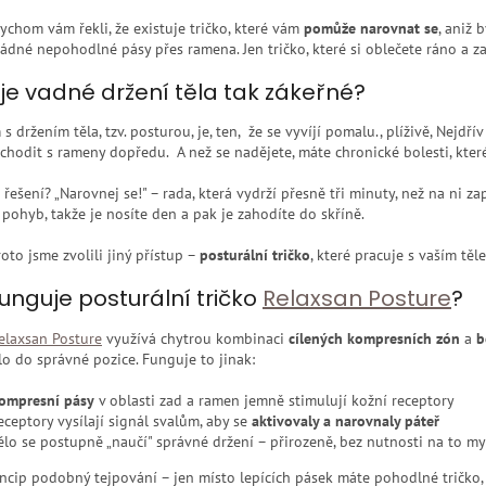
chom vám řekli, že existuje tričko, které vám
pomůže narovnat se
, aniž
žádné nepohodlné pásy přes ramena. Jen tričko, které si oblečete ráno a 
 je vadné držení těla tak zákeřné?
s držením těla, tzv. posturou, je, ten, že se vyvíjí pomalu., plíživě, Nejdří
chodit s rameny dopředu. A než se nadějete, máte chronické bolesti, které ř
 řešení? „Narovnej se!" – rada, která vydrží přesně tři minuty, než na ni 
pohyb, takže je nosíte den a pak je zahodíte do skříně.
oto jsme zvolili jiný přístup –
posturální tričko
, které pracuje s vaším těl
funguje posturální tričko
Relaxsan Posture
?
elaxsan Posture
využívá chytrou kombinaci
cílených kompresních zón
a
b
o do správné pozice. Funguje to jinak:
ompresní pásy
v oblasti zad a ramen jemně stimulují kožní receptory
eceptory vysílají signál svalům, aby se
aktivovaly a narovnaly páteř
ělo se postupně „naučí" správné držení – přirozeně, bez nutnosti na to my
incip podobný tejpování – jen místo lepících pásek máte pohodlné tričko