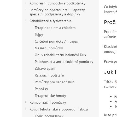
n
Kompresní punčochy a podkolenky
e
Co kdyby
Pomůcky po operaci prsu – epitézy,
l
korzet, 
speciální podprsenky a doplňky
Proč
Rehabilitace a fyzioterapie
Terapie teplem a chladem
Problém 
Tejpy
začnete 
Cvičební pomůcky / Fitness
Klasické
Masážní pomůcky
omezují 
Obuv rehabilitační balanční Dux
Právě pr
Polohovací a antidekubitní pomůcky
Zdravé spaní
Jak 
Relaxační polštáře
Tričko
R
Pomůcky pro sebeobsluhu
stahoval
Ponožky
Terapeutické hmoty
K
R
Kompenzační pomůcky
T
Kojící, těhotenské a poporodní zboží
Je to pr
Kojici podprsenky