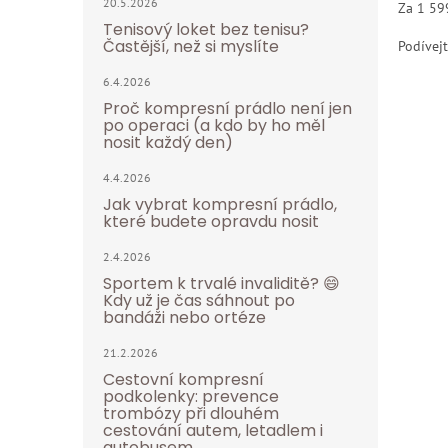
20.5.2026
Za 1 59
Tenisový loket bez tenisu?
Častější, než si myslíte
Podívejt
6.4.2026
Proč kompresní prádlo není jen
po operaci (a kdo by ho měl
nosit každý den)
4.4.2026
Jak vybrat kompresní prádlo,
které budete opravdu nosit
2.4.2026
Sportem k trvalé invaliditě? 😄
Kdy už je čas sáhnout po
bandáži nebo ortéze
21.2.2026
Cestovní kompresní
podkolenky: prevence
trombózy při dlouhém
cestování autem, letadlem i
autobusem