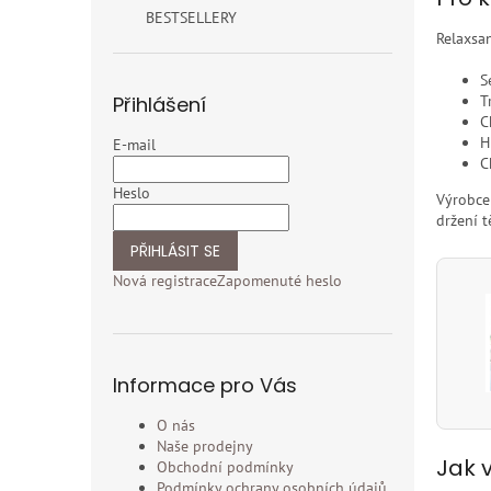
BESTSELLERY
Relaxsan
S
T
Přihlášení
C
H
E-mail
C
Heslo
Výrobce
držení t
PŘIHLÁSIT SE
Nová registrace
Zapomenuté heslo
Informace pro Vás
O nás
Naše prodejny
Jak 
Obchodní podmínky
Podmínky ochrany osobních údajů