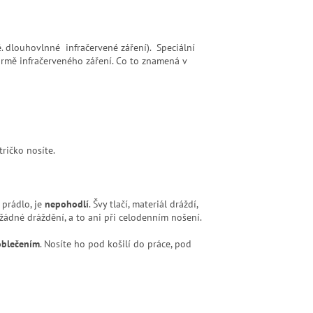
é. dlouhovlnné infračervené záření). Speciální
formě infračerveného záření. Co to znamená v
ričko nosíte.
 prádlo, je
nepohodlí
. Švy tlačí, materiál dráždí,
žádné dráždění, a to ani při celodenním nošení.
oblečením
. Nosíte ho pod košilí do práce, pod