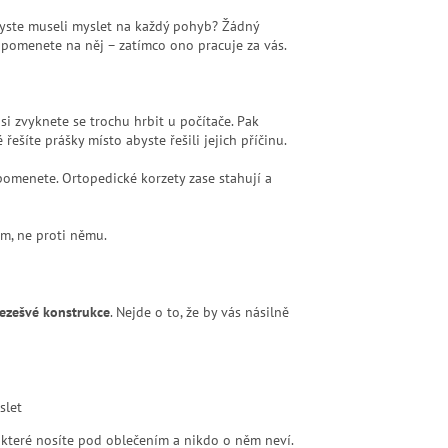
 byste museli myslet na každý pohyb? Žádný
zapomenete na něj – zatímco ono pracuje za vás.
v si zvyknete se trochu hrbit u počítače. Pak
ešíte prášky místo abyste řešili jejich příčinu.
zapomenete. Ortopedické korzety zase stahují a
em, ne proti němu.
ezešvé konstrukce
. Nejde o to, že by vás násilně
slet
, které nosíte pod oblečením a nikdo o něm neví.