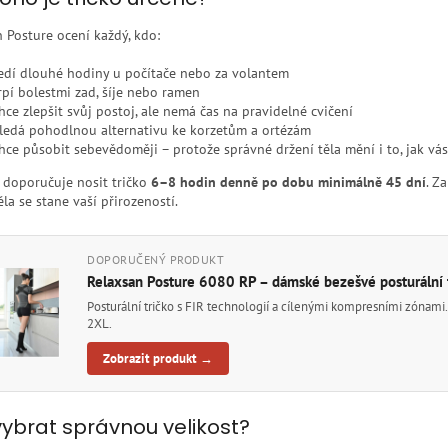
 Posture ocení každý, kdo:
edí dlouhé hodiny u počítače nebo za volantem
rpí bolestmi zad, šíje nebo ramen
hce zlepšit svůj postoj, ale nemá čas na pravidelné cvičení
ledá pohodlnou alternativu ke korzetům a ortézám
hce působit sebevědoměji – protože správné držení těla mění i to, jak vás
 doporučuje nosit tričko
6–8 hodin denně po dobu minimálně 45 dní
. Z
ěla se stane vaší přirozeností.
DOPORUČENÝ PRODUKT
Relaxsan Posture 6080 RP – dámské bezešvé posturální 
Posturální tričko s FIR technologií a cílenými kompresními zónami
2XL.
Zobrazit produkt →
vybrat správnou velikost?