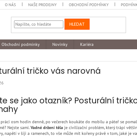
O NÁS
NAŠE PRODEJNY
OBCHODNÍ PODMÍNKY
PODMÍNK
HLEDAT
Obchodní podmínky
Novinky
Kariéra
turální tričko vás narovná
26
íte se jako otazník? Posturální trič
mahy
 práci osm hodin denně, po večerech koukáte do mobilu a páteř se pomalu
ě? Nejste sami.
Vadné držení těla
je civilizační problém, který trápí větši
vy, napětí v šíji a ramenech, to vše může mít kořeny právě v tom, jaké je va