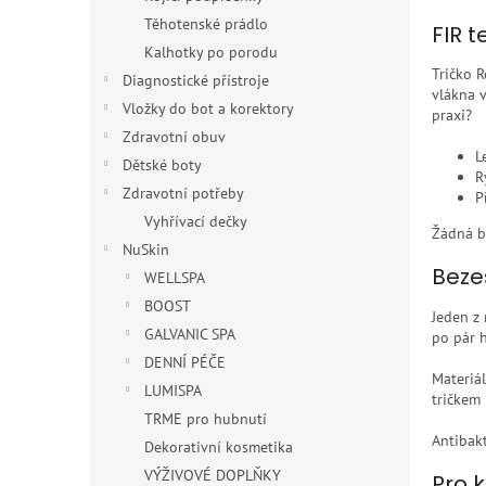
Těhotenské prádlo
FIR t
Kalhotky po porodu
Tričko 
Diagnostické přístroje
vlákna v
Vložky do bot a korektory
praxi?
Zdravotní obuv
L
Dětské boty
R
Zdravotní potřeby
P
Vyhřívací dečky
Žádná ba
NuSkin
Beze
WELLSPA
BOOST
Jeden z 
GALVANIC SPA
po pár 
DENNÍ PÉČE
Materiál
LUMISPA
tričkem
TRME pro hubnutí
Antibakt
Dekorativní kosmetika
VÝŽIVOVÉ DOPLŇKY
Pro k