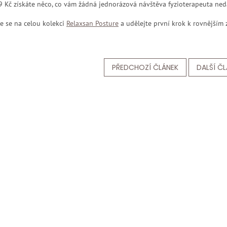
9 Kč získáte něco, co vám žádná jednorázová návštěva fyzioterapeuta ne
e se na celou kolekci
Relaxsan Posture
a udělejte první krok k rovnějším
PŘEDCHOZÍ ČLÁNEK
DALŠÍ Č