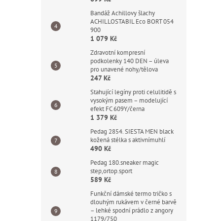
Bandáž Achillovy šlachy
ACHILLOSTABIL Eco BORT 054
900
1 079 Kč
Zdravotní kompresní
podkolenky 140 DEN – úleva
pro unavené nohy/tělova
247 Kč
Stahující legíny proti celulitidě s
vysokým pasem – modelující
efekt FC 609Y/černa
1 379 Kč
Pedag 2854. SIESTA MEN black
kožená stélka s aktivnímuhlí
490 Kč
Pedag 180.sneaker magic
step,ortop.sport
589 Kč
Funkční dámské termo tričko s
dlouhým rukávem v černé barvě
– lehké spodní prádlo z angory
1179/750