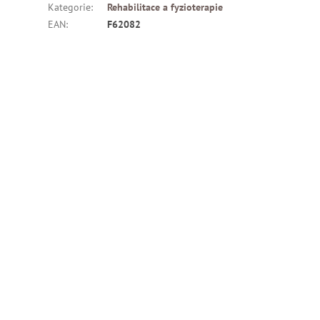
Kategorie
:
Rehabilitace a fyzioterapie
EAN
:
F62082