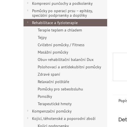
n
Kompresní punčochy a podkolenky
e
Pomůcky po operaci prsu – epitézy,
l
speciální podprsenky a doplňky
Rehabilitace a fyzioterapie
Terapie teplem a chladem
Tejpy
Cvičební pomůcky / Fitness
Masážní pomůcky
Obuv rehabilitační balanční Dux
Polohovací a antidekubitní pomůcky
Zdravé spaní
Relaxační polštáře
Pomůcky pro sebeobsluhu
Ponožky
Popi
Terapeutické hmoty
Kompenzační pomůcky
Det
Kojící, těhotenské a poporodní zboží
Kojici podprsenky