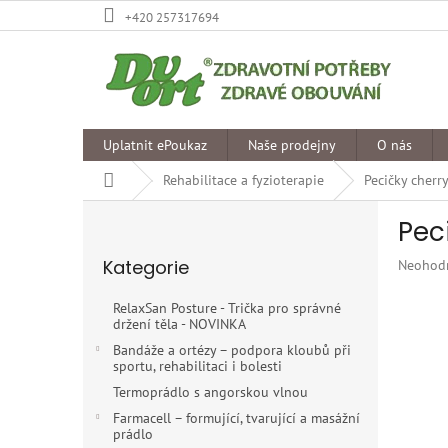
Přejít
+420 257317694
na
obsah
Uplatnit ePoukaz
Naše prodejny
O nás
Domů
Rehabilitace a fyzioterapie
Pecičky cherr
P
Pec
o
Přeskočit
s
Kategorie
Průměr
Neohod
kategorie
t
hodnoce
r
produkt
RelaxSan Posture - Trička pro správné
a
je
držení těla - NOVINKA
n
0,0
Bandáže a ortézy – podpora kloubů při
z
n
sportu, rehabilitaci i bolesti
5
í
Termoprádlo s angorskou vlnou
hvězdiče
p
Farmacell – formující, tvarující a masážní
a
prádlo