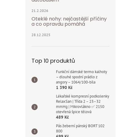
21.2.2026
Oteklé nohy: nejčastější příčiny
a co opravdu pomáhá
28.12.2025
Top 10 produktů
Funkční dámské termo kalhoty
– dlouhé spodní prádlo z
angory – 1064/100-bíla
1 390 Kč
Lékařské kompresní podkolenky
RelaxSan | Třída 2 – 23–32
mmHg | Mikrovlákno ✅ 2150
otevřená špice tělová
489 Kč
Pás žeberní pánský BORT 102
800
699 Kč