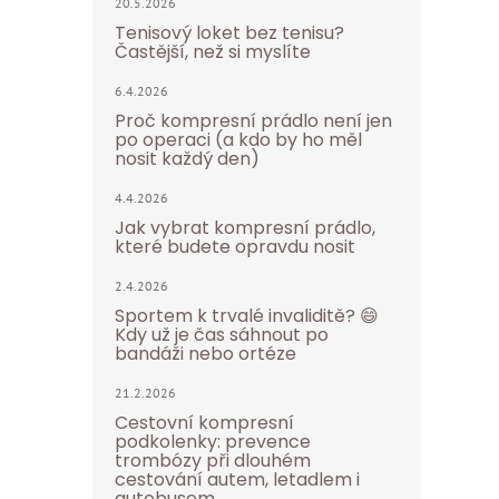
20.5.2026
Tenisový loket bez tenisu?
Častější, než si myslíte
6.4.2026
Proč kompresní prádlo není jen
po operaci (a kdo by ho měl
nosit každý den)
4.4.2026
Jak vybrat kompresní prádlo,
které budete opravdu nosit
2.4.2026
Sportem k trvalé invaliditě? 😄
Kdy už je čas sáhnout po
bandáži nebo ortéze
21.2.2026
Cestovní kompresní
podkolenky: prevence
trombózy při dlouhém
cestování autem, letadlem i
autobusem