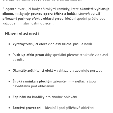
Elegantní tvarující body s širokými ramínky, které
okamžitě vyhlazuje
siluetu
, poskytuje
pevnou oporu břicha a boků
a zároveň vytváří
přirozený push-up efekt v oblasti prsou
. Ideální spodní prádlo pod
každodenní i slavnostní oblečení.
Hlavní vlastnosti
Výrazný tvarující efekt
v oblasti břicha, pasu a boků
Push-up efekt prsou
díky speciální pletené struktuře v oblasti
dekoltu
Okamžitý zeštíhlující efekt
– vyhlazuje a zpevňuje postavu
Široká ramínka s plochým zakončením
– netlačí a jsou
neviditelná pod oblečením
Zapínání na knoflíky
pro snadné oblékání
Bezešvé provedení
– ideální i pod přiléhavé oblečení