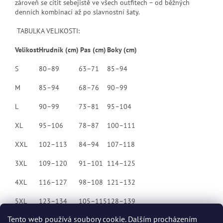
zároveň se cítit sebejistě ve všech outfitech – od běžných
denních kombinací až po slavnostní šaty.
TABULKA VELIKOSTI:
Velikost
Hrudník (cm)
Pas (cm)
Boky (cm)
S
80–89
63–71
85–94
M
85–94
68–76
90–99
L
90–99
73–81
95–104
XL
95–106
78–87
100–111
XXL
102–113
84–94
107–118
3XL
109–120
91–101
114–125
4XL
116–127
98–108
121–132
5XL
123–134
105–115
128–139
Tento web používá soubory cookie. Dalším procházením