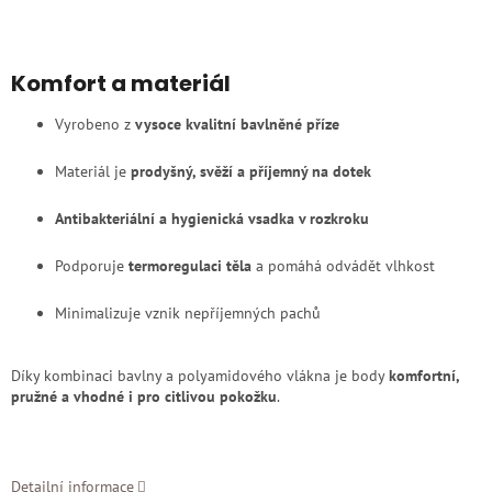
Komfort a materiál
Vyrobeno z
vysoce kvalitní bavlněné příze
Materiál je
prodyšný, svěží a příjemný na dotek
Antibakteriální a hygienická vsadka v rozkroku
Podporuje
termoregulaci těla
a pomáhá odvádět vlhkost
Minimalizuje vznik nepříjemných pachů
Díky kombinaci bavlny a polyamidového vlákna je body
komfortní,
pružné a vhodné i pro citlivou pokožku
.
Detailní informace