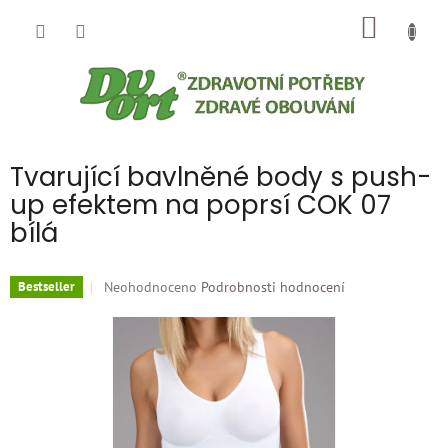
Přejít
NÁKUP
na
obsah
KOŠÍK
Tvarující bavlněné body s push-
up efektem na poprsí COK 07
bílá
Průměrné
Neohodnoceno
Podrobnosti hodnocení
Bestseller
hodnocení
produktu
je
0,0
z
5
hvězdiček.