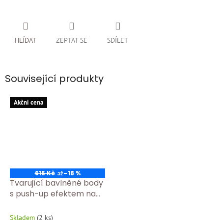
HLÍDAT
ZEPTAT SE
SDÍLET
Související produkty
Akčni cena
615 Kč
–18 %
až
Tvarující bavlněné body
s push-up efektem na
poprsí COK 07 cerna
Skladem
(
2 ks
)