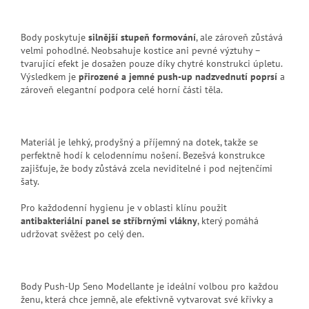
Body poskytuje
silnější stupeň formování
, ale zároveň zůstává
velmi pohodlné. Neobsahuje kostice ani pevné výztuhy –
tvarující efekt je dosažen pouze díky chytré konstrukci úpletu.
Výsledkem je
přirozené a jemné push-up nadzvednutí poprsí
a
zároveň elegantní podpora celé horní části těla.
Materiál je lehký, prodyšný a příjemný na dotek, takže se
perfektně hodí k celodennímu nošení. Bezešvá konstrukce
zajišťuje, že body zůstává zcela neviditelné i pod nejtenčími
šaty.
Pro každodenní hygienu je v oblasti klínu použit
antibakteriální panel se stříbrnými vlákny
, který pomáhá
udržovat svěžest po celý den.
Body Push-Up Seno Modellante je ideální volbou pro každou
ženu, která chce jemně, ale efektivně vytvarovat své křivky a