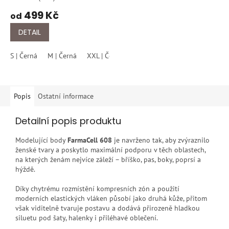
499 Kč
od
DETAIL
S | Černá
M | Černá
XXL | Černá
Popis
Ostatní informace
Detailní popis produktu
Modelující body
FarmaCell 608
je navrženo tak, aby zvýraznilo
ženské tvary a poskytlo maximální podporu v těch oblastech,
na kterých ženám nejvíce záleží – bříško, pas, boky, poprsí a
hýždě.
Díky chytrému rozmístění kompresních zón a použití
moderních elastických vláken působí jako druhá kůže, přitom
však viditelně tvaruje postavu a dodává přirozeně hladkou
siluetu pod šaty, halenky i přiléhavé oblečení.