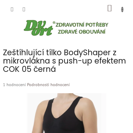
Přejít
NÁKUP
na
obsah
KOŠÍK
Zeštíhlující tílko BodyShaper z
mikrovlákna s push-up efektem
COK 05 černá
Průměrné
1 hodnocení
Podrobnosti hodnocení
hodnocení
produktu
je
5,0
z
5
hvězdiček.