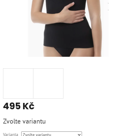
495 Kč
Měrná
Zvolte variantu
cena:
Varianta