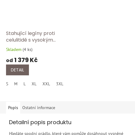
Stahující legíny proti
celulitidě s vysokým
pasem – modelující
Skladem
(
4 ks
)
Průměrné
efekt FC 609Y/černa
hodnocení
1 379 Kč
od
produktu
je
DETAIL
5,0
z
S
M
L
XL
XXL
3XL
4XL
5XL
5
hvězdiček.
Popis
Ostatní informace
Detailní popis produktu
Hledáte spodní prádlo, které vám pomůže dosáhnout vysněné