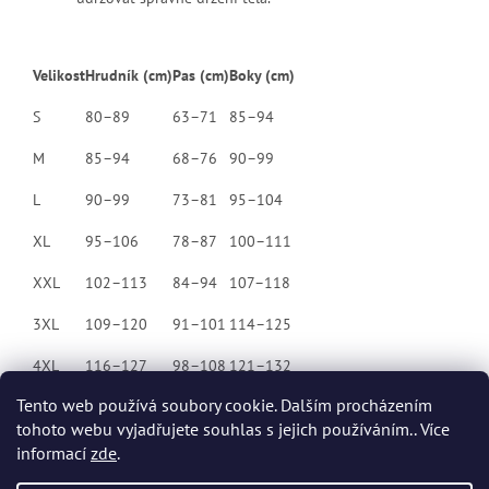
Velikost
Hrudník (cm)
Pas (cm)
Boky (cm)
S
80–89
63–71
85–94
M
85–94
68–76
90–99
L
90–99
73–81
95–104
XL
95–106
78–87
100–111
XXL
102–113
84–94
107–118
3XL
109–120
91–101
114–125
4XL
116–127
98–108
121–132
Tento web používá soubory cookie. Dalším procházením
tohoto webu vyjadřujete souhlas s jejich používáním.. Více
Z
informací
zde
.
á