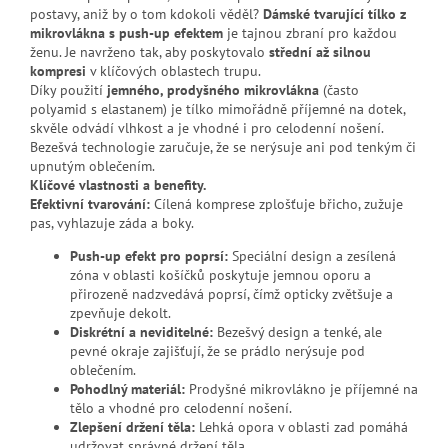
postavy, aniž by o tom kdokoli věděl?
Dámské tvarující tílko z
mikrovlákna s push-up efektem
je tajnou zbraní pro každou
ženu. Je navrženo tak, aby poskytovalo
střední až silnou
kompresi
v klíčových oblastech trupu.
Díky použití
jemného, prodyšného mikrovlákna
(často
polyamid s elastanem) je tílko mimořádně příjemné na dotek,
skvěle odvádí vlhkost a je vhodné i pro celodenní nošení.
Bezešvá technologie zaručuje, že se nerýsuje ani pod tenkým či
upnutým oblečením.
Klíčové vlastnosti a benefity.
Efektivní tvarování:
Cílená komprese zplošťuje břicho, zužuje
pas, vyhlazuje záda a boky.
Push-up efekt pro poprsí:
Speciální design a zesílená
zóna v oblasti košíčků poskytuje jemnou oporu a
přirozeně nadzvedává poprsí, čímž opticky zvětšuje a
zpevňuje dekolt.
Diskrétní a neviditelné:
Bezešvý design a tenké, ale
pevné okraje zajišťují, že se prádlo nerýsuje pod
oblečením.
Pohodlný materiál:
Prodyšné mikrovlákno je příjemné na
tělo a vhodné pro celodenní nošení.
Zlepšení držení těla:
Lehká opora v oblasti zad pomáhá
udržovat správné držení těla.