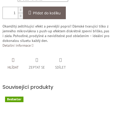
Přidat do košíku
Okamžitý zeštíhlující efekt a pevnější poprsí! Dámské tvarující tílko z
jemného mikrovlákna s push-up efektem diskrétně zpevní bříško, pas
i záda. Pohodlné, prodyšné a neviditelné pod oblečením – ideální pro
dokonalou siluetu každý den.
Detailní informace
HLÍDAT
ZEPTAT SE
SDÍLET
Související produkty
Bestseller