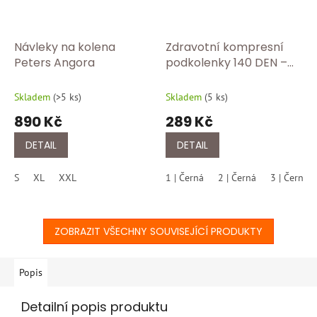
Návleky na kolena
Zdravotní kompresní
Peters Angora
podkolenky 140 DEN –
úleva pro unavené
nohy/černa
Skladem
(
>5 ks
)
Skladem
(
5 ks
)
890 Kč
289 Kč
DETAIL
DETAIL
S
XL
XXL
1 | Černá
2 | Černá
3 | Černá
ZOBRAZIT VŠECHNY SOUVISEJÍCÍ PRODUKTY
Popis
Detailní popis produktu