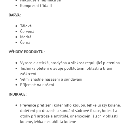
Kompresní třída II
BARVA:
Tělová
Červená
Modrá
Černá
VÝHODY PRODUKTU:
Vysoce elastická, prodyšná a vlhkost regulující pletenina
Technika pletení ulevuje podklolenní oblasti a brání
zaškrcení
Velmi snadné nasazení a sundávaní
Příjemné na nošení
INDIKACE:
Prevence přetížení kolenního kloubu, lehké úrazy kolene,
doléčení po úrazech a sundání sádrové fixace, bolesti a
otoky při artróze a artritidě, onemocnění šlach v oblasti
kolene, lehká nestabilita kolene