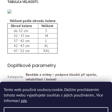
TABULKA VELIKOSTÍ:
Velikost podle obvodu kolene
Obvod kolene
Velikost
do 32 cm
S
32 - 37 cm
M
37 - 42 cm
L
42 - 47 cm
XL
47 - 52 cm
XXL
Doplňkové parametry
Bandáže a ortézy – podpora kloubů při sportu,
Kategorie
:
rehabilitaci i bolesti
EAN
:
Zvolte variantu
Tento web používá soubory cookie. Dalším procházením
tohoto webu vyjadřujete souhlas s jejich používáním.. Více
Z
informací
zde
.
á
p
Vytvořil Shoptet