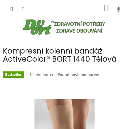
Přejít
NÁKUP
na
obsah
KOŠÍK
Kompresní kolenní bandáž
ActiveColor® BORT 1440 Tělová
Průměrné
Neohodnoceno
Podrobnosti hodnocení
Bestseller
hodnocení
produktu
je
0,0
z
5
hvězdiček.