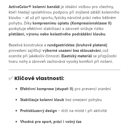
ActiveColor® kolenní bandáž
je ideální volbou pro všechny,
kteří hledají spolehlivou podporu při zvýšené zátěži kolenního
kloubu – ať už při sportu, fyzicky náročné práci nebo běžném
pohybu. Díky
kompresnímu úpletu (Kompressionsklasse II)
poskytuje efektivní stabilizaci a zároveň snižuje riziko
přetížení, výronu nebo bolestivého podráždění kloubu
.
Bezešvá konstrukce a
rundgestricktes (kruhově pletené)
provedení zajišťují
výborné usazení bez sklouzávání
, což
oceníte při jakékoliv činnosti.
Elastický materiál
se přizpůsobí
tvaru nohy a zároveň zachovává vysoký komfort při nošení.
✅
Klíčové vlastnosti:
Efektivní komprese (stupeň II)
pro prevenci zranění
Stabilizuje kolenní kloub
bez omezení pohybu
Protiskluzový design
– drží na místě i při aktivitě
Vhodná pro sport, práci i volný čas