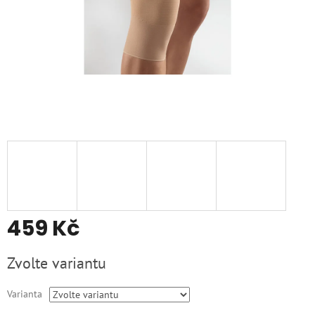
459 Kč
Měrná
Zvolte variantu
cena:
Varianta