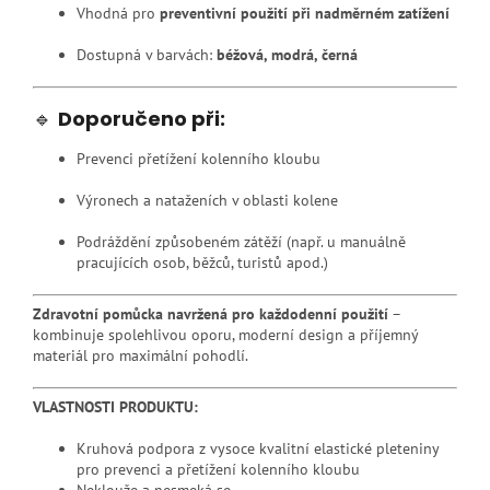
Vhodná pro
preventivní použití při nadměrném zatížení
Dostupná v barvách:
béžová, modrá, černá
🔹
Doporučeno při:
Prevenci přetížení kolenního kloubu
Výronech a nataženích v oblasti kolene
Podráždění způsobeném zátěží (např. u manuálně
pracujících osob, běžců, turistů apod.)
Zdravotní pomůcka navržená pro každodenní použití
–
kombinuje spolehlivou oporu, moderní design a příjemný
materiál pro maximální pohodlí.
VLASTNOSTI PRODUKTU:
Kruhová podpora z vysoce kvalitní elastické pleteniny
pro prevenci a přetížení kolenního kloubu
Neklouže a nesmeká se