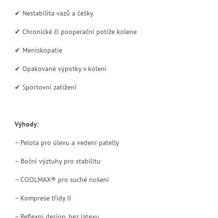
✔ Nestabilita vazů a čéšky
✔ Chronické či pooperační potíže kolene
✔ Meniskopatie
✔ Opakované výpotky v koleni
✔ Sportovní zatížení
Výhody:
– Pelota pro úlevu a vedení patelly
– Boční výztuhy pro stabilitu
– COOLMAX® pro suché nošení
– Komprese třídy II
– Reflexní design, bez latexu