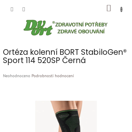
Přejít
NÁKUP
na
obsah
KOŠÍK
Ortéza kolenní BORT StabiloGen®
Sport 114 520SP Černá
Průměrné
Neohodnoceno
Podrobnosti hodnocení
hodnocení
produktu
je
0,0
z
5
hvězdiček.