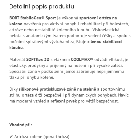
Detailní popis produktu
BORT StabiloGen® Sport
je výkonná
sportovní ortéza na
koleno
navržená pro aktivní pohyb i rehabilitaci při bolestech,
artróze nebo nestabilitě kolenního kloubu. Viskoelastická
pelota s anatomickým tvarem podporuje vedení čéšky a spolu s
bočními spirálovými výztuhami zajišťuje
cílenou stabilizaci
kloubu
.
Materiál
SOFTflex 3D
s vláknem
COOLMAX®
odvádí vlhkost, je
elastický, prodyšný a příjemný na nošení i při vysoké zátěži.
Speciální zóna v podkolenní jamce zabraňuje nepříjemnému
tlaku při ohybu kolene.
Díky
silikonové protiskluzové zóně na stehně
a sportovnímu
střihu ortéza drží bezpečně i při dynamických pohybech. Navíc
má moderní vzhled a
reflexní prvek
pro větší bezpečnost.
Vhodné při:
✔ Artróza kolene (gonarthróza)