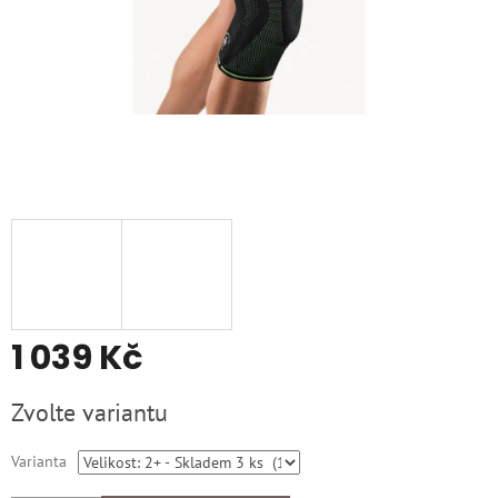
1 039 Kč
Měrná
Zvolte variantu
cena:
Varianta