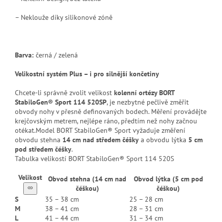
– Neklouže díky silikonové zóně
Barva:
černá / zelená
Velikostní systém Plus – i pro silnější končetiny
Chcete-li správně zvolit velikost
kolenní ortézy BORT
StabiloGen® Sport 114 520SP
, je nezbytné pečlivě změřit
obvody nohy v přesně definovaných bodech. Měření provádějte
krejčovským metrem, nejlépe ráno, předtím než nohy začnou
otékat.Model BORT StabiloGen® Sport vyžaduje změření
obvodu stehna
14 cm nad středem čéšky
a obvodu lýtka
5 cm
pod středem čéšky
.
Tabulka velikostí BORT StabiloGen® Sport 114 520S
Velikost
Obvod stehna (14 cm nad
Obvod lýtka (5 cm pod
čéškou)
čéškou)
S
35 – 38 cm
25 – 28 cm
M
38 – 41 cm
28 – 31 cm
L
41 – 44 cm
31 – 34 cm