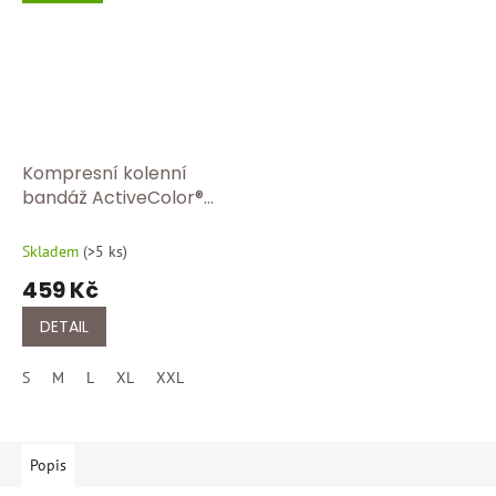
Kompresní kolenní
bandáž ActiveColor®
BORT 1440 Tělová
Skladem
(
>5 ks
)
459 Kč
DETAIL
S
M
L
XL
XXL
Popis