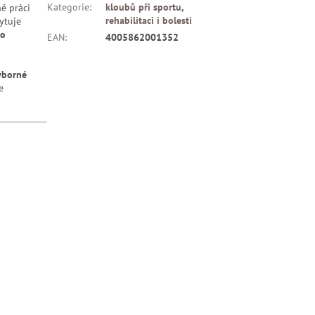
Kategorie
:
kloubů při sportu,
né práci
rehabilitaci i bolesti
ytuje
ho
EAN
:
4005862001352
ýborné
e