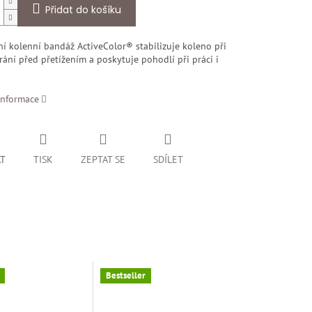
Přidat do košíku
í kolenní bandáž ActiveColor® stabilizuje koleno při
hrání před přetížením a poskytuje pohodlí při práci i
informace
AT
TISK
ZEPTAT SE
SDÍLET
Bestseller