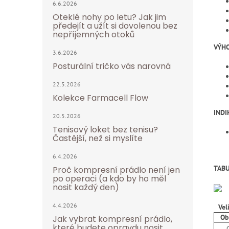
6.6.2026
Oteklé nohy po letu? Jak jim
předejít a užít si dovolenou bez
nepříjemných otoků
VÝH
3.6.2026
Posturální tričko vás narovná
22.5.2026
Kolekce Farmacell Flow
INDI
20.5.2026
Tenisový loket bez tenisu?
Častější, než si myslíte
6.4.2026
TABU
Proč kompresní prádlo není jen
po operaci (a kdo by ho měl
nosit každý den)
4.4.2026
Vel
Obv
Jak vybrat kompresní prádlo,
které budete opravdu nosit
do