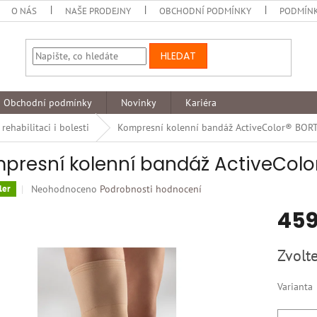
O NÁS
NAŠE PRODEJNY
OBCHODNÍ PODMÍNKY
PODMÍNK
HLEDAT
Obchodní podmínky
Novinky
Kariéra
ehabilitaci i bolesti
Kompresní kolenní bandáž ActiveColor® BOR
presní kolenní bandáž ActiveColo
Průměrné
Neohodnoceno
Podrobnosti hodnocení
ler
hodnocení
459
produktu
je
0,0
Měrná
Zvolte
z
cena:
5
hvězdiček.
Varianta