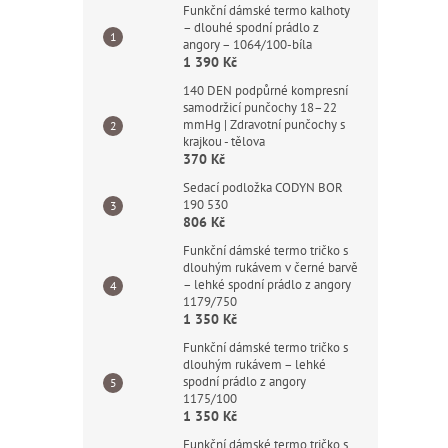
Funkční dámské termo kalhoty
– dlouhé spodní prádlo z
angory – 1064/100-bíla
1 390 Kč
140 DEN podpůrné kompresní
samodržicí punčochy 18–22
mmHg | Zdravotní punčochy s
krajkou - tělova
370 Kč
Sedací podložka CODYN BOR
190 530
806 Kč
Funkční dámské termo tričko s
dlouhým rukávem v černé barvě
– lehké spodní prádlo z angory
1179/750
1 350 Kč
Funkční dámské termo tričko s
dlouhým rukávem – lehké
spodní prádlo z angory
1175/100
1 350 Kč
Funkční dámské termo tričko s