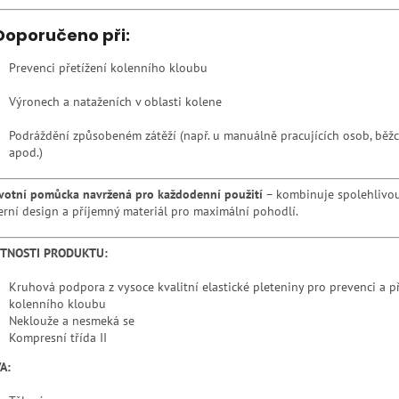
Doporučeno při:
Prevenci přetížení kolenního kloubu
Výronech a nataženích v oblasti kolene
Podráždění způsobeném zátěží (např. u manuálně pracujících osob, běžců
apod.)
votní pomůcka navržená pro každodenní použití
– kombinuje spolehlivou
rní design a příjemný materiál pro maximální pohodlí.
STNOSTI PRODUKTU:
Kruhová podpora z vysoce kvalitní elastické pleteniny pro prevenci a př
kolenního kloubu
Neklouže a nesmeká se
Kompresní třída II
A: