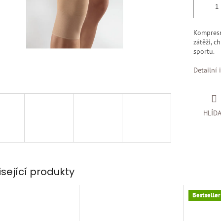
Kompresn
zátěži, c
sportu.
Detailní 
HLÍD
isející produkty
Bestseller