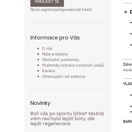
PŘIHLÁSIT SE
Nová registrace
Zapomenuté heslo
🔹
Informace pro Vás
O nás
Naše prodejny
Obchodní podmínky
Zdra
Podmínky ochrany osobních údajů
mode
Kariéra
Odstoupení od smlouvy
VLA
Novinky
Bolí vás po sportu lýtka? Možná
vám nechybí lepší boty, ale
BARV
lepší regenerace