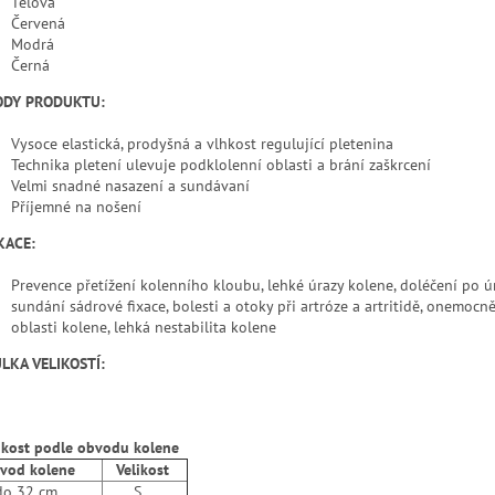
Tělová
Červená
Modrá
Černá
ODY PRODUKTU:
Vysoce elastická, prodyšná a vlhkost regulující pletenina
Technika pletení ulevuje podklolenní oblasti a brání zaškrcení
Velmi snadné nasazení a sundávaní
Příjemné na nošení
KACE:
Prevence přetížení kolenního kloubu, lehké úrazy kolene, doléčení po ú
sundání sádrové fixace, bolesti a otoky při artróze a artritidě, onemocně
oblasti kolene, lehká nestabilita kolene
LKA VELIKOSTÍ:
ikost podle obvodu kolene
od kolene
Velikost
 32 cm
S