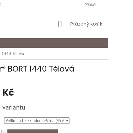
Y OCHRANY OSOBNÍCH ÚDAJŮ
KARIÉRA
Přihlášení
ODSTOUPENÍ OD SMLOU
NÁKUPNÍ
Prázdný košík
KOŠÍK
T 1440 Tělová
r® BORT 1440 Tělová
 Kč
 variantu