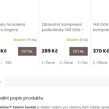
eky na kolena
Zdravotní kompresní
140 DEN
rs Angora
podkolenky 140 DEN –
kompres
úleva pro unavené
punčoc
Skladem
(
>5 ks
)
Skladem
(
5 ks
)
nohy/černa
| Zdravo
krajkou 
 Kč
289 Kč
370 K
DETAIL
DETAIL
L
XXL
1 | Černá
2 | Černá
3 | Černá
2 | Tělová
4 | Černá
s
ailní popis produktu
veColor® kolenní bandáž
je ideální volbou pro všechny, kteří hledají spol