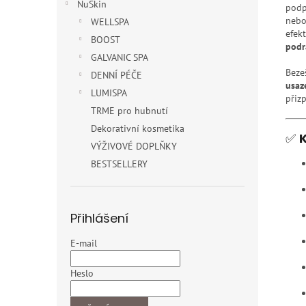
NuSkin
podp
nebo
WELLSPA
efekt
BOOST
podr
GALVANIC SPA
Beze
DENNÍ PÉČE
usaz
LUMISPA
přiz
TRME pro hubnutí
Dekorativní kosmetika
✅
K
VÝŽIVOVÉ DOPLŇKY
BESTSELLERY
Přihlášení
E-mail
Heslo