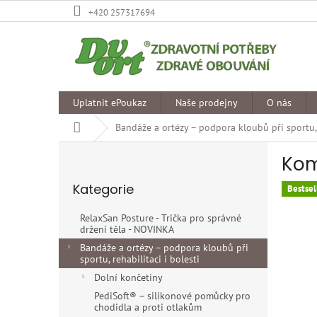
Přejít
+420 257317694
na
obsah
Uplatnit ePoukaz
Naše prodejny
O nás
Domů
Bandáže a ortézy – podpora kloubů při sportu, r
P
Kom
o
Přeskočit
s
Kategorie
kategorie
Bestsel
t
r
RelaxSan Posture - Trička pro správné
a
držení těla - NOVINKA
n
Bandáže a ortézy – podpora kloubů při
n
sportu, rehabilitaci i bolesti
í
Dolní končetiny
p
PediSoft® – silikonové pomůcky pro
a
chodidla a proti otlakům