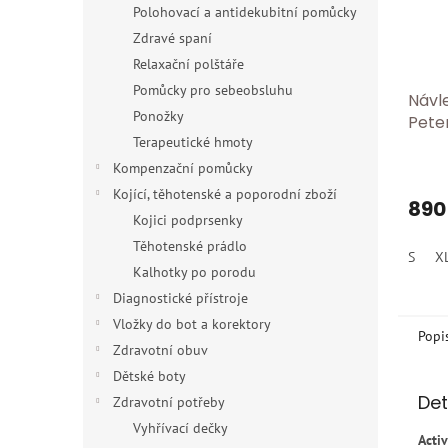
Polohovací a antidekubitní pomůcky
Zdravé spaní
Relaxační polštáře
Pomůcky pro sebeobsluhu
Návl
Ponožky
Pete
Terapeutické hmoty
Kompenzační pomůcky
Kojící, těhotenské a poporodní zboží
890
Kojici podprsenky
Těhotenské prádlo
S
X
Kalhotky po porodu
Diagnostické přístroje
Vložky do bot a korektory
Popi
Zdravotní obuv
Dětské boty
Det
Zdravotní potřeby
Vyhřívací dečky
Acti