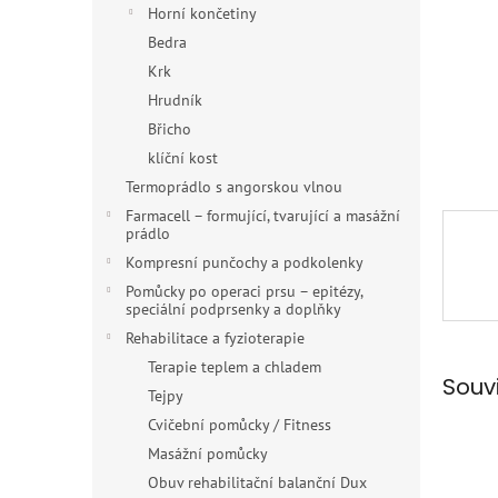
n
Horní končetiny
e
Bedra
l
Krk
Hrudník
Břicho
klíční kost
Termoprádlo s angorskou vlnou
Farmacell – formující, tvarující a masážní
prádlo
Kompresní punčochy a podkolenky
Pomůcky po operaci prsu – epitézy,
speciální podprsenky a doplňky
Rehabilitace a fyzioterapie
Terapie teplem a chladem
Souv
Tejpy
Cvičební pomůcky / Fitness
Masážní pomůcky
Obuv rehabilitační balanční Dux