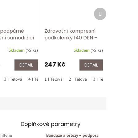
Další
produkt
 podpůrné
Zdravotní kompresní
ní samodržicí
podkolenky 140 DEN –
hy 18–22 mmHg
úleva pro unavené
Skladem
(
>5 ks
)
Skladem
(
>5 ks
)
tní punčochy s
nohy/tělova
- tělova
č
247 Kč
DETAIL
DETAIL
3 | Tělová
5 | Černá
4 | Tělová
1 | Tělová
5 | Tělová
2 | Tělová
3 | Tělová
4 | Tělová
Doplňkové parametry
Bandáže a ortézy – podpora
ehlivou