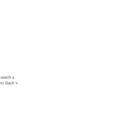
razech a
ní šlach v