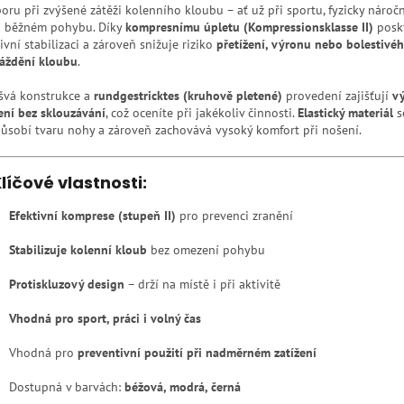
oru při zvýšené zátěži kolenního kloubu – ať už při sportu, fyzicky nároč
 běžném pohybu. Díky
kompresnímu úpletu (Kompressionsklasse II)
posk
ivní stabilizaci a zároveň snižuje riziko
přetížení, výronu nebo bolestivé
áždění kloubu
.
švá konstrukce a
rundgestricktes (kruhově pletené)
provedení zajišťují
v
ení bez sklouzávání
, což oceníte při jakékoliv činnosti.
Elastický materiál
s
působí tvaru nohy a zároveň zachovává vysoký komfort při nošení.
líčové vlastnosti:
Efektivní komprese (stupeň II)
pro prevenci zranění
Stabilizuje kolenní kloub
bez omezení pohybu
Protiskluzový design
– drží na místě i při aktivitě
Vhodná pro sport, práci i volný čas
Vhodná pro
preventivní použití při nadměrném zatížení
Dostupná v barvách:
béžová, modrá, černá