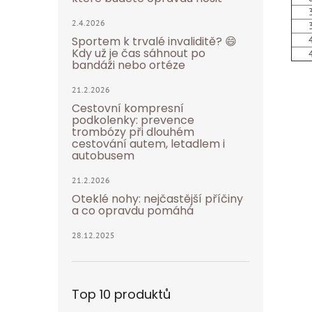
32 
2.4.2026
37 
42 
Sportem k trvalé invaliditě? 😄
Kdy už je čas sáhnout po
47 
bandáži nebo ortéze
21.2.2026
Cestovní kompresní
podkolenky: prevence
trombózy při dlouhém
cestování autem, letadlem i
autobusem
21.2.2026
Oteklé nohy: nejčastější příčiny
a co opravdu pomáhá
28.12.2025
Top 10 produktů