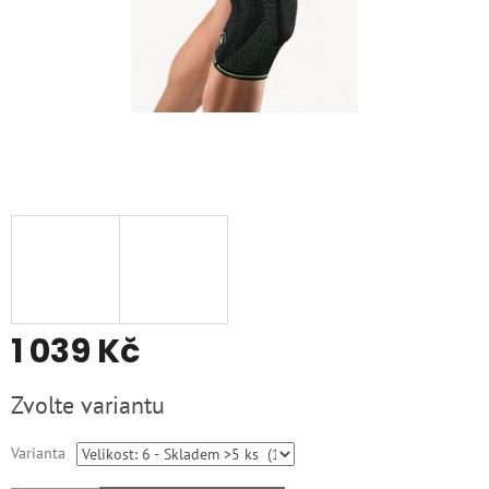
1 039 Kč
Měrná
Zvolte variantu
cena:
Varianta