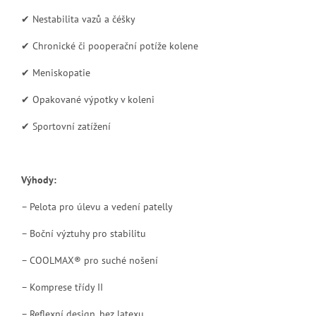
✔ Nestabilita vazů a čéšky
✔ Chronické či pooperační potíže kolene
✔ Meniskopatie
✔ Opakované výpotky v koleni
✔ Sportovní zatížení
Výhody:
– Pelota pro úlevu a vedení patelly
– Boční výztuhy pro stabilitu
– COOLMAX® pro suché nošení
– Komprese třídy II
– Reflexní design, bez latexu