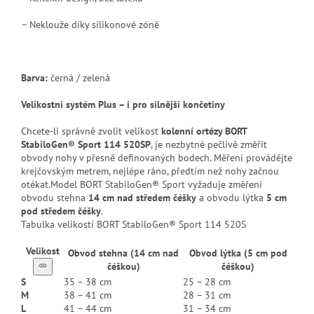
– Neklouže díky silikonové zóně
Barva:
černá / zelená
Velikostní systém Plus – i pro silnější končetiny
Chcete-li správně zvolit velikost
kolenní ortézy BORT
StabiloGen® Sport 114 520SP
, je nezbytné pečlivě změřit
obvody nohy v přesně definovaných bodech. Měření provádějte
krejčovským metrem, nejlépe ráno, předtím než nohy začnou
otékat.Model BORT StabiloGen® Sport vyžaduje změření
obvodu stehna
14 cm nad středem čéšky
a obvodu lýtka
5 cm
pod středem čéšky
.
Tabulka velikostí BORT StabiloGen® Sport 114 520S
Velikost
Obvod stehna (14 cm nad
Obvod lýtka (5 cm pod
čéškou)
čéškou)
S
35 – 38 cm
25 – 28 cm
M
38 – 41 cm
28 – 31 cm
L
41 – 44 cm
31 – 34 cm