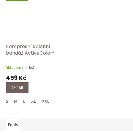
Kompresní kolenní
bandáž ActiveColor®
BORT 1440 Tělová
Skladem
(
>5 ks
)
459 Kč
DETAIL
S
M
L
XL
XXL
Popis