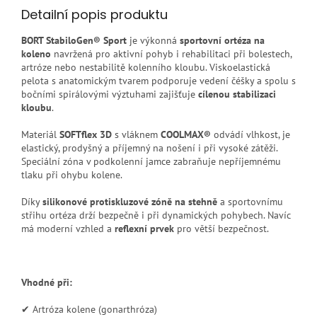
Detailní popis produktu
BORT StabiloGen® Sport
je výkonná
sportovní ortéza na
koleno
navržená pro aktivní pohyb i rehabilitaci při bolestech,
artróze nebo nestabilitě kolenního kloubu. Viskoelastická
pelota s anatomickým tvarem podporuje vedení čéšky a spolu s
bočními spirálovými výztuhami zajišťuje
cílenou stabilizaci
kloubu
.
Materiál
SOFTflex 3D
s vláknem
COOLMAX®
odvádí vlhkost, je
elastický, prodyšný a příjemný na nošení i při vysoké zátěži.
Speciální zóna v podkolenní jamce zabraňuje nepříjemnému
tlaku při ohybu kolene.
Díky
silikonové protiskluzové zóně na stehně
a sportovnímu
střihu ortéza drží bezpečně i při dynamických pohybech. Navíc
má moderní vzhled a
reflexní prvek
pro větší bezpečnost.
Vhodné při:
✔ Artróza kolene (gonarthróza)