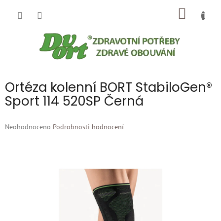
Přejít
NÁKUP
na
obsah
KOŠÍK
Ortéza kolenní BORT StabiloGen®
Sport 114 520SP Černá
Průměrné
Neohodnoceno
Podrobnosti hodnocení
hodnocení
produktu
je
0,0
z
5
hvězdiček.