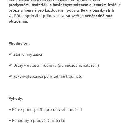
prodyšnému materiálu s bavlněným saténem a jemným froté
je
ortéza příjemná pro každodenní použití.
Rovný pánský střih
zajišťuje optimální přilnavost a zároveň je
nenápadná pod
oblečením
.
Vhodné při:
✔ Zlomeniny žeber
✔ Úrazy v oblasti hrudníku (pohmoždění, natažení)
✔ Rekonvalescence po hrudním traumatu
Výhody:
– Pánský rovný střih pro diskrétní nošení
– Pohodlný a prodyšný materiál