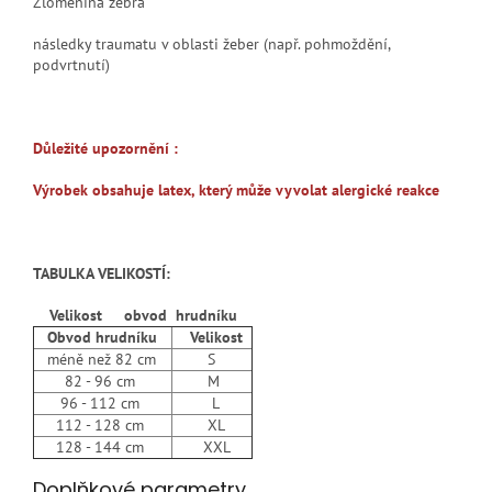
Zlomenina žebra
následky traumatu v oblasti žeber (např. pohmoždění,
podvrtnutí)
Důležité upozornění :
Výrobek obsahuje latex, který může vyvolat alergické reakce
TABULKA VELIKOSTÍ:
Velikost obvod hrudníku
Obvod hrudníku
Velikost
méně než 82 cm
S
82 - 96 cm
M
96 - 112 cm
L
112 - 128 cm
XL
128 - 144 cm
XXL
Doplňkové parametry