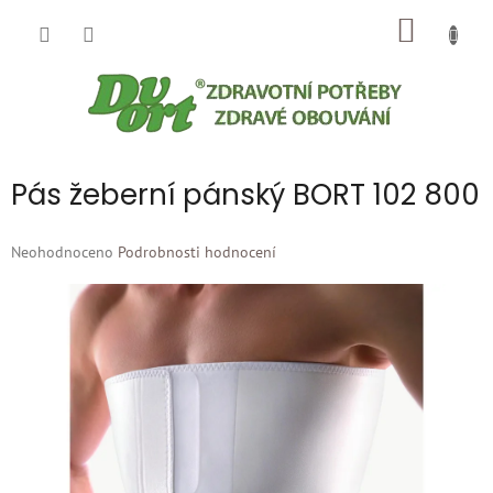
Přejít
NÁKUP
na
obsah
KOŠÍK
Pás žeberní pánský BORT 102 800
Průměrné
Neohodnoceno
Podrobnosti hodnocení
hodnocení
produktu
je
0,0
z
5
hvězdiček.