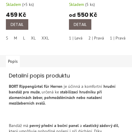
Skladem
(
>5 ks
)
Skladem
(
5 ks
)
459 Kč
550 Kč
od
DETAIL
DETAIL
S
M
L
XL
XXL
1 | Levá
2 | Pravá
1 | Pravá
Popis
Detailní popis produktu
BORT Rippengürtel für Herren
je účinná a komfortní
hrudní
bandáž pro muže
, určená ke
stabilizaci hrudníku při
zlomeninách žeber, pohmožděninách nebo natažení
mezižeberních svalů
.
Bandáž má
pevný přední a boční panel
a
elastický zádový díl
,
který umožňuje pohodlné nošení i při dýchání. Díky