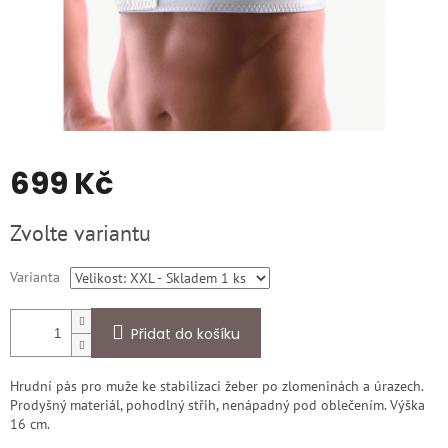
699 Kč
Měrná
Zvolte variantu
cena:
Varianta
Přidat do košíku
Hrudní pás pro muže ke stabilizaci žeber po zlomeninách a úrazech.
Prodyšný materiál, pohodlný střih, nenápadný pod oblečením. Výška
16 cm.