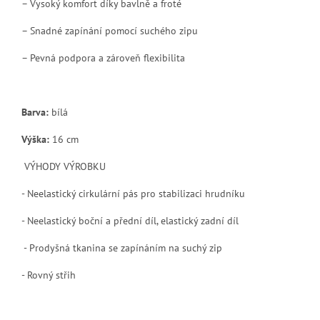
– Vysoký komfort díky bavlně a froté
– Snadné zapínání pomocí suchého zipu
– Pevná podpora a zároveň flexibilita
Barva:
bílá
Výška:
16 cm
VÝHODY VÝROBKU
- Neelastický cirkulární pás pro stabilizaci hrudníku
- Neelastický boční a přední díl, elastický zadní díl
- Prodyšná tkanina se zapínáním na suchý zip
- Rovný střih