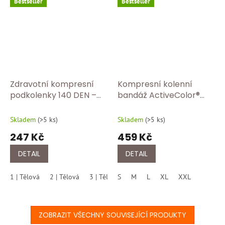
Bestseller
Bestseller
Zdravotní kompresní
Kompresní kolenní
podkolenky 140 DEN –
bandáž ActiveColor®
úleva pro unavené
BORT 1440 Tělová
nohy/tělova
Skladem
(
>5 ks
)
Skladem
(
>5 ks
)
247 Kč
459 Kč
DETAIL
DETAIL
1 | Tělová
2 | Tělová
3 | Tělová
S
4 | Tělová
M
L
XL
5 | Tělová
XXL
ZOBRAZIT VŠECHNY SOUVISEJÍCÍ PRODUKTY