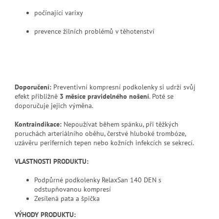
počínající varixy
prevence žilních problémů v těhotenství
Doporučení:
Preventivní kompresní podkolenky si udrží svůj
efekt přibližně
3 měsíce pravidelného nošení
. Poté se
doporučuje jejich výměna.
Kontraindikace:
Nepoužívat během spánku, při těžkých
poruchách arteriálního oběhu, čerstvé hluboké trombóze,
uzávěru periferních tepen nebo kožních infekcích se sekrecí.
VLASTNOSTI PRODUKTU:
Podpůrné podkolenky RelaxSan 140 DEN s
odstupňovanou kompresí
Zesílená pata a špička
VÝHODY PRODUKTU: