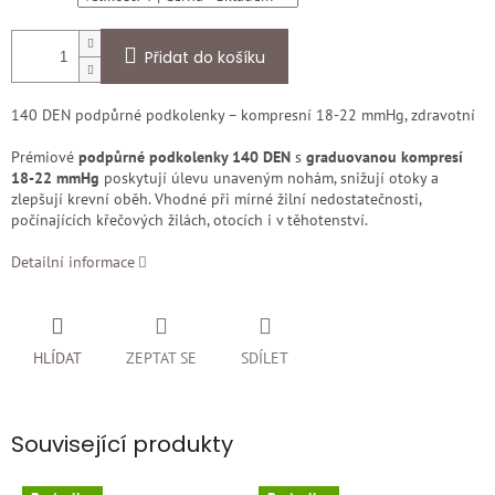
Přidat do košíku
140 DEN podpůrné podkolenky – kompresní 18-22 mmHg, zdravotní
Prémiové
podpůrné podkolenky 140 DEN
s
graduovanou kompresí
18-22 mmHg
poskytují úlevu unaveným nohám, snižují otoky a
zlepšují krevní oběh. Vhodné při mírné žilní nedostatečnosti,
počínajících křečových žilách, otocích i v těhotenství.
Detailní informace
HLÍDAT
ZEPTAT SE
SDÍLET
Související produkty