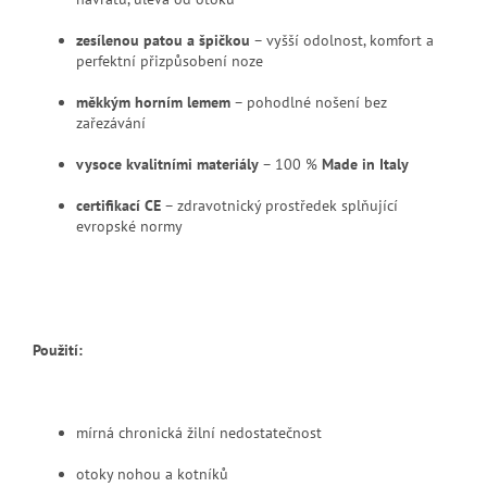
zesílenou patou a špičkou
– vyšší odolnost, komfort a
perfektní přizpůsobení noze
měkkým horním lemem
– pohodlné nošení bez
zařezávání
vysoce kvalitními materiály
– 100 %
Made in Italy
certifikací CE
– zdravotnický prostředek splňující
evropské normy
Použití:
mírná chronická žilní nedostatečnost
otoky nohou a kotníků