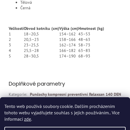
Tělová
Černá
Velikosti
Obvod kotníku (cm)
Výška (cm)
Hmotnost (kg)
1
18–20,5
154–162
43–53
2
20,5–23
158–166
48–63
3
23–25,5
162–174
58–73
4
25,5–28
166–182
63–83
5
28–30,5
174–190
68–93
Doplňkové parametry
Kategorie
:
Punčochy kompresní preventivní Relaxsan 140 DEN
EAN
:
8300961854998
Tento web používá soubory cookie. Dalším procházením
tohoto webu vyjadřujete souhlas s jejich používáním.. Více
Z
informací
zde
.
á
Vytvořil Shoptet