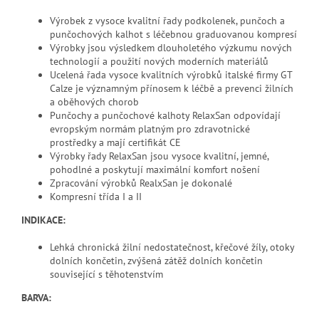
Výrobek z vysoce kvalitní řady podkolenek, punčoch a
punčochových kalhot s léčebnou graduovanou kompresí
Výrobky jsou výsledkem dlouholetého výzkumu nových
technologií a použití nových moderních materiálů
Ucelená řada vysoce kvalitních výrobků italské firmy GT
Calze je významným přínosem k léčbě a prevenci žilních
a oběhových chorob
Punčochy a punčochové kalhoty RelaxSan odpovídají
evropským normám platným pro zdravotnické
prostředky a mají certifikát CE
Výrobky řady RelaxSan jsou vysoce kvalitní, jemné,
pohodlné a poskytují maximální komfort nošení
Zpracování výrobků RealxSan je dokonalé
Kompresní třída I a II
INDIKACE:
Lehká chronická žilní nedostatečnost, křečové žíly, otoky
dolních končetin, zvýšená zátěž dolních končetin
související s těhotenstvím
BARVA: