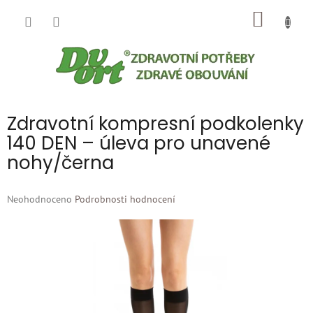
Přejít
NÁKUP
na
obsah
KOŠÍK
Zdravotní kompresní podkolenky
140 DEN – úleva pro unavené
nohy/černa
Průměrné
Neohodnoceno
Podrobnosti hodnocení
hodnocení
produktu
je
0,0
z
5
hvězdiček.