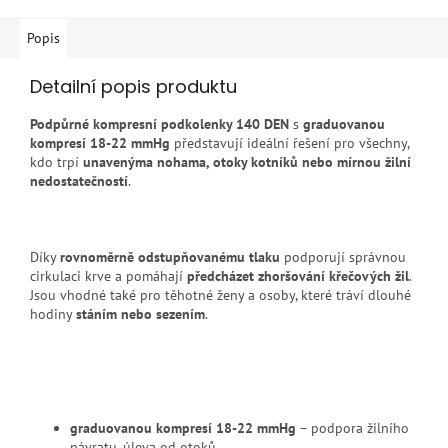
Popis
Detailní popis produktu
Podpůrné kompresní podkolenky 140 DEN
s
graduovanou
kompresí 18-22 mmHg
představují ideální řešení pro všechny,
kdo trpí
unavenýma nohama, otoky kotníků nebo mírnou žilní
nedostatečností
.
Díky
rovnoměrně odstupňovanému tlaku
podporují správnou
cirkulaci krve a pomáhají
předcházet zhoršování křečových žil
.
Jsou vhodné také pro těhotné ženy a osoby, které tráví dlouhé
hodiny
stáním nebo sezením
.
graduovanou kompresí 18-22 mmHg
– podpora žilního
návratu, úleva od otoků