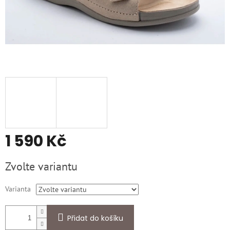
1 590 Kč
Měrná
Zvolte variantu
cena:
Varianta
Přidat do košíku