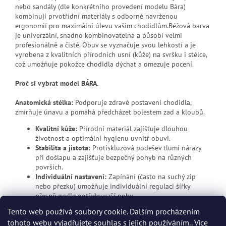
nebo sandály (dle konkrétního provedení modelu Bára)
kombinují prvotřídní materiály s odborně navrženou
ergonomií pro maximální úlevu vašim chodidlům.Béžová barva
je univerzální, snadno kombinovatelná a působí velmi
profesionálně a čistě. Obuv se vyznačuje svou lehkostí a je
vyrobena z kvalitních přírodních usní (kůže) na svršku i stélce,
což umožňuje pokožce chodidla dýchat a omezuje pocení.
Proč si vybrat model BÁRA.
Anatomická stélka:
Podporuje zdravé postavení chodidla,
zmírňuje únavu a pomáhá předcházet bolestem zad a kloubů.
Kvalitní kůže:
Přírodní materiál zajišťuje dlouhou
životnost a optimální hygienu uvnitř obuvi.
Stabilita a jistota:
Protiskluzová podešev tlumí nárazy
při došlapu a zajišťuje bezpečný pohyb na různých
površích.
Individuální nastavení:
Zapínání (často na suchý zip
nebo přezku) umožňuje individuální regulaci šířky
přesně podle potřeby vaší nohy.
Tento web používá soubory cookie. Dalším procházením
tohoto webu vyjadřujete souhlas s jejich používáním.. Více