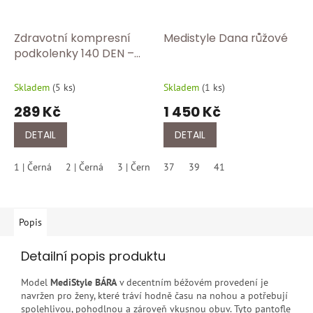
Zdravotní kompresní
Medistyle Dana růžové
podkolenky 140 DEN –
úleva pro unavené
nohy/černa
Skladem
(
5 ks
)
Skladem
(
1 ks
)
289 Kč
1 450 Kč
DETAIL
DETAIL
1 | Černá
2 | Černá
3 | Černá
37
4 | Černá
39
41
5 | Černá
Popis
Detailní popis produktu
Model
MediStyle BÁRA
v decentním béžovém provedení je
navržen pro ženy, které tráví hodně času na nohou a potřebují
spolehlivou, pohodlnou a zároveň vkusnou obuv. Tyto pantofle