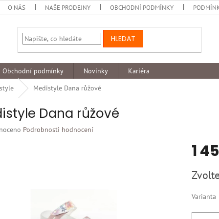
O NÁS
NAŠE PRODEJNY
OBCHODNÍ PODMÍNKY
PODMÍNK
HLEDAT
Obchodní podmínky
Novinky
Kariéra
style
Medistyle Dana růžové
istyle Dana růžové
né
noceno
Podrobnosti hodnocení
ní
1 4
u
Měrná
Zvolte
cena:
k.
Varianta