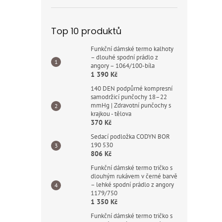
Top 10 produktů
Funkční dámské termo kalhoty
– dlouhé spodní prádlo z
angory – 1064/100-bíla
1 390 Kč
140 DEN podpůrné kompresní
samodržicí punčochy 18–22
mmHg | Zdravotní punčochy s
krajkou - tělova
370 Kč
Sedací podložka CODYN BOR
190 530
806 Kč
Funkční dámské termo tričko s
dlouhým rukávem v černé barvě
– lehké spodní prádlo z angory
1179/750
1 350 Kč
Funkční dámské termo tričko s