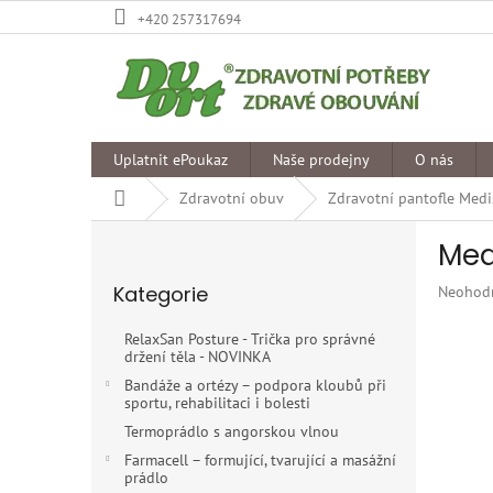
Přejít
+420 257317694
na
obsah
Uplatnit ePoukaz
Naše prodejny
O nás
Domů
Zdravotní obuv
Zdravotní pantofle Medi
P
Med
o
Přeskočit
s
Kategorie
Průměr
Neohod
kategorie
t
hodnoce
r
produkt
RelaxSan Posture - Trička pro správné
a
je
držení těla - NOVINKA
n
0,0
Bandáže a ortézy – podpora kloubů při
z
n
sportu, rehabilitaci i bolesti
5
í
Termoprádlo s angorskou vlnou
hvězdiče
p
Farmacell – formující, tvarující a masážní
a
prádlo