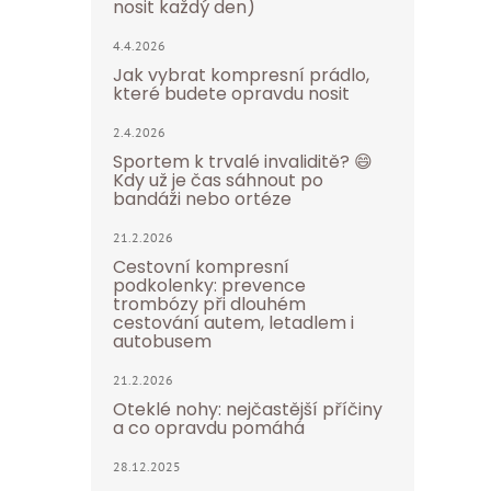
nosit každý den)
4.4.2026
Jak vybrat kompresní prádlo,
které budete opravdu nosit
2.4.2026
Sportem k trvalé invaliditě? 😄
Kdy už je čas sáhnout po
bandáži nebo ortéze
21.2.2026
Cestovní kompresní
podkolenky: prevence
trombózy při dlouhém
cestování autem, letadlem i
autobusem
21.2.2026
Oteklé nohy: nejčastější příčiny
a co opravdu pomáhá
28.12.2025