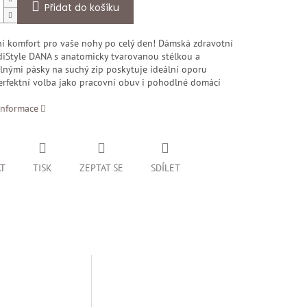
Přidat do košíku
í komfort pro vaše nohy po celý den! Dámská zdravotní
iStyle DANA s anatomicky tvarovanou stélkou a
elnými pásky na suchý zip poskytuje ideální oporu
Perfektní volba jako pracovní obuv i pohodlné domácí
informace
AT
TISK
ZEPTAT SE
SDÍLET