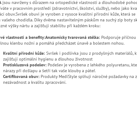
A
jsou navrženy s důrazem na ortopedické vlastnosti a dlouhodobé pohodl
váte v pracovním prostředí (zdravotnictví, školství, služby), nebo jako kva
cí obuv.Svršek obuvi je vyroben z vysoce kvalitní přírodní kůže, která se
u vašeho chodidla. Díky dvěma nastavitelným páskům na suchý zip boty sk
zné výšky nártu a zajišťují stabilitu při každém kroku:
vé vlastnosti a benefity:
Anatomicky tvarovaná stélka:
Podporuje příčnou 
lnou klenbu nožní a pomáhá předcházet únavě a bolestem nohou.
Kvalitní přírodní kůže:
Svršek i podšívka jsou z prodyšných materiálů, k
zajišťují optimální hygienu a dlouhou životnost
Protiskluzová podešev:
Podešev je vyrobena z lehkého polyuretanu, kte
nárazy při došlapu a šetří tak vaše klouby a páteř.
Certifikovaná obuv:
Produkty MediStyle splňují náročné požadavky na 
nezávadnost a kvalitu zpracování.