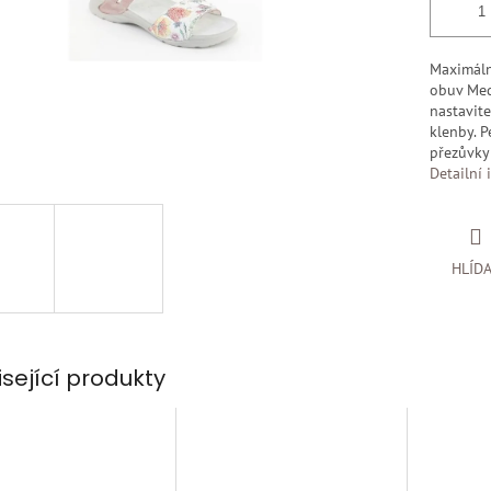
Maximáln
obuv Med
nastavit
klenby. 
přezůvky
Detailní 
HLÍD
isející produkty