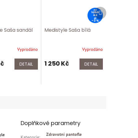
Další
od
1 250
produkt
Kč
až
–3 %
e Saša sandál
Medistyle Saša bílá
Vyprodáno
Vyprodáno
Kč
1 250 Kč
DETAIL
DETAIL
Doplňkové parametry
Zdravotní pantofle
yle
Kategorie
: