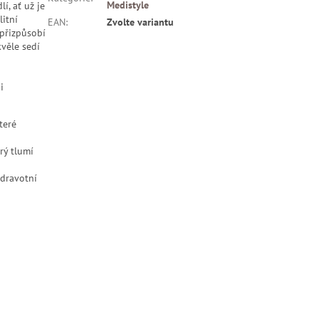
Medistyle
í, ať už je
litní
EAN
:
Zvolte variantu
 přizpůsobí
věle sedí
i
teré
rý tlumí
zdravotní