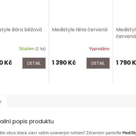
style Bára béžová
Medistyle Nina červená
Medistyl
červená
Skladem
(
1 ks
)
Vyprodáno
0 Kč
1 390 Kč
1 790 
DETAIL
DETAIL
s
ailní popis produktu
áte obuv, která uleví vašim unaveným nohám? Zdravotní pantofle
MediSt