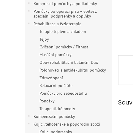
n
Kompresní punčochy a podkolenky
e
Pomůcky po operaci prsu – epitézy,
l
speciální podprsenky a doplňky
Rehabilitace a fyzioterapie
Terapie teplem a chladem
Tejpy
Cvičební pomůcky / Fitness
Masážní pomůcky
Obuv rehabilitační balanční Dux
Polohovací a antidekubitní pomůcky
Zdravé spaní
Relaxační polštáře
Pomůcky pro sebeobsluhu
Souv
Ponožky
Terapeutické hmoty
Kompenzační pomůcky
Kojící, těhotenské a poporodní zboží
Kojici podprsenky