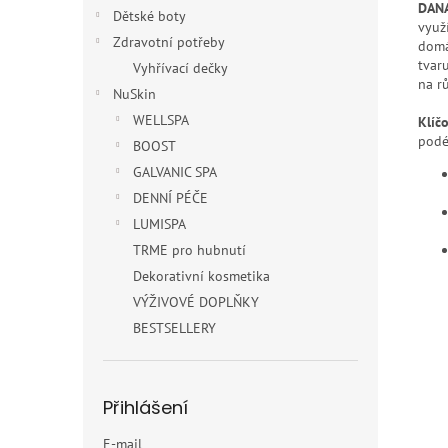
DAN
Dětské boty
využí
Zdravotní potřeby
domá
tvar
Vyhřívací dečky
na rů
NuSkin
WELLSPA
Klíčo
podé
BOOST
GALVANIC SPA
DENNÍ PÉČE
LUMISPA
TRME pro hubnutí
Dekorativní kosmetika
VÝŽIVOVÉ DOPLŇKY
BESTSELLERY
Přihlášení
E-mail