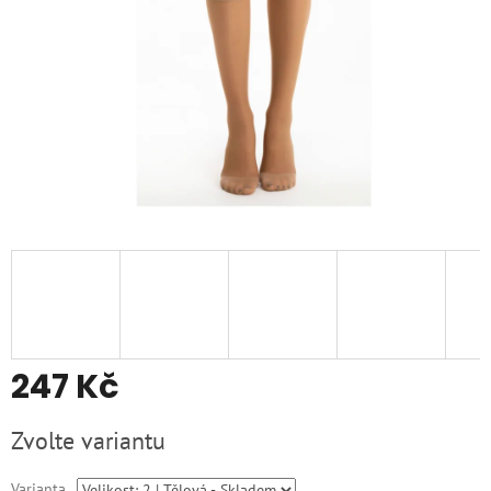
247 Kč
Měrná
Zvolte variantu
cena:
Varianta