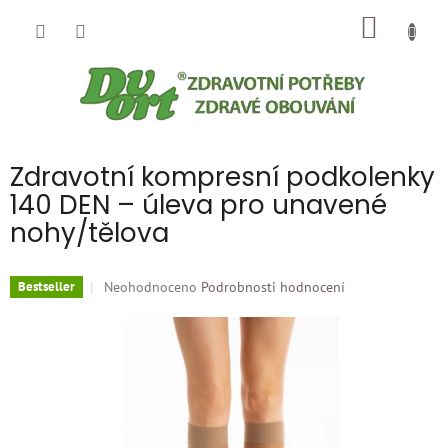
Přejít
NÁKUP
na
obsah
KOŠÍK
Zdravotní kompresní podkolenky
140 DEN – úleva pro unavené
nohy/tělova
Průměrné
Neohodnoceno
Podrobnosti hodnocení
Bestseller
hodnocení
produktu
je
0,0
z
5
hvězdiček.