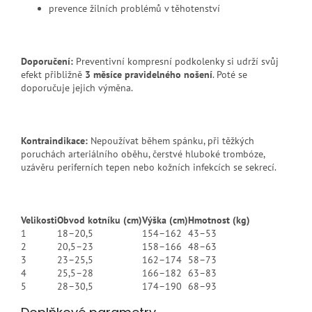
prevence žilních problémů v těhotenství
Doporučení:
Preventivní kompresní podkolenky si udrží svůj
efekt přibližně
3 měsíce pravidelného nošení
. Poté se
doporučuje jejich výměna.
Kontraindikace:
Nepoužívat během spánku, při těžkých
poruchách arteriálního oběhu, čerstvé hluboké trombóze,
uzávěru periferních tepen nebo kožních infekcích se sekrecí.
Velikosti
Obvod kotníku (cm)
Výška (cm)
Hmotnost (kg)
1
18–20,5
154–162
43–53
2
20,5–23
158–166
48–63
3
23–25,5
162–174
58–73
4
25,5–28
166–182
63–83
5
28–30,5
174–190
68–93