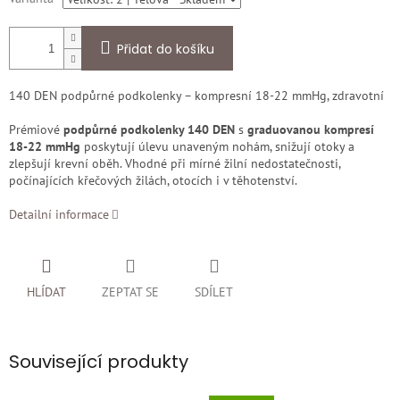
Přidat do košíku
140 DEN podpůrné podkolenky – kompresní 18-22 mmHg, zdravotní
Prémiové
podpůrné podkolenky 140 DEN
s
graduovanou kompresí
18-22 mmHg
poskytují úlevu unaveným nohám, snižují otoky a
zlepšují krevní oběh. Vhodné při mírné žilní nedostatečnosti,
počínajících křečových žilách, otocích i v těhotenství.
Detailní informace
HLÍDAT
ZEPTAT SE
SDÍLET
Související produkty