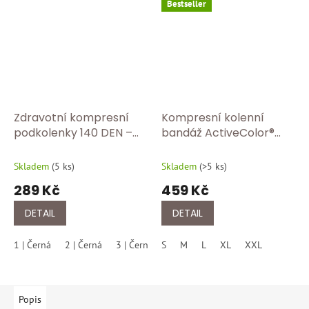
Bestseller
Zdravotní kompresní
Kompresní kolenní
podkolenky 140 DEN –
bandáž ActiveColor®
úleva pro unavené
BORT 1440 Tělová
nohy/černa
Skladem
(
5 ks
)
Skladem
(
>5 ks
)
289 Kč
459 Kč
DETAIL
DETAIL
1 | Černá
2 | Černá
3 | Černá
S
4 | Černá
M
L
5 | Černá
XL
XXL
Popis