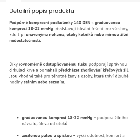
Detailní popis produktu
Podpůrné kompresní podkolenky 140 DEN
s
graduovanou
kompresí 18-22 mmHg
představují ideální řešení pro všechny,
kdo trpí
unavenýma nohama, otoky kotníků nebo mírnou žilní
nedostatečností
.
Díky
rovnoměrně odstupňovanému tlaku
podporují správnou
cirkulaci krve a pomáhají
předcházet zhoršování křečových žil
.
Jsou vhodné také pro těhotné ženy a osoby, které tráví dlouhé
hodiny
stáním nebo sezením
.
graduovanou kompresí 18-22 mmHg
– podpora žilního
návratu, úleva od otoků
zesílenou patou a špičkou
– vyšší odolnost, komfort a