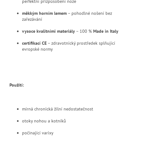
perfektní přizpůsobení noze
měkkým horním lemem
– pohodlné nošení bez
zařezávání
vysoce kvalitními materiály
– 100 %
Made in Italy
certifikací CE
– zdravotnický prostředek splňující
evropské normy
Použití:
mírná chronická žilní nedostatečnost
otoky nohou a kotníků
počínající varixy