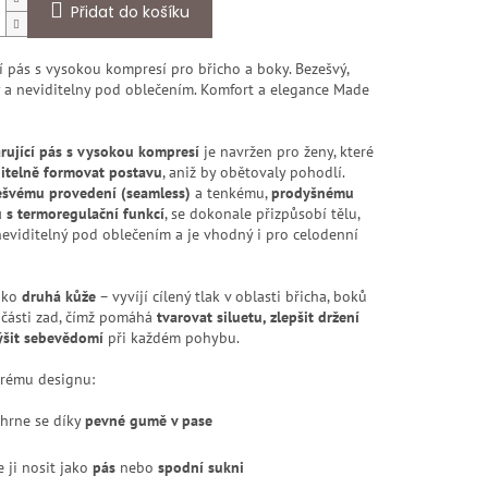
Přidat do košíku
 pás s vysokou kompresí pro břicho a boky. Bezešvý,
 a neviditelny pod oblečením. Komfort a elegance Made
arující pás s vysokou kompresí
je navržen pro ženy, které
ditelně formovat postavu
, aniž by obětovaly pohodlí.
ešvému provedení (seamless)
a tenkému,
prodyšnému
 s termoregulační funkcí
, se dokonale přizpůsobí tělu,
neviditelný pod oblečením a je vhodný i pro celodenní
ako
druhá kůže
– vyvíjí cílený tlak v oblasti břicha, boků
 části zad, čímž pomáhá
tvarovat siluetu, zlepšit držení
ýšit sebevědomí
při každém pohybu.
trému designu:
hrne se díky
pevné gumě v pase
e ji nosit jako
pás
nebo
spodní sukni