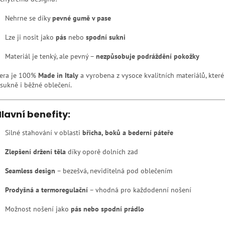
Nehrne se díky
pevné gumě v pase
Lze ji nosit jako
pás
nebo
spodní sukni
Materiál je tenký, ale pevný –
nezpůsobuje podráždění pokožky
era je 100%
Made in Italy
a vyrobena z vysoce kvalitních materiálů, které
 sukně i běžné oblečení.
lavní benefity:
Silné stahování v oblasti
břicha, boků a bederní páteře
Zlepšení držení těla
díky oporě dolních zad
Seamless design
– bezešvá, neviditelná pod oblečením
Prodyšná a termoregulační
– vhodná pro každodenní nošení
Možnost nošení jako
pás nebo spodní prádlo