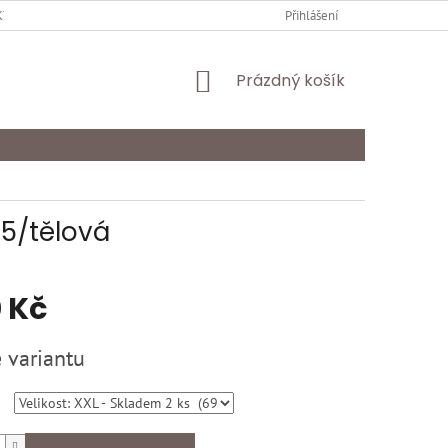
Y OCHRANY OSOBNÍCH ÚDAJŮ
KARIÉRA
Přihlášení
ODSTOUPENÍ OD SMLOU
NÁKUPNÍ
Prázdný košík
KOŠÍK
05/tělová
 Kč
 variantu