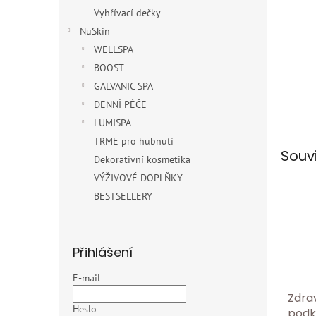
Vyhřívací dečky
NuSkin
WELLSPA
BOOST
GALVANIC SPA
DENNÍ PÉČE
LUMISPA
TRME pro hubnutí
Souv
Dekorativní kosmetika
VÝŽIVOVÉ DOPLŇKY
BESTSELLERY
Přihlášení
E-mail
Zdra
Heslo
podk