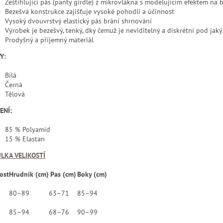
Zeštíhlující pás (panty girdle) z mikrovlákna s modelujícím efektem na 
Bezešvá konstrukce zajišťuje vysoké pohodlí a účinnost
Vysoký dvouvrstvý elastický pás brání shrnování
Výrobek je bezešvý, tenký, dky čemuž je neviditelný a diskrétní pod ja
Prodyšný a příjemný materiál
Y:
Bílá
Černá
Tělová
ENÍ:
85 % Polyamid
15 % Elastan
LKA VELIKOSTÍ
ost
Hrudník (cm)
Pas (cm)
Boky (cm)
80–89
63–71
85–94
85–94
68–76
90–99