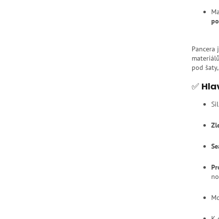
Ma
po
Pancera
materiálů
pod šaty,
✅
Hla
Si
Zl
Se
Pr
no
Mo
K 