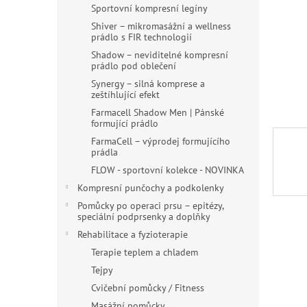
n
Sportovní kompresní legíny
e
Shiver – mikromasážní a wellness
l
prádlo s FIR technologií
Shadow – neviditelné kompresní
prádlo pod oblečení
Synergy – silná komprese a
zeštíhlující efekt
Farmacell Shadow Men | Pánské
formující prádlo
FarmaCell – výprodej formujícího
prádla
FLOW - sportovní kolekce - NOVINKA
Kompresní punčochy a podkolenky
Pomůcky po operaci prsu – epitézy,
speciální podprsenky a doplňky
Rehabilitace a fyzioterapie
Terapie teplem a chladem
Tejpy
Cvičební pomůcky / Fitness
Masážní pomůcky