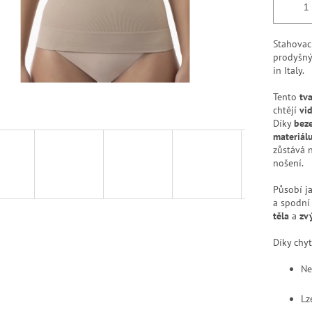
Stahovací
prodyšný
in Italy.
Tento
tv
chtějí
vi
Díky
bez
materiálu
zůstává 
nošení.
Působí j
a spodní
těla
a
zv
Díky chy
Ne
Lz