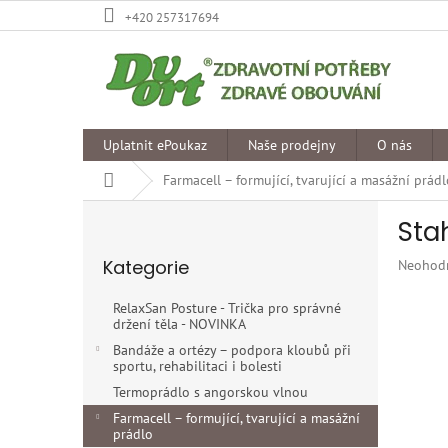
Přejít
+420 257317694
na
obsah
Uplatnit ePoukaz
Naše prodejny
O nás
Domů
Farmacell – formující, tvarující a masážní prád
P
Sta
o
Přeskočit
s
Kategorie
Průměr
Neohod
kategorie
t
hodnoce
r
produkt
RelaxSan Posture - Trička pro správné
a
je
držení těla - NOVINKA
n
0,0
Bandáže a ortézy – podpora kloubů při
z
n
sportu, rehabilitaci i bolesti
5
í
Termoprádlo s angorskou vlnou
hvězdiče
p
Farmacell – formující, tvarující a masážní
a
prádlo