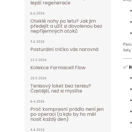
lepší regenerace
6.6.2026
Oteklé nohy po letu? Jak jim
předejít a užít si dovolenou bez
nepříjemných otoků
3.6.2026
Panc
Posturální tričko vás narovná
šaty,
22.5.2026
✅
H
Kolekce Farmacell Flow
20.5.2026
Tenisový loket bez tenisu?
Častější, než si myslíte
6.4.2026
Proč kompresní prádlo není jen
po operaci (a kdo by ho měl
nosit každý den)
4.4.2026