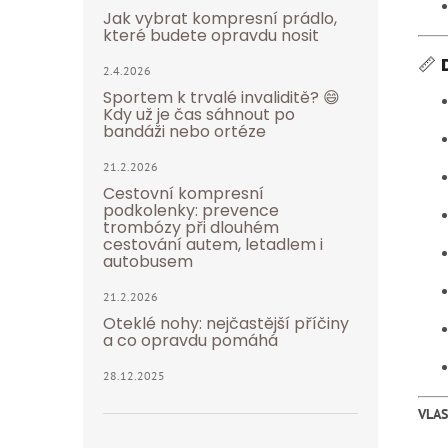
Jak vybrat kompresní prádlo,
které budete opravdu nosit
📏
2.4.2026
Sportem k trvalé invaliditě? 😄
Kdy už je čas sáhnout po
bandáži nebo ortéze
21.2.2026
Cestovní kompresní
podkolenky: prevence
trombózy při dlouhém
cestování autem, letadlem i
autobusem
21.2.2026
Oteklé nohy: nejčastější příčiny
a co opravdu pomáhá
28.12.2025
VLA