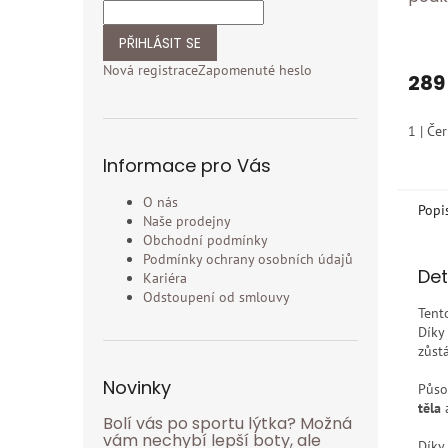
úlev
nohy
PŘIHLÁSIT SE
Nová registrace
Zapomenuté heslo
289
1 | Če
Informace pro Vás
O nás
Popi
Naše prodejny
Obchodní podmínky
Podmínky ochrany osobních údajů
Det
Kariéra
Odstoupení od smlouvy
Ten
Díky
zůst
Novinky
Půso
těla
Bolí vás po sportu lýtka? Možná
vám nechybí lepší boty, ale
Díky