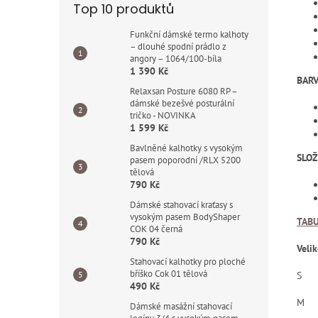
Top 10 produktů
Funkční dámské termo kalhoty
– dlouhé spodní prádlo z
angory – 1064/100-bíla
1 390 Kč
BARV
Relaxsan Posture 6080 RP –
dámské bezešvé posturální
tričko - NOVINKA
1 599 Kč
Bavlněné kalhotky s vysokým
SLOŽ
pasem poporodní /RLX 5200
tělová
790 Kč
Dámské stahovací kraťasy s
vysokým pasem BodyShaper
TABU
COK 04 černá
790 Kč
Velik
Stahovací kalhotky pro ploché
bříško Cok 01 tělová
S
490 Kč
M
Dámské masážní stahovací