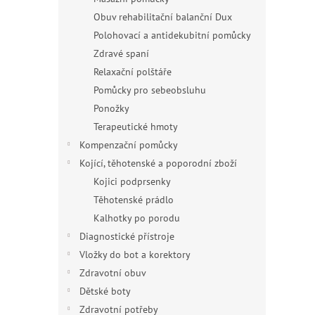
Obuv rehabilitační balanční Dux
Polohovací a antidekubitní pomůcky
Zdravé spaní
Relaxační polštáře
Pomůcky pro sebeobsluhu
Ponožky
Terapeutické hmoty
Kompenzační pomůcky
Kojící, těhotenské a poporodní zboží
Kojici podprsenky
Těhotenské prádlo
Kalhotky po porodu
Diagnostické přístroje
Vložky do bot a korektory
Zdravotní obuv
Dětské boty
Zdravotní potřeby