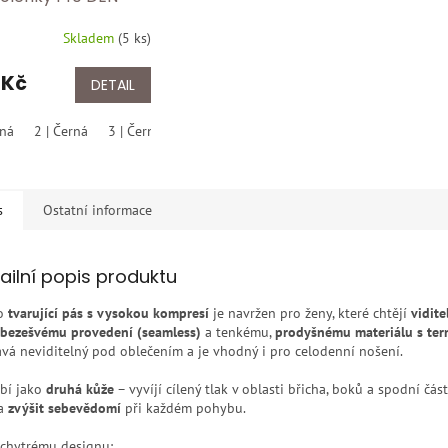
a pro unavené
Skladem
(
5 ks
)
/černa
 Kč
DETAIL
rná
2 | Černá
3 | Černá
4 | Černá
5 | Černá
s
Ostatní informace
ailní popis produktu
to
tvarující pás s vysokou kompresí
je navržen pro ženy, které chtějí
vidit
bezešvému provedení (seamless)
a tenkému,
prodyšnému materiálu s ter
ává neviditelný pod oblečením a je vhodný i pro celodenní nošení.
bí jako
druhá kůže
– vyvíjí cílený tlak v oblasti břicha, boků a spodní čá
a
zvýšit sebevědomí
při každém pohybu.
 chytrému designu: