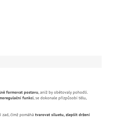
elně formovat postavu
, aniž by obětovaly pohodlí.
moregulační funkcí
, se dokonale přizpůsobí tělu,
sti zad, čímž pomáhá
tvarovat siluetu, zlepšit držení