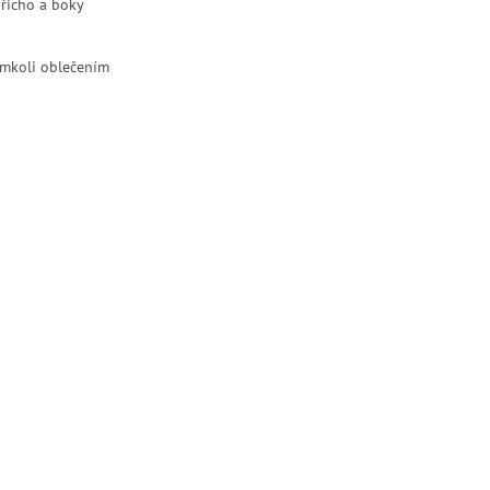
břicho a boky
kýmkoli oblečením