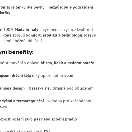
teriál je tenký, ale pevný –
nezpůsobuje podráždění
kožky
 je 100%
Made in Italy
a vyrobena z vysoce kvalitních
, které spojují
komfort, estetiku a technologii
. Ideální
 sukně i běžné oblečení.
vní benefity:
lné stahování v oblasti
břicha, boků a bederní páteře
epšení držení těla
díky oporě dolních zad
amless design
– bezešvá, neviditelná pod oblečením
odyšná a termoregulační
– vhodná pro každodenní
šení
žnost nošení jako
pás nebo spodní prádlo
dispozici až do velikosti
5XL