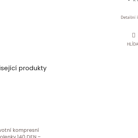
Detailní 
HLÍD
isející produkty
votní kompresní
olenky 140 DEN –