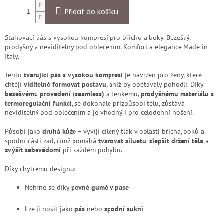
Přidat do košíku
Stahovací pás s vysokou kompresí pro břicho a boky. Bezešvý,
prodyšný a neviditelny pod oblečením. Komfort a elegance Made in
Italy.
Tento
tvarující pás s vysokou kompresí
je navržen pro ženy, které
chtějí
viditelně formovat postavu
, aniž by obětovaly pohodlí. Díky
bezešvému provedení (seamless)
a tenkému,
prodyšnému materiálu s
termoregulační funkcí
, se dokonale přizpůsobí tělu, zůstává
neviditelný pod oblečením a je vhodný i pro celodenní nošení.
Působí jako
druhá kůže
– vyvíjí cílený tlak v oblasti břicha, boků a
spodní části zad, čímž pomáhá
tvarovat siluetu, zlepšit držení těla
a
zvýšit sebevědomí
při každém pohybu.
Díky chytrému designu:
Nehrne se díky
pevné gumě v pase
Lze ji nosit jako
pás
nebo
spodní sukni