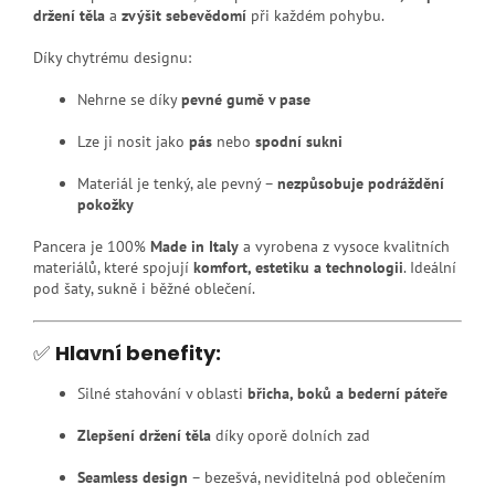
držení těla
a
zvýšit sebevědomí
při každém pohybu.
Díky chytrému designu:
Nehrne se díky
pevné gumě v pase
Lze ji nosit jako
pás
nebo
spodní sukni
Materiál je tenký, ale pevný –
nezpůsobuje podráždění
pokožky
Pancera je 100%
Made in Italy
a vyrobena z vysoce kvalitních
materiálů, které spojují
komfort, estetiku a technologii
. Ideální
pod šaty, sukně i běžné oblečení.
✅
Hlavní benefity:
Silné stahování v oblasti
břicha, boků a bederní páteře
Zlepšení držení těla
díky oporě dolních zad
Seamless design
– bezešvá, neviditelná pod oblečením