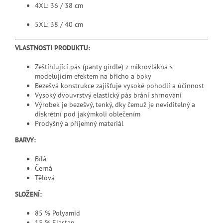
4XL: 36 / 38 cm
5XL: 38 / 40 cm
VLASTNOSTI PRODUKTU:
Zeštíhlující pás (panty girdle) z mikrovlákna s
modelujícím efektem na břicho a boky
Bezešvá konstrukce zajišťuje vysoké pohodlí a účinnost
Vysoký dvouvrstvý elastický pás brání shrnování
Výrobek je bezešvý, tenký, dky čemuž je neviditelný a
diskrétní pod jakýmkoli oblečením
Prodyšný a příjemný materiál
BARVY:
Bílá
Černá
Tělová
SLOŽENÍ:
85 % Polyamid
15 % Elastan