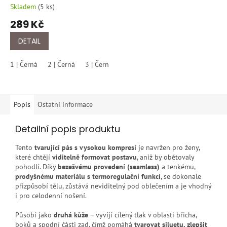
nohy/černa
Skladem
(
5 ks
)
289 Kč
DETAIL
1 | Černá
2 | Černá
3 | Černá
4 | Černá
5 | Černá
Popis
Ostatní informace
Detailní popis produktu
Tento
tvarující pás s vysokou kompresí
je navržen pro ženy,
které chtějí
viditelně formovat postavu
, aniž by obětovaly
pohodlí. Díky
bezešvému provedení (seamless)
a tenkému,
prodyšnému materiálu s termoregulační funkcí
, se dokonale
přizpůsobí tělu, zůstává neviditelný pod oblečením a je vhodný
i pro celodenní nošení.
Působí jako
druhá kůže
– vyvíjí cílený tlak v oblasti břicha,
boků a spodní části zad, čímž pomáhá
tvarovat siluetu, zlepšit