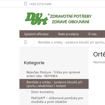
Přejít
+420 257317694
na
obsah
Uplatnit ePoukaz
Naše prodejny
O nás
Domů
Bandáže a ortézy – podpora kloubů při sportu, r
P
Ort
o
Přeskočit
s
Kategorie
Průměr
Neohod
kategorie
t
hodnoce
r
produkt
RelaxSan Posture - Trička pro správné
a
je
držení těla - NOVINKA
n
0,0
Bandáže a ortézy – podpora kloubů při
z
n
sportu, rehabilitaci i bolesti
5
í
Dolní končetiny
hvězdiče
p
PediSoft® – silikonové pomůcky pro
a
chodidla a proti otlakům