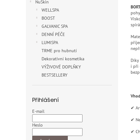
NuSkin
BORT
WELLSPA
pohy
BOOST
Visk
spir
GALVANIC SPA
DENNÍ PÉČE
Mate
LUMISPA
příj
nepř
TRME pro hubnutí
Dekorativní kosmetika
Díky
i př
VÝŽIVOVÉ DOPLŇKY
bezp
BESTSELLERY
Vhod
Přihlášení
✔ Ar
E-mail
✔ Ne
Heslo
✔ Ch