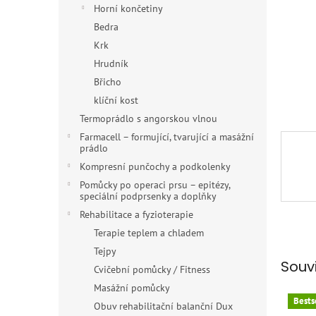
n
Horní končetiny
e
Bedra
l
Krk
Hrudník
Břicho
klíční kost
Termoprádlo s angorskou vlnou
Farmacell – formující, tvarující a masážní
prádlo
Kompresní punčochy a podkolenky
Pomůcky po operaci prsu – epitézy,
speciální podprsenky a doplňky
Rehabilitace a fyzioterapie
Terapie teplem a chladem
Tejpy
Souv
Cvičební pomůcky / Fitness
Masážní pomůcky
Bests
Obuv rehabilitační balanční Dux