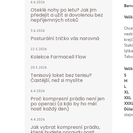
6.6.2026
Barv
Oteklé nohy po letu? Jak jim
předejít a užít si dovolenou bez
Velik
nepříjemných otoků
Chcet
3.6.2026
nezb
Posturální tričko vás narovná
krej
Stab
22.5.2026
lýtka
Kolekce Farmacell Flow
Tabu
20.5.2026
Velik
Tenisový loket bez tenisu?
S
Častější, než si myslíte
M
L
6.4.2026
XL
XXL
Proč kompresní prádlo není jen
po operaci (a kdo by ho měl
XXX
nosit každý den)
Důlež
stejn
4.4.2026
Jak vybrat kompresní prádlo,
které budete opravdu nosit