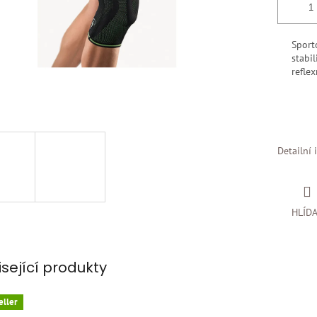
Sport
stabil
reflex
Detailní 
HLÍD
isející produkty
eller