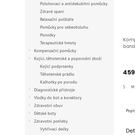
Polohovací a antidekubitní pomůcky
Zdravé spaní
Relaxační polštáře
Pomůcky pro sebeobsluhu
Ponožky
Komp
Terapeutické hmoty
band
Kompenzační pomůcky
BORT
Kojící, těhotenské a poporodní zboží
Kojici podprsenky
459
Těhotenské prádlo
Kalhotky po porodu
S
M
Diagnostické přístroje
Vložky do bot a korektory
Zdravotní obuv
Popi
Dětské boty
Zdravotní potřeby
Vyhřívací dečky
Det