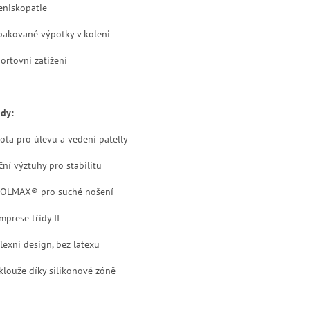
niskopatie
akované výpotky v koleni
ortovní zatížení
dy:
lota pro úlevu a vedení patelly
ční výztuhy pro stabilitu
OLMAX® pro suché nošení
mprese třídy II
lexní design, bez latexu
klouže díky silikonové zóně