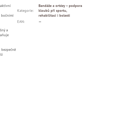
aktivní
Bandáže a ortézy – podpora
Kategorie
:
kloubů při sportu,
s bočními
rehabilitaci i bolesti
EAN
:
—
yšný a
raňuje
í bezpečně
ší