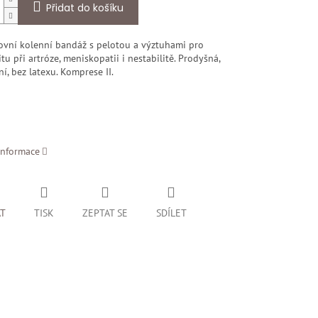
Přidat do košíku
ovní kolenní bandáž s pelotou a výztuhami pro
itu při artróze, meniskopatii i nestabilitě. Prodyšná,
ní, bez latexu. Komprese II.
informace
AT
TISK
ZEPTAT SE
SDÍLET