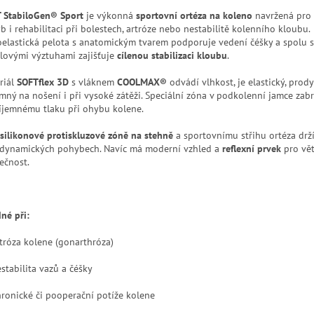
 StabiloGen® Sport
je výkonná
sportovní ortéza na koleno
navržená pro 
b i rehabilitaci při bolestech, artróze nebo nestabilitě kolenního kloubu.
oelastická pelota s anatomickým tvarem podporuje vedení čéšky a spolu 
álovými výztuhami zajišťuje
cílenou stabilizaci kloubu
.
riál
SOFTflex 3D
s vláknem
COOLMAX®
odvádí vlhkost, je elastický, prod
emný na nošení i při vysoké zátěži. Speciální zóna v podkolenní jamce zab
íjemnému tlaku při ohybu kolene.
silikonové protiskluzové zóně na stehně
a sportovnímu střihu ortéza drž
i dynamických pohybech. Navíc má moderní vzhled a
reflexní prvek
pro vět
ečnost.
né při:
tróza kolene (gonarthróza)
stabilita vazů a čéšky
ronické či pooperační potíže kolene