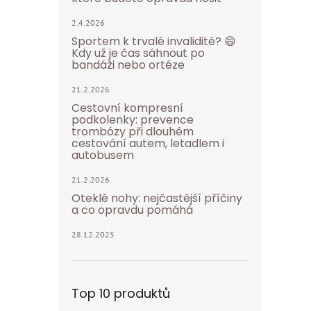
2.4.2026
Sportem k trvalé invaliditě? 😄
Kdy už je čas sáhnout po
bandáži nebo ortéze
21.2.2026
Cestovní kompresní
podkolenky: prevence
trombózy při dlouhém
cestování autem, letadlem i
autobusem
21.2.2026
Oteklé nohy: nejčastější příčiny
a co opravdu pomáhá
28.12.2025
Top 10 produktů