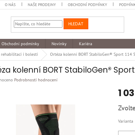
O NÁS
NAŠE PRODEJNY
OBCHODNÍ PODMÍNKY
PODMÍNK
HLEDAT
Obchodní podmínky
Novinky
Kariéra
ehabilitaci i bolesti
Ortéza kolenní BORT StabiloGen® Sport 114 
éza kolenní BORT StabiloGen® Sport
né
noceno
Podrobnosti hodnocení
ní
1 0
u
Měrná
Zvolte
cena:
k.
Varianta