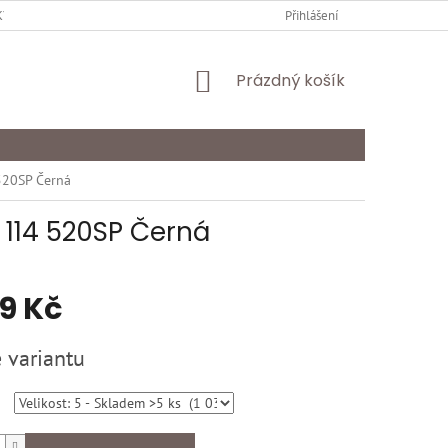
Y OCHRANY OSOBNÍCH ÚDAJŮ
KARIÉRA
Přihlášení
ODSTOUPENÍ OD SMLOU
NÁKUPNÍ
Prázdný košík
KOŠÍK
520SP Černá
 114 520SP Černá
39 Kč
 variantu