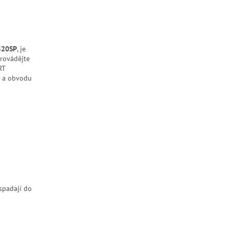
520SP
, je
rovádějte
RT
a obvodu
spadají do