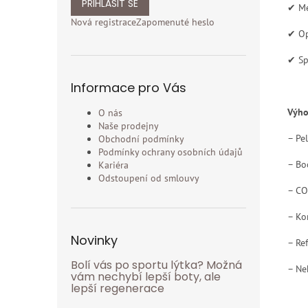
PŘIHLÁSIT SE
✔ Me
Nová registrace
Zapomenuté heslo
✔ Op
✔ Sp
Informace pro Vás
Výho
O nás
Naše prodejny
– Pe
Obchodní podmínky
Podmínky ochrany osobních údajů
– Bo
Kariéra
Odstoupení od smlouvy
– CO
– Ko
Novinky
– Ref
Bolí vás po sportu lýtka? Možná
– Ne
vám nechybí lepší boty, ale
lepší regenerace