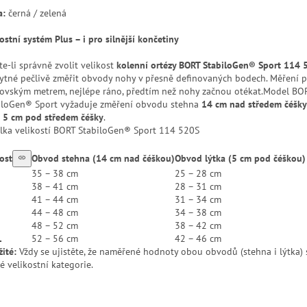
a:
černá / zelená
ostní systém Plus – i pro silnější končetiny
e-li správně zvolit velikost
kolenní ortézy BORT StabiloGen® Sport 114 
ytné pečlivě změřit obvody nohy v přesně definovaných bodech. Měření p
čovským metrem, nejlépe ráno, předtím než nohy začnou otékat.Model BO
iloGen® Sport vyžaduje změření obvodu stehna
14 cm nad středem čéšky
5 cm pod středem čéšky
.
lka velikostí BORT StabiloGen® Sport 114 520S
ost
Obvod stehna (14 cm nad čéškou)
Obvod lýtka (5 cm pod čéškou)
35 – 38 cm
25 – 28 cm
38 – 41 cm
28 – 31 cm
41 – 44 cm
31 – 34 cm
44 – 48 cm
34 – 38 cm
48 – 52 cm
38 – 42 cm
L
52 – 56 cm
42 – 46 cm
ité:
Vždy se ujistěte, že naměřené hodnoty obou obvodů (stehna i lýtka) 
é velikostní kategorie.