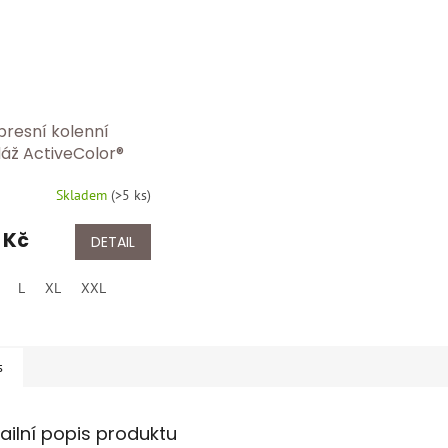
resní kolenní
áž ActiveColor®
 1440 Tělová
Skladem
(
>5 ks
)
 Kč
DETAIL
L
XL
XXL
s
ailní popis produktu