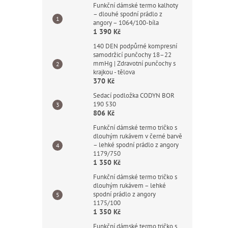
Funkční dámské termo kalhoty
– dlouhé spodní prádlo z
angory – 1064/100-bíla
1 390 Kč
140 DEN podpůrné kompresní
samodržicí punčochy 18–22
mmHg | Zdravotní punčochy s
krajkou - tělova
370 Kč
Sedací podložka CODYN BOR
190 530
806 Kč
Funkční dámské termo tričko s
dlouhým rukávem v černé barvě
– lehké spodní prádlo z angory
1179/750
1 350 Kč
Funkční dámské termo tričko s
dlouhým rukávem – lehké
spodní prádlo z angory
1175/100
1 350 Kč
Funkční dámské termo tričko s