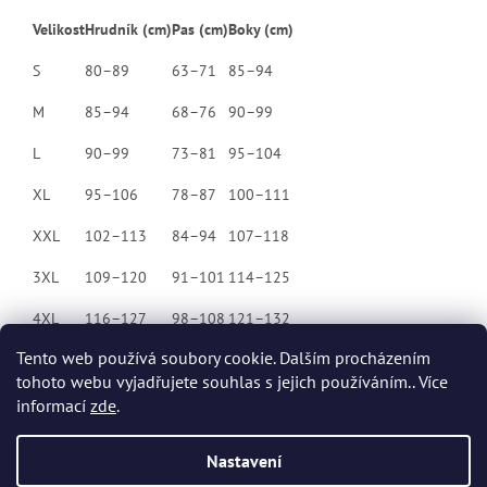
Velikost
Hrudník (cm)
Pas (cm)
Boky (cm)
S
80–89
63–71
85–94
M
85–94
68–76
90–99
L
90–99
73–81
95–104
XL
95–106
78–87
100–111
XXL
102–113
84–94
107–118
3XL
109–120
91–101
114–125
4XL
116–127
98–108
121–132
Tento web používá soubory cookie. Dalším procházením
tohoto webu vyjadřujete souhlas s jejich používáním.. Více
Z
informací
zde
.
á
p
Vytvořil Shoptet
Nastavení
a