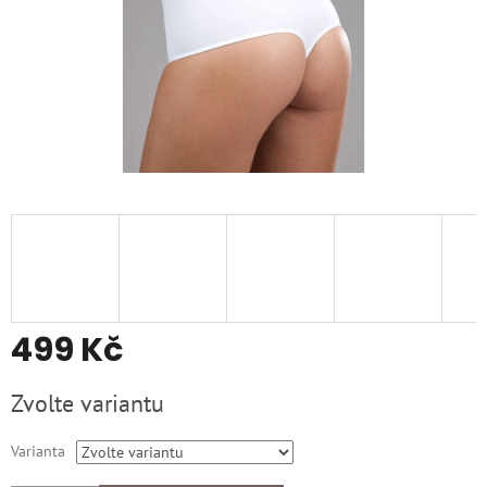
499 Kč
Měrná
Zvolte variantu
cena:
Varianta