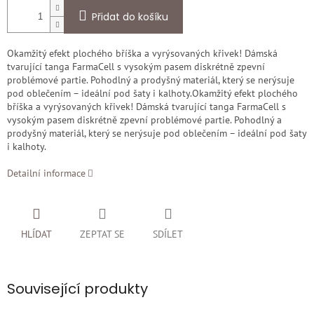
Přidat do košíku
Okamžitý efekt plochého bříška a vyrýsovaných křivek! Dámská
tvarující tanga FarmaCell s vysokým pasem diskrétně zpevní
problémové partie. Pohodlný a prodyšný materiál, který se nerýsuje
pod oblečením – ideální pod šaty i kalhoty.
Okamžitý efekt plochého
bříška a vyrýsovaných křivek! Dámská tvarující tanga FarmaCell s
vysokým pasem diskrétně zpevní problémové partie. Pohodlný a
prodyšný materiál, který se nerýsuje pod oblečením – ideální pod šaty
i kalhoty.
Detailní informace
HLÍDAT
ZEPTAT SE
SDÍLET
Související produkty