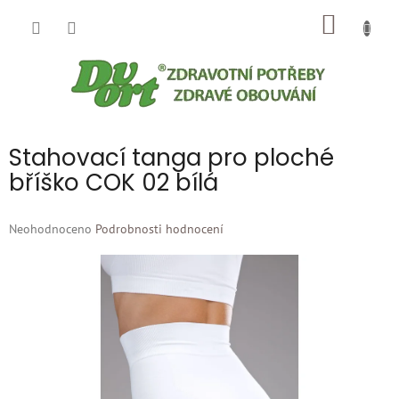
Přejít
NÁKUP
na
obsah
KOŠÍK
Stahovací tanga pro ploché
bříško COK 02 bílá
Průměrné
Neohodnoceno
Podrobnosti hodnocení
hodnocení
produktu
je
0,0
z
5
hvězdiček.