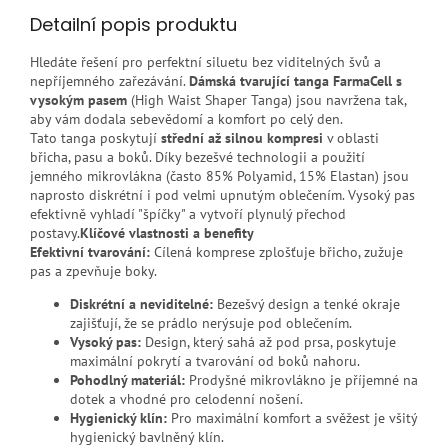
Detailní popis produktu
Hledáte řešení pro perfektní siluetu bez viditelných švů a
nepříjemného zařezávání.
Dámská tvarující tanga FarmaCell s
vysokým pasem
(High Waist Shaper Tanga) jsou navržena tak,
aby vám dodala sebevědomí a komfort po celý den.
Tato tanga poskytují
střední až silnou kompresi
v oblasti
břicha, pasu a boků. Díky bezešvé technologii a použití
jemného mikrovlákna (často 85% Polyamid, 15% Elastan) jsou
naprosto diskrétní i pod velmi upnutým oblečením. Vysoký pas
efektivně vyhladí "špíčky" a vytvoří plynulý přechod
postavy.
Klíčové vlastnosti a benefity
Efektivní tvarování:
Cílená komprese zplošťuje břicho, zužuje
pas a zpevňuje boky.
Diskrétní a neviditelné:
Bezešvý design a tenké okraje
zajišťují, že se prádlo nerýsuje pod oblečením.
Vysoký pas:
Design, který sahá až pod prsa, poskytuje
maximální pokrytí a tvarování od boků nahoru.
Pohodlný materiál:
Prodyšné mikrovlákno je příjemné na
dotek a vhodné pro celodenní nošení.
Hygienický klín:
Pro maximální komfort a svěžest je všitý
hygienický bavlněný klín.