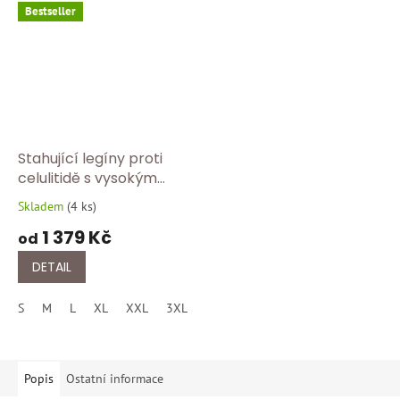
Bestseller
Stahující legíny proti
celulitidě s vysokým
pasem – modelující
Skladem
(
4 ks
)
Průměrné
efekt FC 609Y/černa
hodnocení
1 379 Kč
od
produktu
je
DETAIL
5,0
z
S
M
L
XL
XXL
3XL
4XL
5XL
5
hvězdiček.
Popis
Ostatní informace