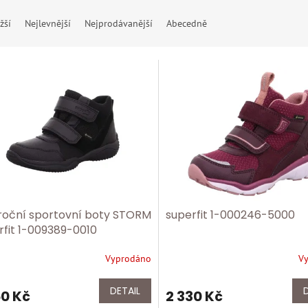
žší
Nejlevnější
Nejprodávanější
Abecedně
roční sportovní boty STORM
superfit 1-000246-5000
rfit 1-009389-0010
Vyprodáno
V
DETAIL
50 Kč
2 330 Kč