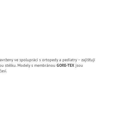
vrženy ve spolupráci s ortopedy a pediatry – zajišťují
ckou stélku. Modely s membránou
GORE-TEX
jsou
así.