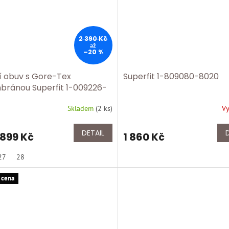
2 390 Kč
až
–20 %
í obuv s Gore-Tex
Superfit 1-809080-8020
ránou Superfit 1-009226-
Skladem
(
2 ks
)
V
DETAIL
 899 Kč
1 860 Kč
27
28
 cena