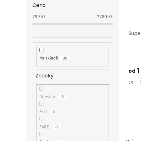
Cena
799
Kč
2780
Kč
Supe
Na skladě
26
1
od
Značky
25
Ddestep
0
Essi
0
FARE
0