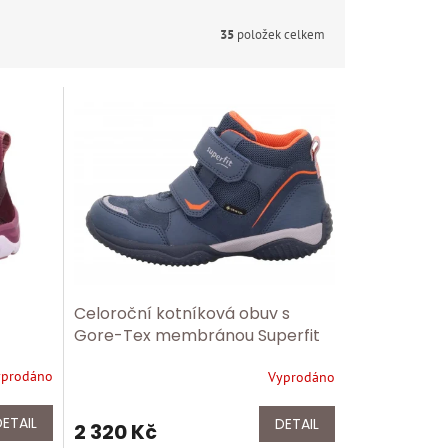
35
položek celkem
Celoroční kotníková obuv s
Gore-Tex membránou Superfit
1-009385-8030
yprodáno
Vyprodáno
DETAIL
DETAIL
2 320 Kč