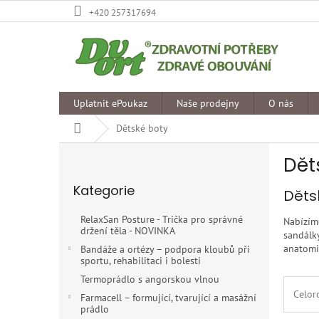
Přejít
+420 257317694
na
obsah
Uplatnit ePoukaz
Naše prodejny
O nás
Domů
Dětské boty
P
Dět
o
Přeskočit
s
Kategorie
kategorie
Děts
t
r
RelaxSan Posture - Trička pro správné
Nabízím
a
držení těla - NOVINKA
sandálk
n
anatomic
Bandáže a ortézy – podpora kloubů při
n
sportu, rehabilitaci i bolesti
í
Termoprádlo s angorskou vlnou
p
Celor
Farmacell – formující, tvarující a masážní
a
prádlo