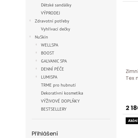
Dětské sandálky
VÝPRODEJ
Zdravotní potřeby
Vyhřívací dečky
NuSkin
WELLSPA
BOOST
GALVANIC SPA
DENNÍ PÉČE
Zimn
LUMISPA
Tex 
0060
TRME pro hubnutí
Dekorativní kosmetika
VÝŽIVOVÉ DOPLŇKY
2 18
BESTSELLERY
Akčni
Přihlášení