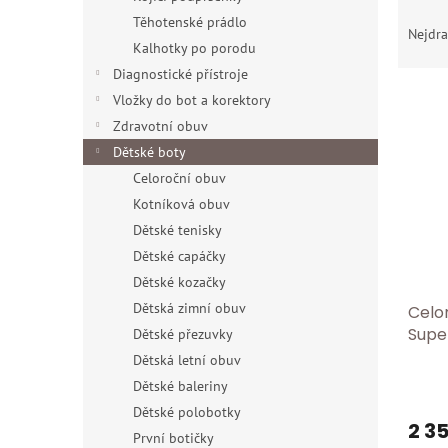
Ř
Těhotenské prádlo
a
Nejdra
Kalhotky po porodu
z
e
Diagnostické přístroje
V
n
Vložky do bot a korektory
ý
í
Zdravotní obuv
p
p
Dětské boty
i
r
Celoroční obuv
s
o
p
d
Kotníková obuv
r
u
Dětské tenisky
o
k
Dětské capáčky
d
t
Dětské kozačky
u
ů
Dětská zimní obuv
Celo
k
Supe
Dětské přezuvky
t
ů
Dětská letní obuv
Dětské baleriny
Dětské polobotky
2 3
První botičky