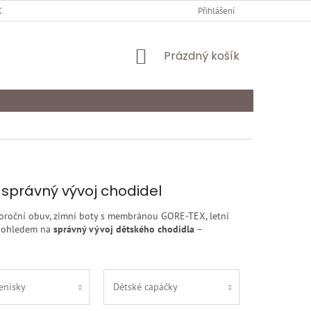
Y OCHRANY OSOBNÍCH ÚDAJŮ
KARIÉRA
Přihlášení
ODSTOUPENÍ OD SMLOU
NÁKUPNÍ
Prázdný košík
KOŠÍK
o správný vývoj chodidel
loroční obuv, zimní boty s membránou GORE-TEX, letní
s ohledem na
správný vývoj dětského chodidla
–
enisky
Dětské capáčky