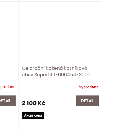
Celoroční kožená kotníková
obuv Superfit 1-006454-3000
yprodáno
Vyprodáno
DETAIL
DETAIL
2 100 Kč
Akčni cena