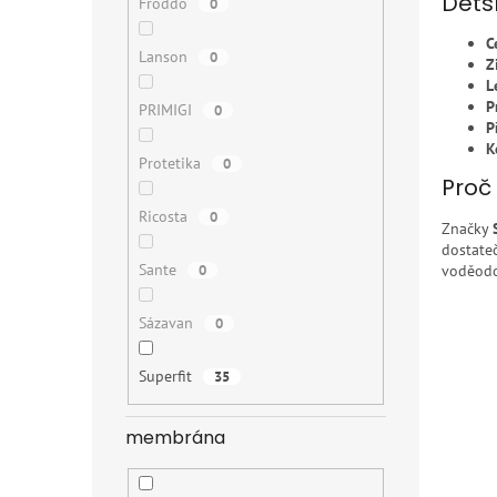
Děts
Froddo
0
C
Lanson
0
Z
L
P
PRIMIGI
0
P
K
Protetika
0
Proč 
Ricosta
0
Značky
dostate
Sante
0
voděodo
Sázavan
0
Superfit
35
membrána