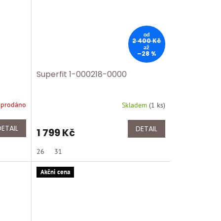
od
2 400 Kč
až
–28 %
Superfit 1-000218-0000
yprodáno
Skladem
(
1 ks
)
DETAIL
DETAIL
1 799 Kč
26
31
Akčni cena