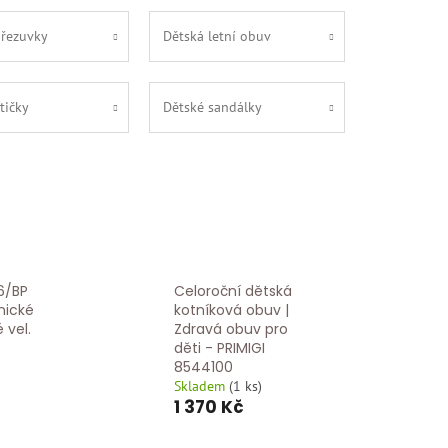
přezuvky
Dětská letní obuv
tičky
Dětské sandálky
6/BP
Celoroční dětská
nické
kotníková obuv |
 vel.
Zdravá obuv pro
děti - PRIMIGI
8544100
Skladem
(
1 ks
)
1 370 Kč