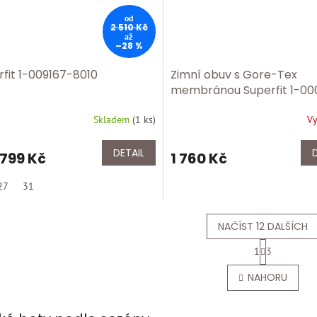
od
2 510 Kč
až
–28 %
rfit 1-009167-8010
Zimní obuv s Gore-Tex
membránou Superfit 1-0
8510
Skladem
(
1 ks
)
V
DETAIL
 799 Kč
1 760 Kč
27
31
NAČÍST 12 DALŠÍCH
S
1
3
t
O
r
v
NAHORU
á
l
n
á
k
d
o