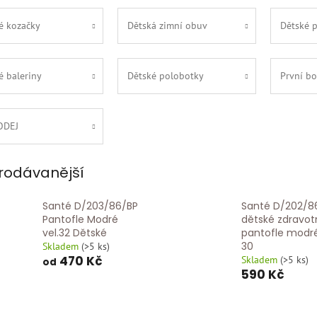
é kozačky
Dětská zimní obuv
Dětské 
é baleriny
Dětské polobotky
První bo
ODEJ
rodávanější
Santé D/203/86/BP
Santé D/202/8
Pantofle Modré
dětské zdravot
vel.32 Dětské
pantofle modré
30
Skladem
(
>5 ks
)
470 Kč
Skladem
(
>5 ks
)
od
590 Kč