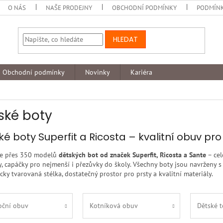
O NÁS
NAŠE PRODEJNY
OBCHODNÍ PODMÍNKY
PODMÍNK
HLEDAT
Obchodní podmínky
Novinky
Kariéra
ské boty
ké boty Superfit a Ricosta – kvalitní obuv pr
e přes 350 modelů
dětských bot od značek Superfit, Ricosta a Sante
– ce
y, capáčky pro nejmenší i přezůvky do školy. Všechny boty jsou navrženy 
ky tvarovaná stélka, dostatečný prostor pro prsty a kvalitní materiály.
oční obuv
Kotníková obuv
Dětské t