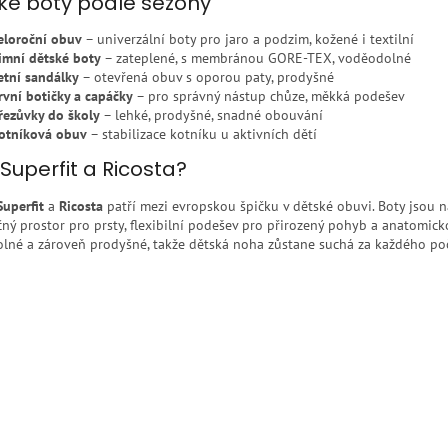
ké boty podle sezóny
a
v
c
á
eloroční obuv
– univerzální boty pro jaro a podzim, kožené i textilní
í
n
imní dětské boty
– zateplené, s membránou GORE-TEX, voděodolné
p
í
etní sandálky
– otevřená obuv s oporou paty, prodyšné
r
rvní botičky a capáčky
– pro správný nástup chůze, měkká podešev
v
řezůvky do školy
– lehké, prodyšné, snadné obouvání
k
otníková obuv
– stabilizace kotníku u aktivních dětí
y
v
Superfit a Ricosta?
ý
p
Superfit
a
Ricosta
patří mezi evropskou špičku v dětské obuvi. Boty jsou na
i
čný prostor pro prsty, flexibilní podešev pro přirozený pohyb a anatomi
s
lné a zároveň prodyšné, takže dětská noha zůstane suchá za každého poč
u