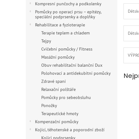
n
Kompresní punčochy a podkolenky
e
Dětsk
Pomůcky po operaci prsu – epitézy,
l
speciální podprsenky a doplňky
Rehabilitace a fyzioterapie
Terapie teplem a chladem
Dětsk
Tejpy
Cvičební pomůcky / Fitness
VÝPR
Masážní pomůcky
Obuv rehabilitační balanční Dux
Polohovací a antidekubitní pomůcky
Nejp
Zdravé spaní
Relaxační polštáře
Pomůcky pro sebeobsluhu
Ponožky
Terapeutické hmoty
Kompenzační pomůcky
Kojící, těhotenské a poporodní zboží
Kojici podprsenky