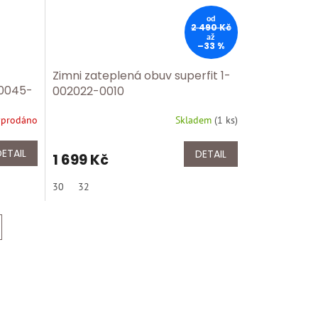
od
2 490 Kč
až
–33 %
Zimni zateplená obuv superfit 1-
00045-
002022-0010
yprodáno
Skladem
(
1 ks
)
DETAIL
DETAIL
1 699 Kč
30
32