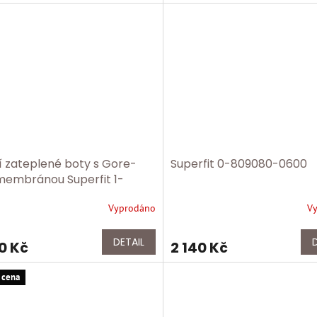
í zateplené boty s Gore-
Superfit 0-809080-0600
membránou Superfit 1-
45-8510
Vyprodáno
V
DETAIL
0 Kč
2 140 Kč
 cena