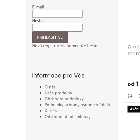
E-mail
Heslo
PŘIHLÁSIT SE
Nová registrace
Zapomenuté heslo
Zimn
memb
2500
Informace pro Vás
1
od
O nás
Naše prodejny
24
Obchodní podmínky
Podmínky ochrany osobních údajů
Akčni
Kariéra
Odstoupení od smlouvy