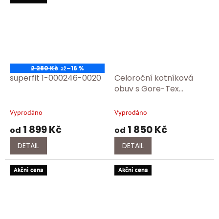
2 280 Kč
–16 %
až
superfit 1-000246-0020
Celoroční kotníková
obuv s Gore-Tex
membránou Superfit 1-
006182-8000
Vyprodáno
Vyprodáno
1 899 Kč
1 850 Kč
od
od
DETAIL
DETAIL
Akčni cena
Akčni cena