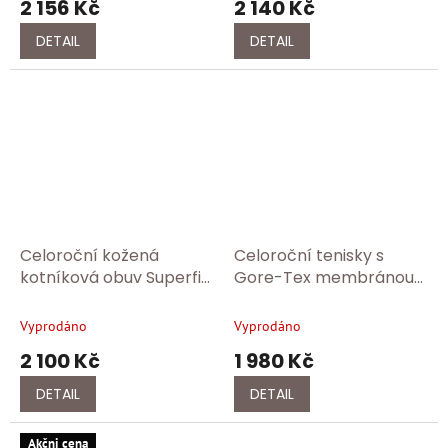
2 156 Kč
2 140 Kč
DETAIL
DETAIL
Celoroční kožená
Celoroční tenisky s
kotníková obuv Superfit
Gore-Tex membránou
1-006454-3000
Superfit 1-006197-8030
Vyprodáno
Vyprodáno
2 100 Kč
1 980 Kč
DETAIL
DETAIL
Akčni cena