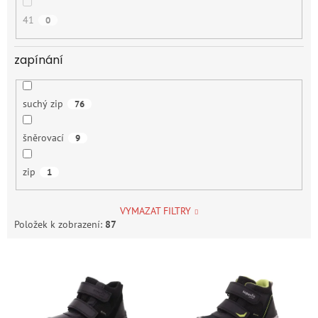
41
0
zapínání
suchý zip
76
šněrovací
9
zip
1
VYMAZAT FILTRY
Položek k zobrazení:
87
V
ý
p
i