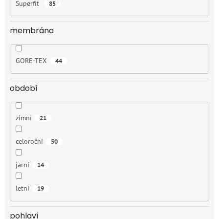
Superfit
85
membrána
GORE-TEX
44
období
zimní
21
celoroční
50
jarní
14
letní
19
pohlaví