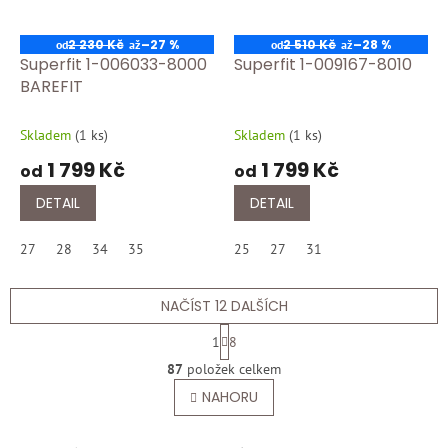
2 230 Kč
–27 %
2 510 Kč
–28 %
od
až
od
až
Superfit 1-006033-8000
Superfit 1-009167-8010
BAREFIT
Skladem
(
1 ks
)
Skladem
(
1 ks
)
1 799 Kč
1 799 Kč
od
od
DETAIL
DETAIL
27
28
34
35
25
27
31
NAČÍST 12 DALŠÍCH
S
1
8
t
O
r
87
položek celkem
v
á
l
NAHORU
n
á
k
o
d