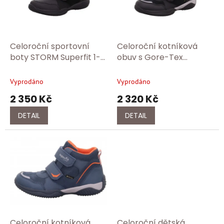
s
p
r
o
d
Celoroční sportovní
Celoroční kotníková
u
boty STORM Superfit 1-
obuv s Gore-Tex
k
009389-0010
membránou Superfit 1-
t
009385-0020
Vyprodáno
Vyprodáno
ů
2 350 Kč
2 320 Kč
DETAIL
DETAIL
Celoroční kotníková
Celoroční dětská