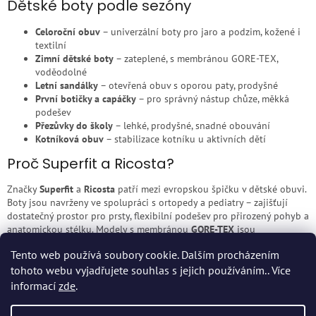
v
Dětské boty podle sezóny
a
á
c
n
í
Celoroční obuv
– univerzální boty pro jaro a podzim, kožené i
í
p
textilní
r
Zimní dětské boty
– zateplené, s membránou GORE-TEX,
v
voděodolné
k
Letní sandálky
– otevřená obuv s oporou paty, prodyšné
y
První botičky a capáčky
– pro správný nástup chůze, měkká
v
podešev
ý
Přezůvky do školy
– lehké, prodyšné, snadné obouvání
p
Kotníková obuv
– stabilizace kotníku u aktivních dětí
i
Proč Superfit a Ricosta?
s
u
Značky
Superfit
a
Ricosta
patří mezi evropskou špičku v dětské obuvi.
Boty jsou navrženy ve spolupráci s ortopedy a pediatry – zajišťují
dostatečný prostor pro prsty, flexibilní podešev pro přirozený pohyb a
anatomickou stélku. Modely s membránou
GORE-TEX
jsou
voděodolné a zároveň prodyšné, takže dětská noha zůstane suchá za
Tento web používá soubory cookie. Dalším procházením
každého počasí.
tohoto webu vyjadřujete souhlas s jejich používáním.. Více
Z
informací
zde
.
á
p
Vytvořil Shoptet