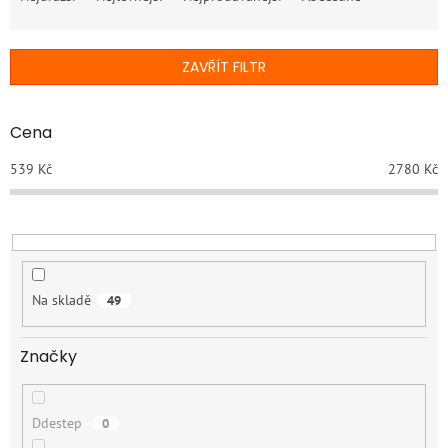
z
e
n
ZAVŘÍT FILTR
í
p
r
Cena
o
d
539
Kč
2780
Kč
u
k
t
ů
Na skladě
49
Značky
Ddestep
0