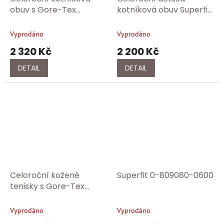
obuv s Gore-Tex
kotníková obuv Superfit
membránou Superfit 1-
05-09386-00
009385-8030
Vyprodáno
Vyprodáno
2 320 Kč
2 200 Kč
DETAIL
DETAIL
Celoroční kožené
Superfit 0-809080-0600
tenisky s Gore-Tex
membránou Superfit 1-
000236-0000
Vyprodáno
Vyprodáno