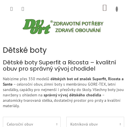
Přejít
NÁKUP
na
obsah
KOŠÍK
Dětské boty
Dětské boty Superfit a Ricosta – kvalitní
obuv pro správný vývoj chodidel
Nabízíme přes 350 modelů
dětských bot od značek Superfit, Ricosta a
Sante
– celoroční obuv, zimní boty s membránou GORE-TEX, letní
sandálky, capáčky pro nejmenší i přezůvky do školy. Všechny boty jsou
navrženy s ohledem na
správný vývoj dětského chodidla
–
anatomicky tvarovaná stélka, dostatečný prostor pro prsty a kvalitní
materiály.
Celoroční obuv
Kotníková obuv