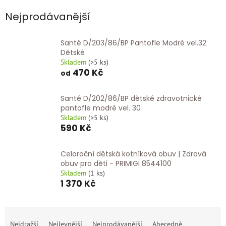
Nejprodávanější
Santé D/203/86/BP Pantofle Modré vel.32
Dětské
Skladem
(
>5 ks
)
470 Kč
od
Santé D/202/86/BP dětské zdravotnické
pantofle modré vel. 30
Skladem
(
>5 ks
)
590 Kč
Celoroční dětská kotníková obuv | Zdravá
obuv pro děti - PRIMIGI 8544100
Skladem
(
1 ks
)
1 370 Kč
Ř
a
Nejdražší
Nejlevnější
Nejprodávanější
Abecedně