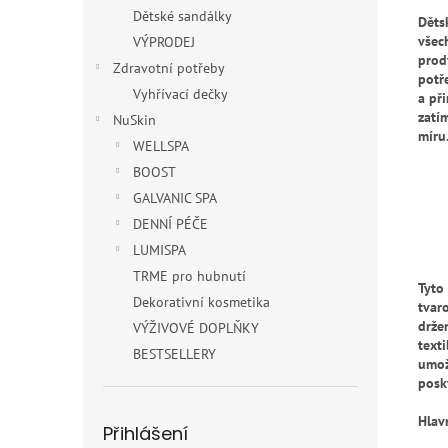
Dětské sandálky
Děts
všec
VÝPRODEJ
prod
Zdravotní potřeby
potř
Vyhřívací dečky
a př
zatí
NuSkin
míru.
WELLSPA
BOOST
GALVANIC SPA
DENNÍ PÉČE
LUMISPA
TRME pro hubnutí
Tyto
Dekorativní kosmetika
tvar
drže
VÝŽIVOVÉ DOPLŇKY
texti
BESTSELLERY
umož
posk
Hlav
Přihlášení