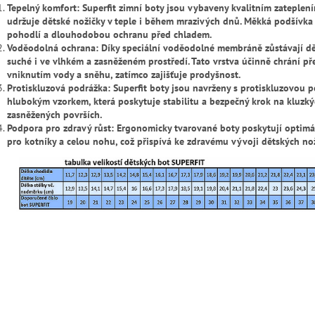
Tepelný komfort: Superfit zimní boty jsou vybaveny kvalitním zateplení
udržuje dětské nožičky v teple i během mrazivých dnů. Měkká podšívka
pohodlí a dlouhodobou ochranu před chladem.
Voděodolná ochrana: Díky speciální voděodolné membráně zůstávají d
suché i ve vlhkém a zasněženém prostředí. Tato vrstva účinně chrání př
vniknutím vody a sněhu, zatímco zajišťuje prodyšnost.
Protiskluzová podrážka: Superfit boty jsou navrženy s protiskluzovou 
hlubokým vzorkem, která poskytuje stabilitu a bezpečný krok na kluzký
zasněžených površích.
Podpora pro zdravý růst: Ergonomicky tvarované boty poskytují optimá
pro kotníky a celou nohu, což přispívá ke zdravému vývoji dětských nož