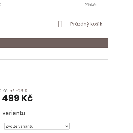
Y OCHRANY OSOBNÍCH ÚDAJŮ
KARIÉRA
Přihlášení
ODSTOUPENÍ OD SMLOU
NÁKUPNÍ
Prázdný košík
KOŠÍK
0 Kč
až –28 %
1 499 Kč
 variantu