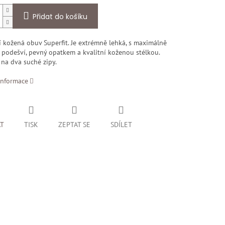
Přidat do košíku
 kožená obuv Superfit. Je extrémně lehká, s maximálně
podešví, pevný opatkem a kvalitní koženou stélkou.
na dva suché zipy.
informace
AT
TISK
ZEPTAT SE
SDÍLET