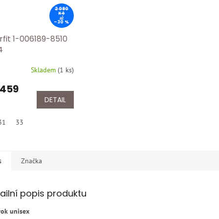
2 090
Kč
až
–30 %
rfit 1-006189-8510
4
Skladem
(
1 ks
)
 459
DETAIL
31
33
s
Značka
ailní popis produktu
rok unisex