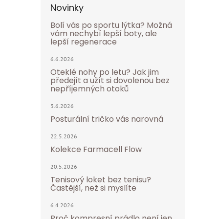
Novinky
Bolí vás po sportu lýtka? Možná
vám nechybí lepší boty, ale
lepší regenerace
6.6.2026
Oteklé nohy po letu? Jak jim
předejít a užít si dovolenou bez
nepříjemných otoků
3.6.2026
Posturální tričko vás narovná
22.5.2026
Kolekce Farmacell Flow
20.5.2026
Tenisový loket bez tenisu?
Častější, než si myslíte
6.4.2026
Proč kompresní prádlo není jen