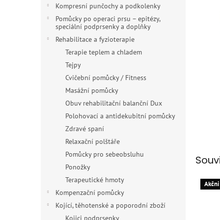
n
Kompresní punčochy a podkolenky
e
Pomůcky po operaci prsu – epitézy,
l
speciální podprsenky a doplňky
Rehabilitace a fyzioterapie
Terapie teplem a chladem
Tejpy
Cvičební pomůcky / Fitness
Masážní pomůcky
Obuv rehabilitační balanční Dux
Polohovací a antidekubitní pomůcky
Zdravé spaní
Relaxační polštáře
Pomůcky pro sebeobsluhu
Souv
Ponožky
Terapeutické hmoty
Akčni
Kompenzační pomůcky
Kojící, těhotenské a poporodní zboží
Kojici podprsenky