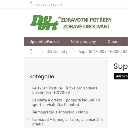
Přejít
+420 257317694
na
obsah
Uplatnit ePoukaz
Naše prodejny
O nás
Domů
Dětské boty
Superfit 1-000544-8000 BA
P
Sup
o
Přeskočit
s
Kategorie
kategorie
Akčni c
t
r
RelaxSan Posture - Trička pro správné
a
držení těla - NOVINKA
n
Bandáže a ortézy – podpora kloubů při
n
sportu, rehabilitaci i bolesti
í
Termoprádlo s angorskou vlnou
p
Farmacell – formující, tvarující a masážní
a
prádlo