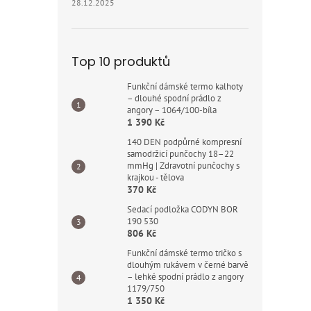
28.12.2025
Top 10 produktů
Funkční dámské termo kalhoty
– dlouhé spodní prádlo z
angory – 1064/100-bíla
1 390 Kč
140 DEN podpůrné kompresní
samodržicí punčochy 18–22
mmHg | Zdravotní punčochy s
krajkou - tělova
370 Kč
Sedací podložka CODYN BOR
190 530
806 Kč
Funkční dámské termo tričko s
dlouhým rukávem v černé barvě
– lehké spodní prádlo z angory
1179/750
1 350 Kč