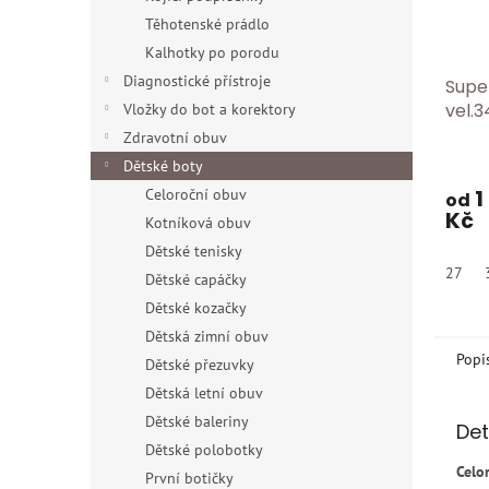
Těhotenské prádlo
Kalhotky po porodu
Diagnostické přístroje
Supe
vel.3
Vložky do bot a korektory
Zdravotní obuv
Dětské boty
1
Celoroční obuv
od
Kč
Kotníková obuv
Dětské tenisky
27
Dětské capáčky
Dětské kozačky
Dětská zimní obuv
Popi
Dětské přezuvky
Dětská letní obuv
Dětské baleriny
Det
Dětské polobotky
Celo
První botičky