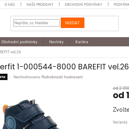
O NÁS
NAŠE PRODEJNY
OBCHODNÍ PODMÍNKY
PODMÍNK
HLEDAT
Obchodní podmínky
Novinky
Kariéra
REFIT vel.26
erfit 1-000544-8000 BAREFIT vel.26
Průměrné
Neohodnoceno
Podrobnosti hodnocení
ena
hodnocení
produktu
od 2 09
od
je
0,0
z
Měrná
Zvolte
5
cena:
hvězdiček.
Varianta