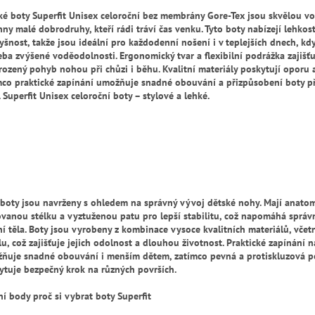
ké boty Superfit Unisex celoroční bez membrány Gore-Tex jsou skvělou v
hny malé dobrodruhy, kteří rádi tráví čas venku. Tyto boty nabízejí lehkost
yšnost, takže jsou ideální pro každodenní nošení i v teplejších dnech, kd
eba zvýšené voděodolnosti. Ergonomický tvar a flexibilní podrážka zajišťu
irozený pohyb nohou při chůzi i běhu. Kvalitní materiály poskytují oporu a
mco praktické zapínání umožňuje snadné obouvání a přizpůsobení boty p
 Superfit Unisex celoroční boty – stylové a lehké.
 boty jsou navrženy s ohledem na správný vývoj dětské nohy. Mají anato
ovanou stélku a vyztuženou patu pro lepší stabilitu, což napomáhá sprá
ní těla. Boty jsou vyrobeny z kombinace vysoce kvalitních materiálů, včet
lu, což zajišťuje jejich odolnost a dlouhou životnost. Praktické zapínání n
ňuje snadné obouvání i menším dětem, zatímco pevná a protiskluzová p
ytuje bezpečný krok na různých površích.
ní body proč si vybrat boty Superfit