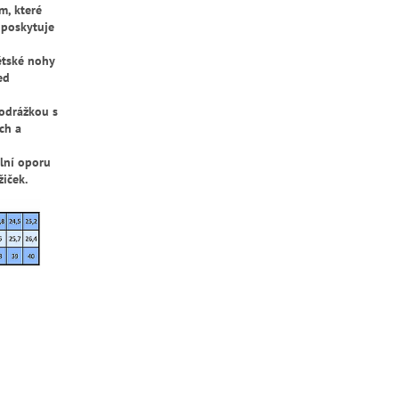
m, které
 poskytuje
ětské nohy
ed
podrážkou s
ch a
lní oporu
iček.