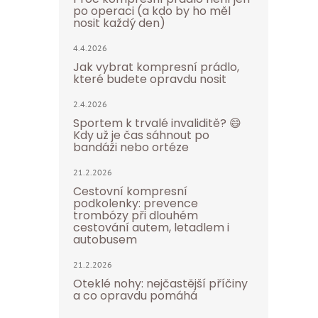
po operaci (a kdo by ho měl
nosit každý den)
4.4.2026
Jak vybrat kompresní prádlo,
které budete opravdu nosit
2.4.2026
Sportem k trvalé invaliditě? 😄
Kdy už je čas sáhnout po
bandáži nebo ortéze
21.2.2026
Cestovní kompresní
podkolenky: prevence
trombózy při dlouhém
cestování autem, letadlem i
autobusem
21.2.2026
Oteklé nohy: nejčastější příčiny
a co opravdu pomáhá