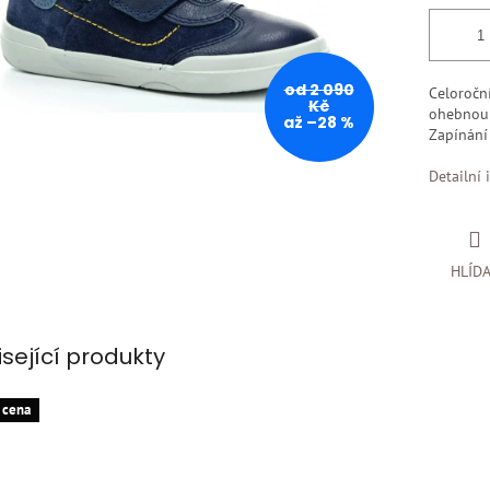
od 2 090
Celoroční
Kč
ohebnou 
až –28 %
Zapínání 
Detailní 
HLÍD
isející produkty
 cena