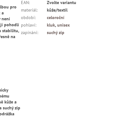
EAN
:
Zvolte variantu
olbou pro
materiál
:
kůže/textil
 a
období
:
celoroční
y není
jí pohodlí
pohlaví
:
kluk
,
unisex
 stabilitu,
zapínání
:
suchý zip
řesně na
micky
vnému
ně kůže a
a suchý zip
odrážka