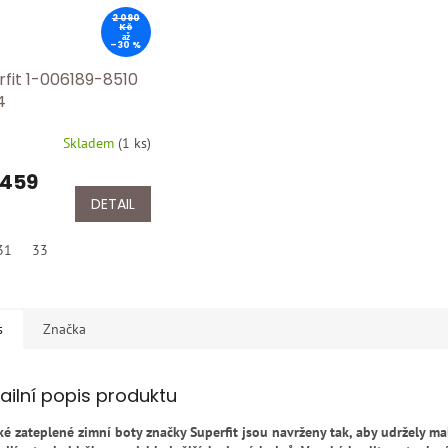
2 090
Kč
až
–30 %
rfit 1-006189-8510
4
Skladem
(
1 ks
)
 459
DETAIL
31
33
s
Značka
ailní popis produktu
ké zateplené zimní boty značky Superfit jsou navrženy tak, aby udržely ma