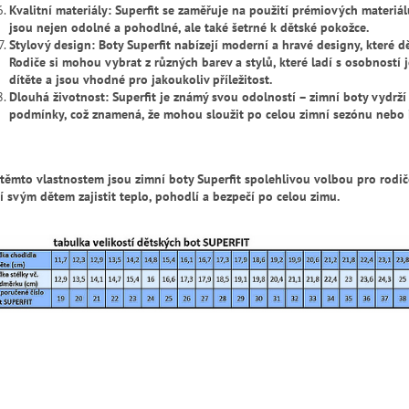
Kvalitní materiály: Superfit se zaměřuje na použití prémiových materiál
jsou nejen odolné a pohodlné, ale také šetrné k dětské pokožce.
Stylový design: Boty Superfit nabízejí moderní a hravé designy, které dět
Rodiče si mohou vybrat z různých barev a stylů, které ladí s osobností j
dítěte a jsou vhodné pro jakoukoliv příležitost.
Dlouhá životnost: Superfit je známý svou odolností – zimní boty vydrží
podmínky, což znamená, že mohou sloužit po celou zimní sezónu nebo i
 těmto vlastnostem jsou zimní boty Superfit spolehlivou volbou pro rodiče
jí svým dětem zajistit teplo, pohodlí a bezpečí po celou zimu.