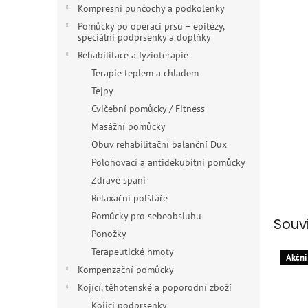
n
Kompresní punčochy a podkolenky
e
Pomůcky po operaci prsu – epitézy,
l
speciální podprsenky a doplňky
Rehabilitace a fyzioterapie
Terapie teplem a chladem
Tejpy
Cvičební pomůcky / Fitness
Masážní pomůcky
Obuv rehabilitační balanční Dux
Polohovací a antidekubitní pomůcky
Zdravé spaní
Relaxační polštáře
Pomůcky pro sebeobsluhu
Souv
Ponožky
Terapeutické hmoty
Akčni
Kompenzační pomůcky
Kojící, těhotenské a poporodní zboží
Kojici podprsenky