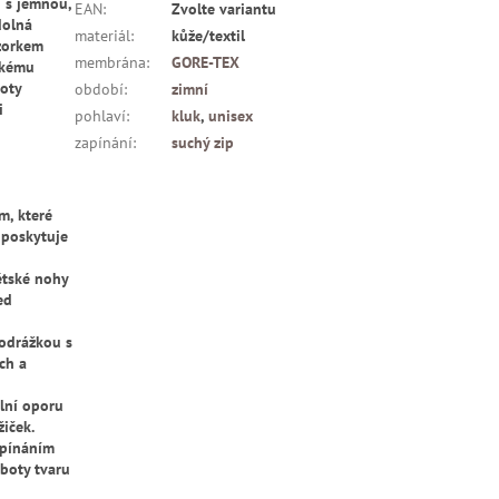
í s jemnou,
EAN
:
Zvolte variantu
dolná
materiál
:
kůže/textil
zorkem
membrána
:
GORE-TEX
ckému
oty
období
:
zimní
i
pohlaví
:
kluk
,
unisex
zapínání
:
suchý zip
m, které
 poskytuje
ětské nohy
ed
podrážkou s
ch a
lní oporu
iček.
apínáním
boty tvaru