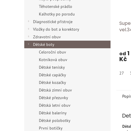
Těhotenské prádlo
Kalhotky po porodu
Diagnostické přístroje
Supe
vel.3
Vložky do bot a korektory
Zdravotní obuv
Dětské boty
1
Celoroční obuv
od
Kč
Kotníková obuv
Dětské tenisky
27
Dětské capáčky
Dětské kozačky
Dětská zimní obuv
Popi
Dětské přezuvky
Dětská letní obuv
Dětské baleriny
Det
Dětské polobotky
Děts
První botičky