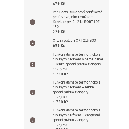
679 Kč
PediSoft® silikonový oddělovač
prstů s dvojitým kroužkem |
Korektor prstů | 2 ks BORT 107
150
229 Kč
Ortéza palce BORT 215 300
699 Kč
Funkční dámské termo tričko s
dlouhým rukávem v černé barvě
– lehké spodní prádlo z angory
1179/750
1 350 Kč
Funkční dámské termo tričko s
dlouhým rukávem – lehké
spodní prádlo z angory
1175/100
1 350 Kč
Funkční dámské termo tričko s
dlouhým rukávem – elegantní
spodní prádlo z angory
1175/750