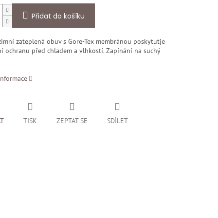
Přidat do košíku
 zimní zateplená obuv s Gore-Tex membránou poskytutje
í ochranu před chladem a vlhkostí. Zapínání na suchý
informace
AT
TISK
ZEPTAT SE
SDÍLET