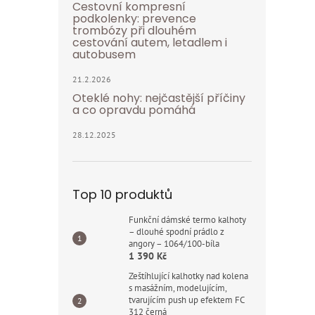
Cestovní kompresní
podkolenky: prevence
trombózy při dlouhém
cestování autem, letadlem i
autobusem
21.2.2026
Oteklé nohy: nejčastější příčiny
a co opravdu pomáhá
28.12.2025
Top 10 produktů
Funkční dámské termo kalhoty
– dlouhé spodní prádlo z
angory – 1064/100-bíla
1 390 Kč
Zeštíhlující kalhotky nad kolena
s masážním, modelujícím,
tvarujícím push up efektem FC
312 černá