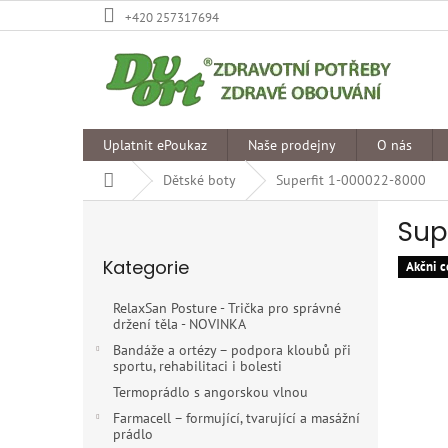
Přejít
+420 257317694
na
obsah
Uplatnit ePoukaz
Naše prodejny
O nás
Domů
Dětské boty
Superfit 1-000022-8000
P
Sup
o
Přeskočit
s
Kategorie
kategorie
Akčni c
t
r
RelaxSan Posture - Trička pro správné
a
držení těla - NOVINKA
n
Bandáže a ortézy – podpora kloubů při
n
sportu, rehabilitaci i bolesti
í
Termoprádlo s angorskou vlnou
p
Farmacell – formující, tvarující a masážní
a
prádlo