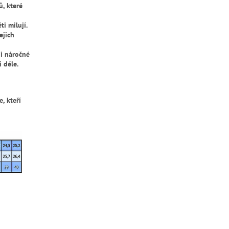
ů, které
i milují.
ejich
 i náročné
 déle.
, kteří