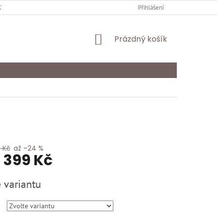
Y OCHRANY OSOBNÍCH ÚDAJŮ
KARIÉRA
Přihlášení
ODSTOUPENÍ OD SMLOU
NÁKUPNÍ
Prázdný košík
KOŠÍK
 Kč
až –24 %
1 399 Kč
 variantu