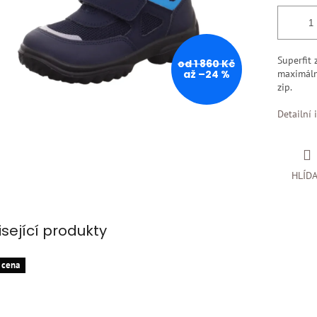
Superfit
od 1 860 Kč
až –24 %
maximáln
zip.
Detailní 
HLÍD
isející produkty
 cena