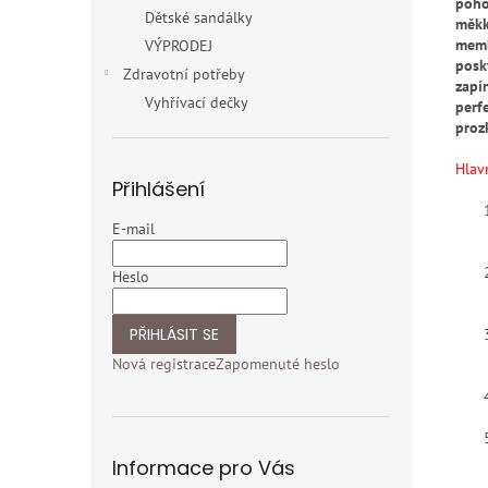
poho
Dětské sandálky
měkk
memb
VÝPRODEJ
posk
Zdravotní potřeby
zapí
Vyhřívací dečky
perf
proz
Hlav
Přihlášení
E-mail
Heslo
PŘIHLÁSIT SE
Nová registrace
Zapomenuté heslo
Informace pro Vás