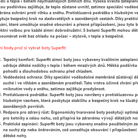
dlí a teple i během nejchladnějších zimních dnů. Vysoká kvalita zateplen
ou podšívkou zajišťuje, že teplo zůstane uvnitř, zatímco speciální voděo
rána ochrání proti vlhku a sněhu. Protiskluzová podrážka s hlubokým v
ytuje bezpečný krok na zledovatělých a zasněžených cestách. Díky prakti
nání, které umožňuje snadné obouvání a přesné přizpůsobení, jsou tyto b
ektní volbou pro každé zimní dobrodružství. S botami Superfit mohou dět
koumávat svět bez ohledu na počasí – stylově, v teple a bezpečně.
ní body proč si vybrat boty Superfit
Tepelný komfort: Superfit zimní boty jsou vybaveny kvalitním zateplení
udržuje dětské nožičky v teple i během mrazivých dnů. Měkká podšívka
pohodlí a dlouhodobou ochranu před chladem.
Voděodolná ochrana: Díky speciální voděodolné membráně zůstávají d
suché i ve vlhkém a zasněženém prostředí. Tato vrstva účinně chrání př
vniknutím vody a sněhu, zatímco zajišťuje prodyšnost.
Protiskluzová podrážka: Superfit boty jsou navrženy s protiskluzovou 
hlubokým vzorkem, která poskytuje stabilitu a bezpečný krok na kluzký
zasněžených površích.
Podpora pro zdravý růst: Ergonomicky tvarované boty poskytují optimá
pro kotníky a celou nohu, což přispívá ke zdravému vývoji dětských nož
Praktické zapínání: Superfit boty jsou vybaveny snadno použitelným z
na suchý zip nebo šněrováním, což usnadňuje obouvání i přizpůsobení 
dětské nohy.