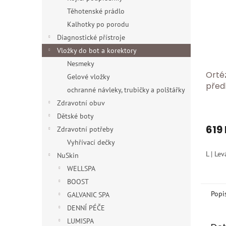
Těhotenské prádlo
Kalhotky po porodu
Diagnostické přístroje
Vložky do bot a korektory
Nesmeky
Orté
Gelové vložky
předl
ochranné návleky, trubičky a polštářky
dlah
Zdravotní obuv
Dětské boty
619
Zdravotní potřeby
Vyhřívací dečky
L | Lev
NuSkin
WELLSPA
BOOST
Popi
GALVANIC SPA
DENNÍ PÉČE
LUMISPA