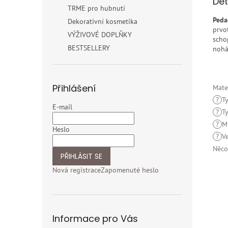
Det
TRME pro hubnutí
Peda
Dekorativní kosmetika
prvo
VÝŽIVOVÉ DOPLŇKY
scho
BESTSELLERY
nohá
Přihlášení
Mate
?
T
E-mail
?
T
?
M
Heslo
?
V
Něco
PŘIHLÁSIT SE
Nová registrace
Zapomenuté heslo
Informace pro Vás