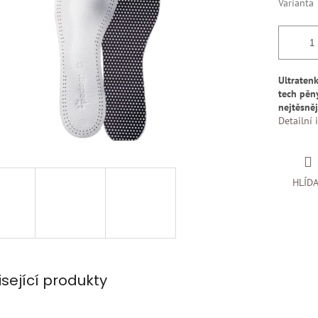
Varianta
Ultraten
tech pěny
nejtěsněj
Detailní 
HLÍD
isející produkty