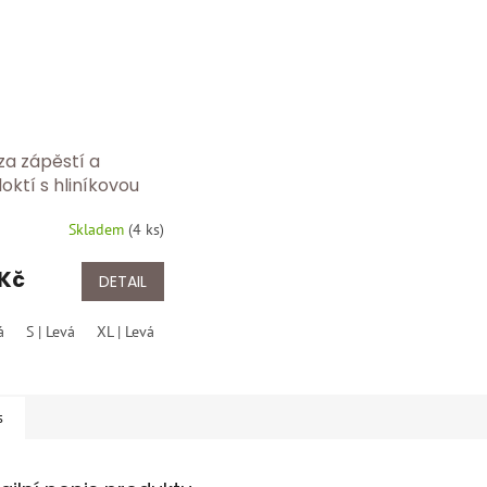
za zápěstí a
oktí s hliníkovou
ou BORT 103 360
Skladem
(
4 ks
)
 Kč
DETAIL
á
S | Levá
XL | Levá
S | Pravá
M | Pravá
L | Pravá
XL | Pravá
s