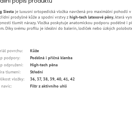
ailní popis produktu
g Siesta
je luxusní ortopedická vložka navržená pro maximální pohodlí v o
třídní prodyšné kůže a spodní vrstvy z
high-tech latexové pěny
, která vy
pnosti tlumit nárazy. Vložka poskytuje anatomickou podporu podélné i p
m. Díky svému profilu je ideální do balerín, lodiček nebo úzkých polobotek
riál povrchu
:
Kůže
yp podpory
:
Podélná i příčná klenba
yp odpružení
:
High-tech pěna
íra tlumení
:
Střední
elikost vložky
:
36, 37, 38, 39, 40, 41, 42
 navíc
:
Filtr z aktivního uhlí