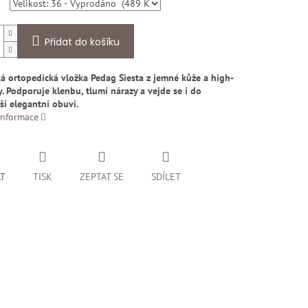
Přidat do košíku
ká ortopedická vložka Pedag Siesta z jemné kůže a high-
. Podporuje klenbu, tlumí nárazy a vejde se i do
ší elegantní obuvi.
informace
AT
TISK
ZEPTAT SE
SDÍLET