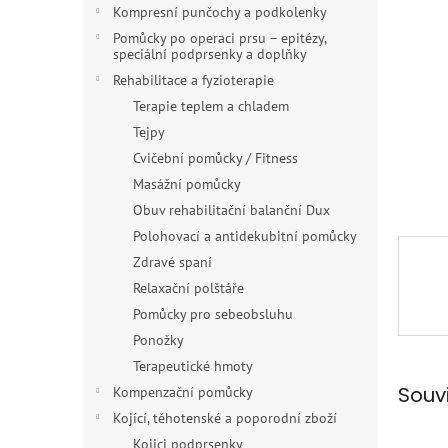
n
Kompresní punčochy a podkolenky
e
Pomůcky po operaci prsu – epitézy,
l
speciální podprsenky a doplňky
Rehabilitace a fyzioterapie
Terapie teplem a chladem
Tejpy
Cvičební pomůcky / Fitness
Masážní pomůcky
Obuv rehabilitační balanční Dux
Polohovací a antidekubitní pomůcky
Zdravé spaní
Relaxační polštáře
Pomůcky pro sebeobsluhu
Ponožky
Terapeutické hmoty
Souv
Kompenzační pomůcky
Kojící, těhotenské a poporodní zboží
Kojici podprsenky