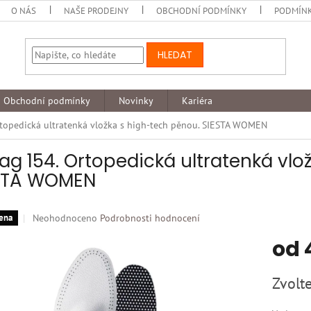
O NÁS
NAŠE PRODEJNY
OBCHODNÍ PODMÍNKY
PODMÍNK
HLEDAT
Obchodní podmínky
Novinky
Kariéra
topedická ultratenká vložka s high-tech pěnou. SIESTA WOMEN
ag 154. Ortopedická ultratenká vlo
STA WOMEN
Průměrné
Neohodnoceno
Podrobnosti hodnocení
ena
hodnocení
od
produktu
je
0,0
Měrná
Zvolte
z
cena:
5
hvězdiček.