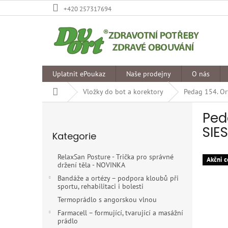
Přejít
+420 257317694
na
obsah
Uplatnit ePoukaz
Naše prodejny
O nás
Domů
Vložky do bot a korektory
Pedag 154. Or
P
Ped
o
Přeskočit
s
SIE
Kategorie
kategorie
t
r
RelaxSan Posture - Trička pro správné
Akčni c
a
držení těla - NOVINKA
n
Bandáže a ortézy – podpora kloubů při
n
sportu, rehabilitaci i bolesti
í
Termoprádlo s angorskou vlnou
p
Farmacell – formující, tvarující a masážní
a
prádlo