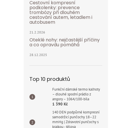
Cestovní kompresní
podkolenky: prevence
trombózy při dlouhém
cestování autem, letadlem i
autobusem
21.2.2026
Oteklé nohy: nejčastější příčiny
a co opravdu pomáhá
28.12.2025
Top 10 produktů
Funkční dámské termo kalhoty
– dlouhé spodní prádlo z
angory – 1064/100-bíla
1 390 Kč
140 DEN podpůrné kompresní
samodržicí punčochy 18–22
mmHg | Zdravotní punčochy s
krajkou - tělova