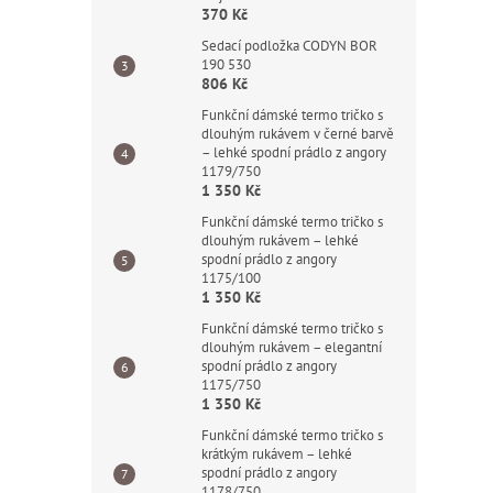
370 Kč
Sedací podložka CODYN BOR
190 530
806 Kč
Funkční dámské termo tričko s
dlouhým rukávem v černé barvě
– lehké spodní prádlo z angory
1179/750
1 350 Kč
Funkční dámské termo tričko s
dlouhým rukávem – lehké
spodní prádlo z angory
1175/100
1 350 Kč
Funkční dámské termo tričko s
dlouhým rukávem – elegantní
spodní prádlo z angory
1175/750
1 350 Kč
Funkční dámské termo tričko s
krátkým rukávem – lehké
spodní prádlo z angory
1178/750