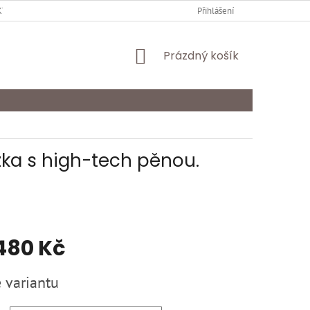
Y OCHRANY OSOBNÍCH ÚDAJŮ
KARIÉRA
Přihlášení
ODSTOUPENÍ OD SMLOU
NÁKUPNÍ
Prázdný košík
KOŠÍK
žka s high-tech pěnou.
480 Kč
 variantu