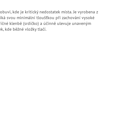
buvi, kde je kritický nedostatek místa. Je vyrobena z
niká svou minimální tloušťkou při zachování vysoké
říčné klenbě (srdíčko) a účinně ulevuje unaveným
, kde běžné vložky tlačí.