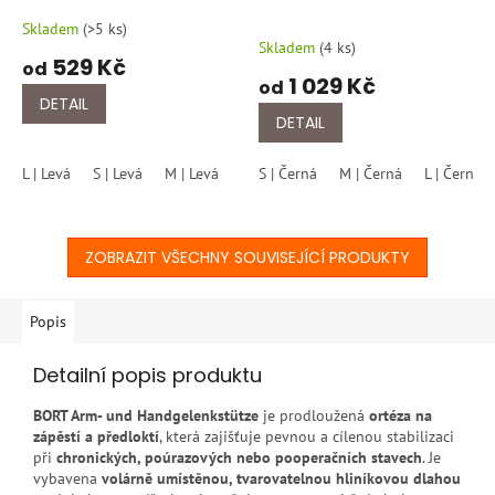
103 300
112 650
Skladem
(
>5 ks
)
Průměrné
Skladem
(
4 ks
)
hodnocení
529 Kč
od
produktu
1 029 Kč
od
je
DETAIL
5,0
DETAIL
z
5
L | Levá
S | Levá
M | Levá
XL | Levá
S | Černá
S | Pravá
M | Černá
M | Pravá
L | Černá
L
hvězdiček.
ZOBRAZIT VŠECHNY SOUVISEJÍCÍ PRODUKTY
Popis
Detailní popis produktu
BORT Arm- und Handgelenkstütze
je prodloužená
ortéza na
zápěstí a předloktí
, která zajišťuje pevnou a cílenou stabilizaci
při
chronických, poúrazových nebo pooperačních stavech
. Je
vybavena
volárně umístěnou, tvarovatelnou hliníkovou dlahou