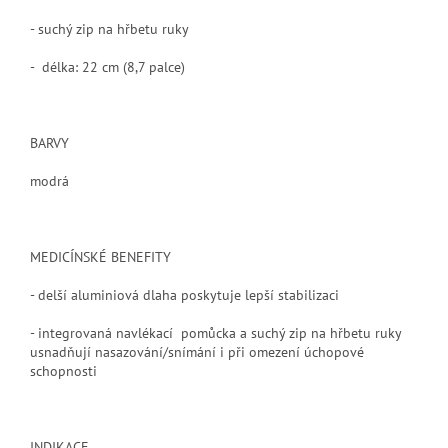
- suchý zip na hřbetu ruky
- délka: 22 cm (8,7 palce)
BARVY
modrá
MEDICÍNSKÉ BENEFITY
- delší aluminiová dlaha poskytuje lepší stabilizaci
- integrovaná navlékací pomůcka a suchý zip na hřbetu ruky
usnadňují nasazování/snímání i při omezení úchopové
schopnosti
INDIKACE