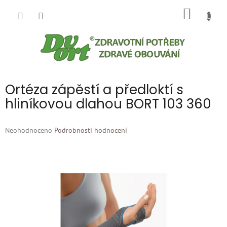
Přejít
NÁKUP
na
obsah
KOŠÍK
Ortéza zápěstí a předloktí s
hliníkovou dlahou BORT 103 360
Průměrné
Neohodnoceno
Podrobnosti hodnocení
hodnocení
produktu
je
0,0
z
5
hvězdiček.