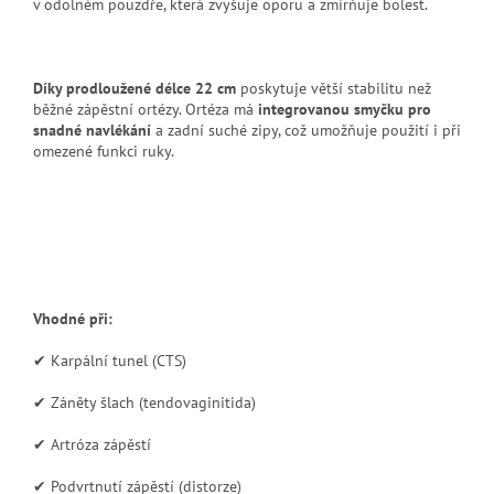
v odolném pouzdře, která zvyšuje oporu a zmírňuje bolest.
Díky prodloužené délce 22 cm
poskytuje větší stabilitu než
běžné zápěstní ortézy. Ortéza má
integrovanou smyčku pro
snadné navlékání
a zadní suché zipy, což umožňuje použití i při
omezené funkci ruky.
Vhodné při:
✔ Karpální tunel (CTS)
✔ Záněty šlach (tendovaginitida)
✔ Artróza zápěstí
✔ Podvrtnutí zápěstí (distorze)