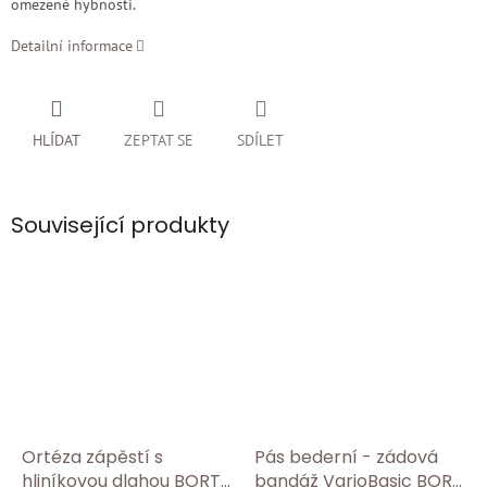
omezené hybnosti.
Detailní informace
HLÍDAT
ZEPTAT SE
SDÍLET
Související produkty
Ortéza zápěstí s
Pás bederní - zádová
hliníkovou dlahou BORT
bandáž VarioBasic BORT