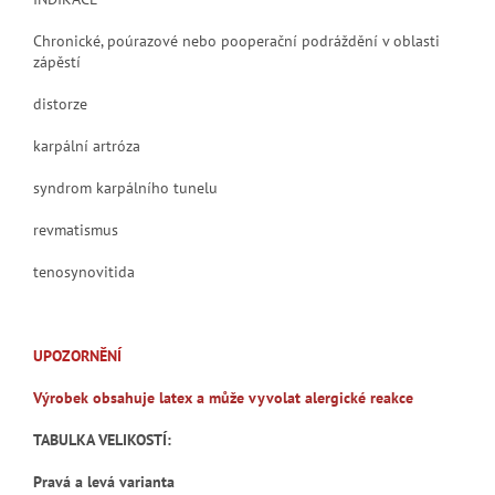
Chronické, poúrazové nebo pooperační podráždění v oblasti
zápěstí
distorze
karpální artróza
syndrom karpálního tunelu
revmatismus
tenosynovitida
UPOZORNĚNÍ
Výrobek obsahuje latex a může vyvolat alergické reakce
TABULKA VELIKOSTÍ:
Pravá a levá varianta