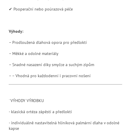
✔ Pooperační nebo poúrazová péče
Výhody:
– Prodloužená dlahová opora pro předloktí
– Měkké a odolné materiály
– Snadné nasazení díky smyčce a suchým zipům
– – Vhodná pro každodenní i pracovní nošení
¨VÝHODY VÝROBKU
- klasická ortéza zápěstí a předloktí
- individuálně nastavitelná hliníková palmární dlaha v odolné
kapse