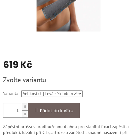
619 Kč
Měrná
Zvolte variantu
cena:
Varianta
Přidat do košíku
Zápěstní ortéza s prodlouženou dlahou pro stabilní fixaci zápěstí a
předloktí. Ideální při CTS, artróze a zánětech. Snadné nasazení i při