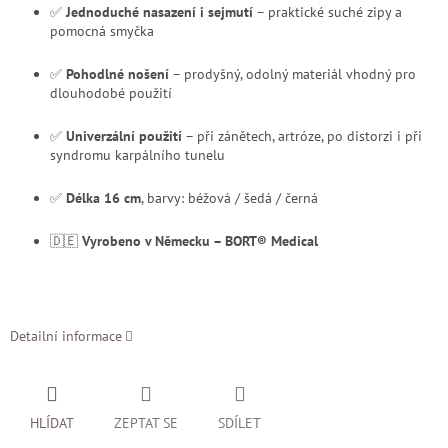
✅
Jednoduché nasazení i sejmutí
– praktické suché zipy a
pomocná smyčka
✅
Pohodlné nošení
– prodyšný, odolný materiál vhodný pro
dlouhodobé použití
✅
Univerzální použití
– při zánětech, artróze, po distorzi i při
syndromu karpálního tunelu
✅
Délka 16 cm
, barvy: béžová / šedá / černá
🇩🇪
Vyrobeno v Německu – BORT® Medical
Detailní informace
HLÍDAT
ZEPTAT SE
SDÍLET