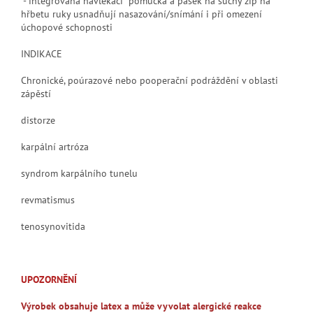
- integrovaná navlékací pomůcka a pásek na suchý zip na
hřbetu ruky usnadňují nasazování/snímání i při omezení
úchopové schopnosti
INDIKACE
Chronické, poúrazové nebo pooperační podráždění v oblasti
zápěstí
distorze
karpální artróza
syndrom karpálního tunelu
revmatismus
tenosynovitida
UPOZORNĚNÍ
Výrobek obsahuje latex a může vyvolat alergické reakce