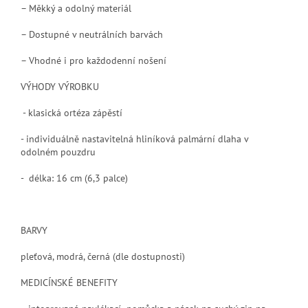
– Měkký a odolný materiál
– Dostupné v neutrálních barvách
– Vhodné i pro každodenní nošení
VÝHODY VÝROBKU
- klasická ortéza zápěstí
- individuálně nastavitelná hliníková palmární dlaha v
odolném pouzdru
- délka: 16 cm (6,3 palce)
BARVY
pleťová, modrá, černá
(dle dostupnosti)
MEDICÍNSKÉ BENEFITY