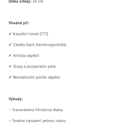
Délka ortézy:
16 cm
Vhodné při:
✔ Karpální tunel (CTS)
✔ Záněty šlach (tendovaginitida)
✔ Artróza zápěstí
✔ Úrazy a pooperační péče
✔ Revmatoidní potíže zápěstí
Výhody:
– Tvarovatelná hliníková dlaha
– Snadné nasazení jednou rukou