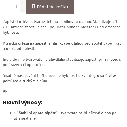
Přidat do košíku
Zápěstní ortéza s tvarovatelnou hliníkovou dlahou. Stabilizuje při
CTS, artróze, zánětu šlach i po úrazu. Snadné nasazení i při omezené
hybnosti.
Klasická
ortéza na zápěstí s hliníkovou dlahou
pro spolehlivou fixaci
a úlevu od bolesti.
Individuálně tvarovatelná
alu-dlaha
stabilizuje zápěstí při zánětech,
po úrazech či operacích.
Snadné nasazování i při omezené hybnosti díky integrované
slip-
pomůcce
a suchým zipům.
🌟
Hlavní výhody:
✅
Stabilní opora zápěstí
– tvarovatelná hliníková dlaha po
straně dlaně