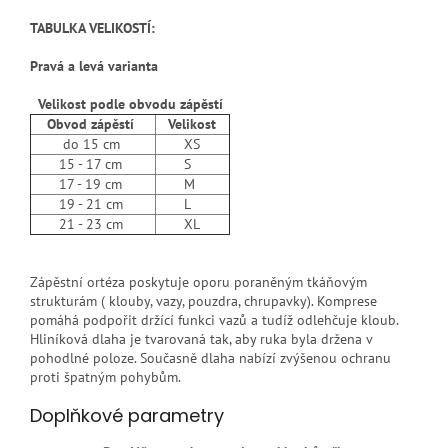
TABULKA VELIKOSTÍ:
Pravá a levá varianta
Velikost podle obvodu zápěstí
Obvod zápěstí
Velikost
do 15 cm
XS
15 - 17 cm
S
17 - 19 cm
M
19 - 21 cm
L
21 - 23 cm
XL
Zápěstní ortéza poskytuje oporu poraněným tkáňovým
strukturám ( klouby, vazy, pouzdra, chrupavky). Komprese
pomáhá podpořit držící funkci vazů a tudíž odlehčuje kloub.
Hliníková dlaha je tvarovaná tak, aby ruka byla držena v
pohodlné poloze. Současně dlaha nabízí zvýšenou ochranu
proti špatným pohybům.
Doplňkové parametry