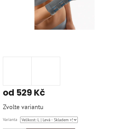
od
529 Kč
Měrná
Zvolte variantu
cena:
Varianta