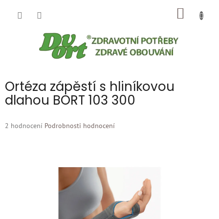
Přejít
NÁKUP
na
obsah
KOŠÍK
Ortéza zápěstí s hliníkovou
dlahou BORT 103 300
Průměrné
2 hodnocení
Podrobnosti hodnocení
hodnocení
produktu
je
5,0
z
5
hvězdiček.