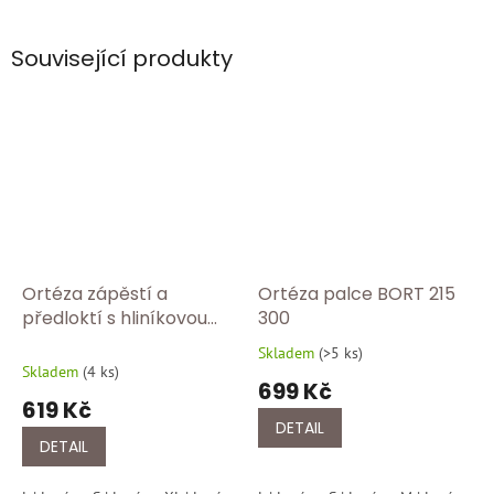
Související produkty
Ortéza zápěstí a
Ortéza palce BORT 215
předloktí s hliníkovou
300
dlahou BORT 103 360
Skladem
(
>5 ks
)
Průměrné
Skladem
(
4 ks
)
hodnocení
699 Kč
produktu
619 Kč
je
DETAIL
5,0
DETAIL
z
5