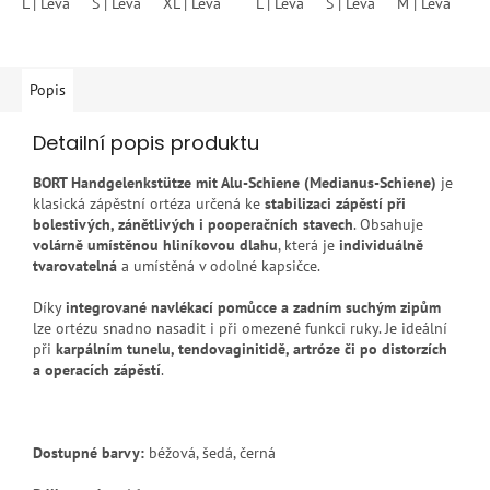
L | Levá
S | Levá
XL | Levá
S | Pravá
L | Levá
M | Pravá
S | Levá
M | Levá
L | Pravá
S 
X
hvězdiček.
Popis
Detailní popis produktu
BORT Handgelenkstütze mit Alu-Schiene (Medianus-Schiene)
je
klasická zápěstní ortéza určená ke
stabilizaci zápěstí při
bolestivých, zánětlivých i pooperačních stavech
. Obsahuje
volárně umístěnou hliníkovou dlahu
, která je
individuálně
tvarovatelná
a umístěná v odolné kapsičce.
Díky
integrované navlékací pomůcce a zadním suchým zipům
lze ortézu snadno nasadit i při omezené funkci ruky. Je ideální
při
karpálním tunelu, tendovaginitidě, artróze či po distorzích
a operacích zápěstí
.
Dostupné barvy:
béžová, šedá, černá