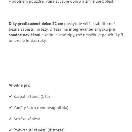
v odolném pouzdře, která zvyšuje oporu a zmírňuje bolest.
Díky prodloužené délce 22 cm
poskytuje větší stabilitu než
běžné zápěstní ortézy. Ortéza má
integrovanou smyčku pro
snadné navlékání
a zadní suché zipy, což umožňuje použití i při
omezené funkci ruky.
Vhodné při:
✔ Karpální tunel (CTS)
✔ Záněty šlach (tendovaginitida)
✔ Artróza zápěstí
✔ Podvrtnutí zápěstí (distorze)