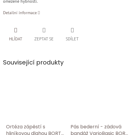
omezené hybnosti.
Detailní informace
HLÍDAT
ZEPTAT SE
SDÍLET
Související produkty
Ortéza zápěstí s
Pás bederní - zádová
hliníkovou dlahou BORT
bandáž VarioBasic BORT