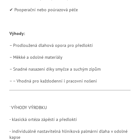
✔ Pooperační nebo poúrazová péče
Výhody:
– Prodloužená dlahová opora pro předloktí
– Měkké a odolné materiály
– Snadné nasazení díky smyčce a suchým zipům
– – Vhodná pro každodenní i pracovní nošení
¨VÝHODY VÝROBKU
- klasická ortéza zápěstí a předloktí
- individuálně nastavitelná hliníková palmární dlaha v odolné
kapse