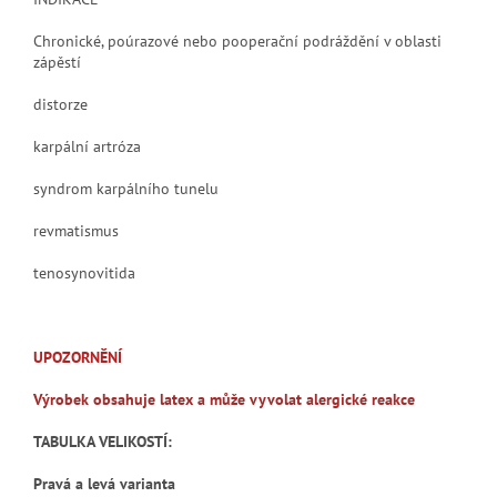
Chronické, poúrazové nebo pooperační podráždění v oblasti
zápěstí
distorze
karpální artróza
syndrom karpálního tunelu
revmatismus
tenosynovitida
UPOZORNĚNÍ
Výrobek obsahuje latex a může vyvolat alergické reakce
TABULKA VELIKOSTÍ:
Pravá a levá varianta