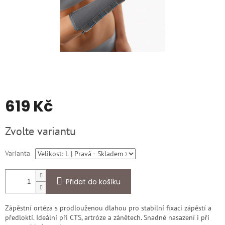
619 Kč
Měrná
Zvolte variantu
cena:
Varianta
Přidat do košíku
Zápěstní ortéza s prodlouženou dlahou pro stabilní fixaci zápěstí a
předloktí. Ideální při CTS, artróze a zánětech. Snadné nasazení i při