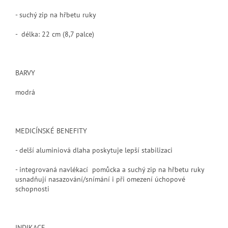
- suchý zip na hřbetu ruky
- délka: 22 cm (8,7 palce)
BARVY
modrá
MEDICÍNSKÉ BENEFITY
- delší aluminiová dlaha poskytuje lepší stabilizaci
- integrovaná navlékací pomůcka a suchý zip na hřbetu ruky
usnadňují nasazování/snímání i při omezení úchopové
schopnosti
INDIKACE