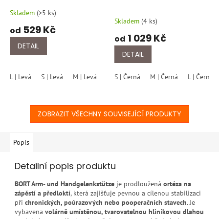
103 300
112 650
Skladem
(
>5 ks
)
Průměrné
Skladem
(
4 ks
)
hodnocení
529 Kč
od
produktu
1 029 Kč
od
je
DETAIL
5,0
DETAIL
z
5
L | Levá
S | Levá
M | Levá
XL | Levá
S | Černá
S | Pravá
M | Černá
M | Pravá
L | Černá
L
hvězdiček.
ZOBRAZIT VŠECHNY SOUVISEJÍCÍ PRODUKTY
Popis
Detailní popis produktu
BORT Arm- und Handgelenkstütze
je prodloužená
ortéza na
zápěstí a předloktí
, která zajišťuje pevnou a cílenou stabilizaci
při
chronických, poúrazových nebo pooperačních stavech
. Je
vybavena
volárně umístěnou, tvarovatelnou hliníkovou dlahou