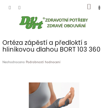
Přejít
NÁKUP
na
obsah
KOŠÍK
Ortéza zápěstí a předloktí s
hliníkovou dlahou BORT 103 360
Průměrné
Neohodnoceno
Podrobnosti hodnocení
hodnocení
produktu
je
0,0
z
5
hvězdiček.