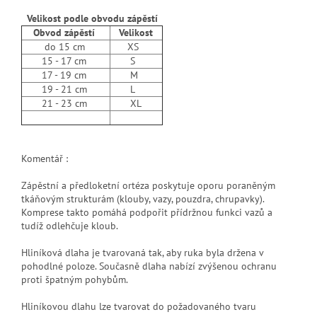
Velikost podle obvodu zápěstí
Obvod zápěstí
Velikost
do 15 cm
XS
15 - 17 cm
S
17 - 19 cm
M
19 - 21 cm
L
21 - 23 cm
XL
Komentář :
Zápěstní a předloketní ortéza poskytuje oporu poraněným
tkáňovým strukturám (klouby, vazy, pouzdra, chrupavky).
Komprese takto pomáhá podpořit přídržnou funkci vazů a
tudíž odlehčuje kloub.
Hliníková dlaha je tvarovaná tak, aby ruka byla držena v
pohodlné poloze. Současně dlaha nabízí zvýšenou ochranu
proti špatným pohybům.
Hliníkovou dlahu lze tvarovat do požadovaného tvaru