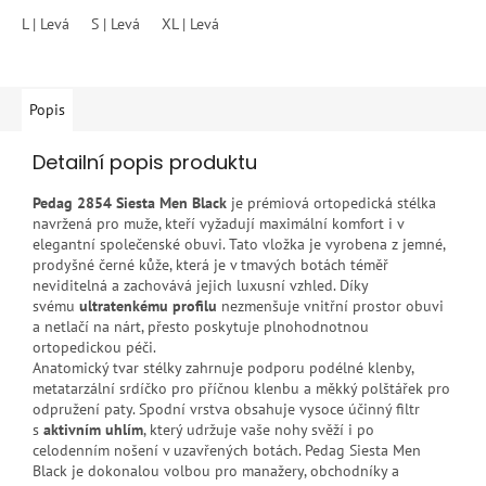
L | Levá
S | Levá
XL | Levá
S | Pravá
M | Pravá
L | Pravá
X
Popis
Detailní popis produktu
Pedag 2854 Siesta Men Black
je prémiová ortopedická stélka
navržená pro muže, kteří vyžadují maximální komfort i v
elegantní společenské obuvi. Tato vložka je vyrobena z jemné,
prodyšné černé kůže, která je v tmavých botách téměř
neviditelná a zachovává jejich luxusní vzhled. Díky
svému
ultratenkému profilu
nezmenšuje vnitřní prostor obuvi
a netlačí na nárt, přesto poskytuje plnohodnotnou
ortopedickou péči.
Anatomický tvar stélky zahrnuje podporu podélné klenby,
metatarzální srdíčko pro příčnou klenbu a měkký polštářek pro
odpružení paty. Spodní vrstva obsahuje vysoce účinný filtr
s
aktivním uhlím
, který udržuje vaše nohy svěží i po
celodenním nošení v uzavřených botách. Pedag Siesta Men
Black je dokonalou volbou pro manažery, obchodníky a