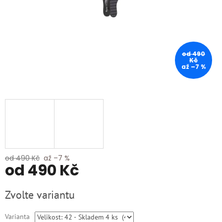
od 490
Kč
až –7 %
od 490 Kč
až –7 %
od
490 Kč
Měrná
Zvolte variantu
cena:
Varianta