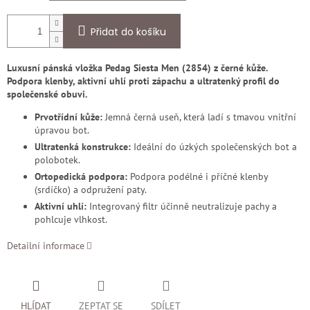
Přidat do košíku
Luxusní pánská vložka Pedag Siesta Men (2854) z černé kůže.
Podpora klenby, aktivní uhlí proti zápachu a ultratenký profil do
společenské obuvi.
Prvotřídní kůže:
Jemná černá useň, která ladí s tmavou vnitřní
úpravou bot.
Ultratenká konstrukce:
Ideální do úzkých společenských bot a
polobotek.
Ortopedická podpora:
Podpora podélné i příčné klenby
(srdíčko) a odpružení paty.
Aktivní uhlí:
Integrovaný filtr účinně neutralizuje pachy a
pohlcuje vlhkost.
Detailní informace
HLÍDAT
ZEPTAT SE
SDÍLET