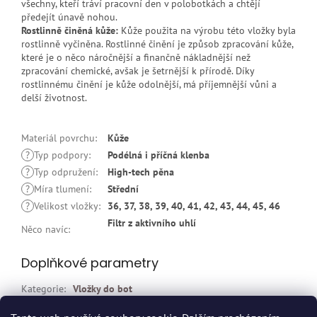
všechny, kteří tráví pracovní den v polobotkách a chtějí
předejít únavě nohou.
Rostlinně činěná kůže:
Kůže použita na výrobu této vložky byla
rostlinně vyčiněna. Rostlinné činění je způsob zpracování kůže,
které je o něco náročnější a finančně nákladnější než
zpracování chemické, avšak je šetrnější k přírodě. Díky
rostlinnému činění je kůže odolnější, má příjemnější vůni a
delší životnost.
Materiál povrchu
:
Kůže
?
Typ podpory
:
Podélná i příčná klenba
?
Typ odpružení
:
High-tech pěna
?
Míra tlumení
:
Střední
?
Velikost vložky
:
36, 37, 38, 39, 40, 41, 42, 43, 44, 45, 46
Filtr z aktivního uhlí
Něco navíc
:
Doplňkové parametry
Kategorie
:
Vložky do bot
EAN
:
4000354049010