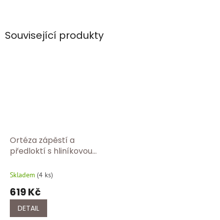
Související produkty
Ortéza zápěstí a
předloktí s hliníkovou
dlahou BORT 103 360
Skladem
(
4 ks
)
619 Kč
DETAIL