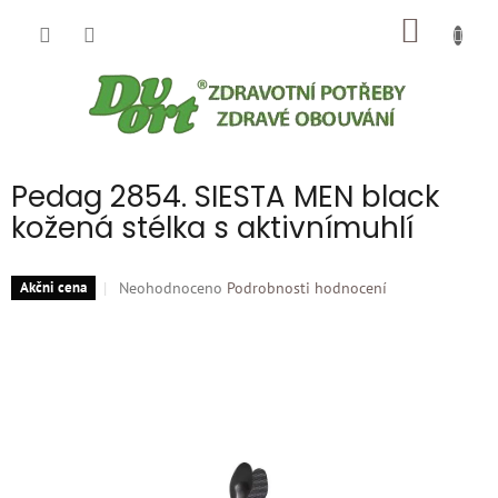
Přejít
NÁKUP
na
obsah
KOŠÍK
Pedag 2854. SIESTA MEN black
kožená stélka s aktivnímuhlí
Průměrné
Neohodnoceno
Podrobnosti hodnocení
Akčni cena
hodnocení
produktu
je
0,0
z
5
hvězdiček.