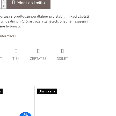
Přidat do košíku
ortéza s prodlouženou dlahou pro stabilní fixaci zápěstí
tí. Ideální při CTS, artróze a zánětech. Snadné nasazení i
ené hybnosti.
informace
AT
TISK
ZEPTAT SE
SDÍLET
a
Akčni cena
od
490