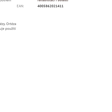
EAN
:
4005862021411
ézy. Ortéza
uje použití