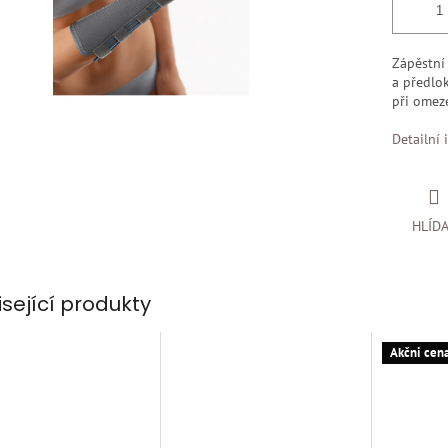
Zápěstní 
a předlok
při omez
Detailní 
HLÍD
isející produkty
Akčni cen