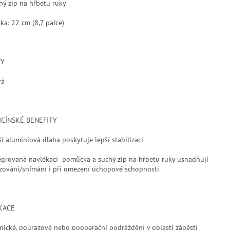
chý zip na hřbetu ruky
ka: 22 cm (8,7 palce)
VY
rá
CÍNSKÉ BENEFITY
ší aluminiová dlaha poskytuje lepší stabilizaci
tegrovaná navlékací pomůcka a suchý zip na hřbetu ruky usnadňují
zování/snímání i při omezení úchopové schopnosti
KACE
nické, poúrazové nebo pooperační podráždění v oblasti zápěstí