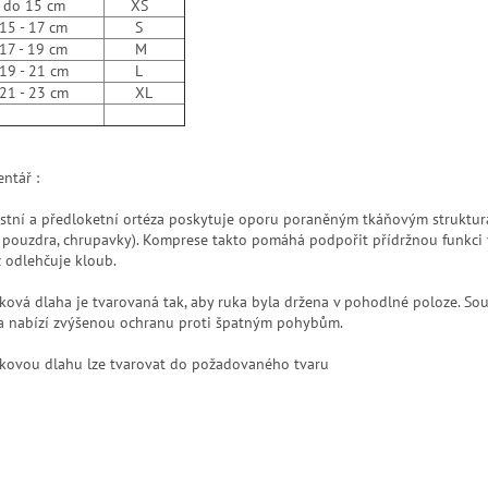
 15 cm
XS
- 17 cm
S
- 19 cm
M
- 21 cm
L
- 23 cm
XL
ntář :
stní a předloketní ortéza poskytuje oporu poraněným tkáňovým struktur
, pouzdra, chrupavky). Komprese takto pomáhá podpořit přídržnou funkci 
ž odlehčuje kloub.
íková dlaha je tvarovaná tak, aby ruka byla držena v pohodlné poloze. So
a nabízí zvýšenou ochranu proti špatným pohybům.
íkovou dlahu lze tvarovat do požadovaného tvaru