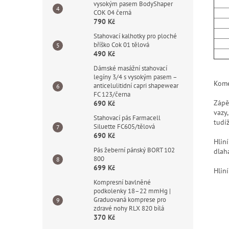
do
vysokým pasem BodyShaper
15 
COK 04 černá
790 Kč
17 
19 
Stahovací kalhotky pro ploché
21 
bříško Cok 01 tělová
490 Kč
Dámské masážní stahovací
legíny 3/4 s vysokým pasem –
Kome
anticelulitidní capri shapewear
FC 123/černa
Zápě
690 Kč
vazy
Stahovací pás Farmacell
tudí
Siluette FC605/tělová
690 Kč
Hlin
Pás žeberní pánský BORT 102
dlah
800
699 Kč
Hlin
Kompresní bavlněné
podkolenky 18–22 mmHg |
Graduovaná komprese pro
zdravé nohy RLX 820 bílá
370 Kč