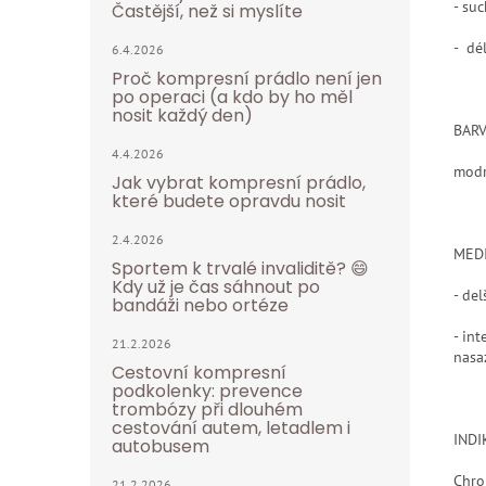
- su
Častější, než si myslíte
- dél
6.4.2026
Proč kompresní prádlo není jen
po operaci (a kdo by ho měl
nosit každý den)
BAR
4.4.2026
mod
Jak vybrat kompresní prádlo,
které budete opravdu nosit
2.4.2026
MEDI
Sportem k trvalé invaliditě? 😄
Kdy už je čas sáhnout po
- del
bandáži nebo ortéze
- in
21.2.2026
nasa
Cestovní kompresní
podkolenky: prevence
trombózy při dlouhém
cestování autem, letadlem i
INDI
autobusem
Chro
21.2.2026