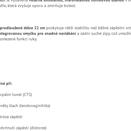
dře, která zvyšuje oporu a zmírňuje bolest.
 prodloužené délce 22 cm
poskytuje větší stabilitu než běžné zápěstní ort
ntegrovanou smyčku pro snadné navlékání
a zadní suché zipy, což umožň
i omezené funkci ruky.
né při:
rpální tunel (CTS)
něty šlach (tendovaginitida)
tróza zápěstí
dvrtnutí zápěstí (distorze)