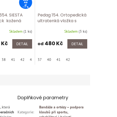
Kč
až
–7 %
854. SIESTA
Pedag 154. Ortopedická
ck kožená
ultratenká vložka s
 aktivnímuhlí
high-tech pěnou.
Skladem
(
1 ks
)
Skladem
(
3 ks
)
SIESTA WOMEN
 Kč
480 Kč
od
DETAIL
DETAIL
á
XL | Pravá
38
S | Bílá
41
42
XS | Levá
M | Bílá
43
37
44
L | Bílá
40
45
XL | Bílá
41
46
42
Doplňkové parametry
í
, která
Bandáže a ortézy – podpora
peračních
Kategorie
:
kloubů při sportu,
dolném
rehabilitaci i bolesti