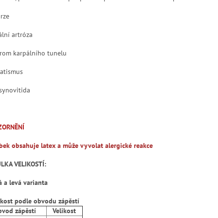
orze
ální artróza
rom karpálního tunelu
atismus
synovitida
ZORNĚNÍ
bek obsahuje latex a může vyvolat alergické reakce
LKA VELIKOSTÍ:
á a levá varianta
ikost podle obvodu zápěstí
od zápěstí
Velikost