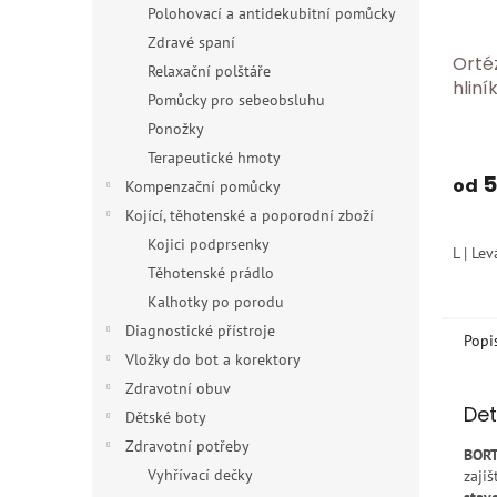
Polohovací a antidekubitní pomůcky
Zdravé spaní
Orté
Relaxační polštáře
hlin
Pomůcky pro sebeobsluhu
103 
Ponožky
Průmě
hodno
Terapeutické hmoty
produ
5
od
Kompenzační pomůcky
je
Kojící, těhotenské a poporodní zboží
5,0
z
Kojici podprsenky
L | Lev
5
Těhotenské prádlo
hvězdi
Kalhotky po porodu
Diagnostické přístroje
Popi
Vložky do bot a korektory
Zdravotní obuv
Det
Dětské boty
Zdravotní potřeby
BORT
Vyhřívací dečky
zajiš
stav