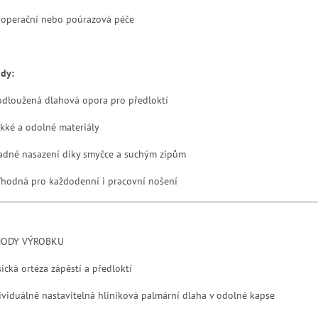
operační nebo poúrazová péče
dy:
odloužená dlahová opora pro předloktí
kké a odolné materiály
adné nasazení díky smyčce a suchým zipům
Vhodná pro každodenní i pracovní nošení
HODY VÝROBKU
sická ortéza zápěstí a předloktí
dividuálně nastavitelná hliníková palmární dlaha v odolné kapse