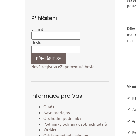
pouz
Přihlášení
Díky
E-mail
má
i
i př
Heslo
PŘIHLÁSIT SE
Nová registrace
Zapomenuté heslo
Vhod
Informace pro Vás
✔ Ka
O nás
✔ Zá
Naše prodejny
Obchodní podmínky
✔ Ar
Podmínky ochrany osobních údajů
Kariéra
✔ Po
Odstoupení od smlouvy