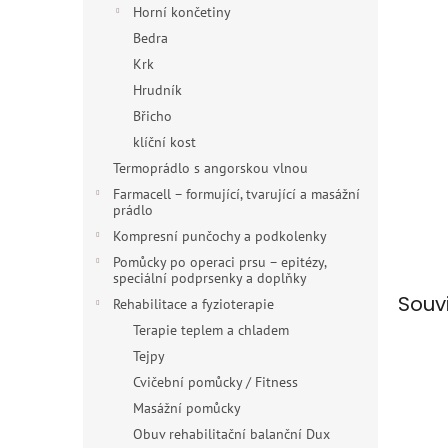
n
Horní končetiny
e
Bedra
l
Krk
Hrudník
Břicho
klíční kost
Termoprádlo s angorskou vlnou
Farmacell – formující, tvarující a masážní
prádlo
Kompresní punčochy a podkolenky
Pomůcky po operaci prsu – epitézy,
speciální podprsenky a doplňky
Souv
Rehabilitace a fyzioterapie
Terapie teplem a chladem
Tejpy
Cvičební pomůcky / Fitness
Masážní pomůcky
Obuv rehabilitační balanční Dux