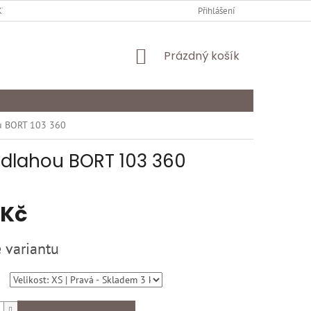
Y OCHRANY OSOBNÍCH ÚDAJŮ
KARIÉRA
Přihlášení
ODSTOUPENÍ OD SMLOU
NÁKUPNÍ
Prázdný košík
KOŠÍK
ou BORT 103 360
u dlahou BORT 103 360
 Kč
 variantu