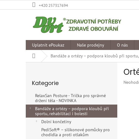
Přejít
+420 257317694
na
obsah
Uplatnit ePoukaz
Naše prodejny
O nás
Domů
Bandáže a ortézy – podpora kloubů při sportu, r
P
Ort
o
Přeskočit
s
Kategorie
Průměr
Neohod
kategorie
t
hodnoce
r
produkt
RelaxSan Posture - Trička pro správné
a
je
držení těla - NOVINKA
n
0,0
Bandáže a ortézy – podpora kloubů při
z
n
sportu, rehabilitaci i bolesti
5
í
Dolní končetiny
hvězdiče
p
PediSoft® – silikonové pomůcky pro
a
chodidla a proti otlakům