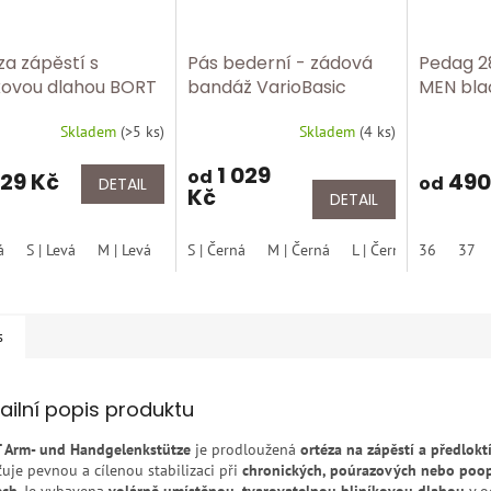
za zápěstí s
Pás bederní - zádová
Pedag 2
íkovou dlahou BORT
bandáž VarioBasic
MEN bla
300
BORT 112 650
stélka s
Skladem
(
>5 ks
)
Skladem
(
4 ks
)
rné
cení
1 029
od
ktu
29 Kč
490
od
DETAIL
Kč
DETAIL
á
S | Levá
M | Levá
XL | Levá
S | Černá
S | Pravá
M | Černá
M | Pravá
L | Černá
L | Pravá
36
XL | Čern
37
ček.
s
ailní popis produktu
 Arm- und Handgelenkstütze
je prodloužená
ortéza na zápěstí a předlokt
ťuje pevnou a cílenou stabilizaci při
chronických, poúrazových nebo poo
ech
. Je vybavena
volárně umístěnou, tvarovatelnou hliníkovou dlahou
v o