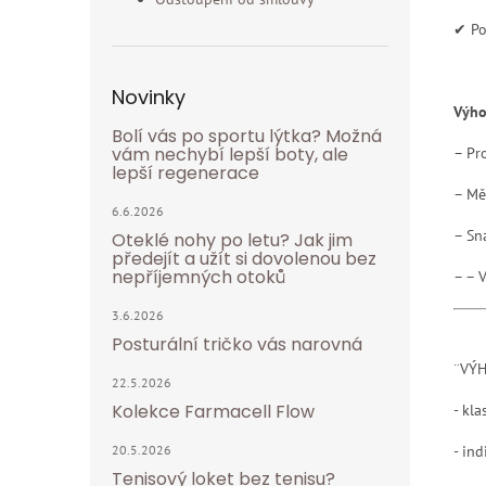
✔ Po
Novinky
Výho
Bolí vás po sportu lýtka? Možná
vám nechybí lepší boty, ale
– Pr
lepší regenerace
– Mě
6.6.2026
– Sn
Oteklé nohy po letu? Jak jim
předejít a užít si dovolenou bez
nepříjemných otoků
– – 
3.6.2026
Posturální tričko vás narovná
¨VÝ
22.5.2026
Kolekce Farmacell Flow
- kla
- in
20.5.2026
Tenisový loket bez tenisu?