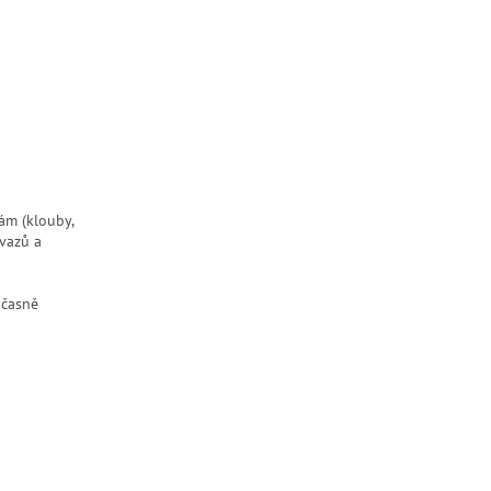
ám (klouby,
vazů a
učasně