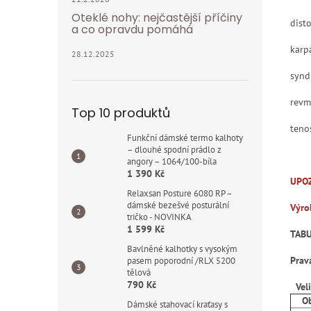
Oteklé nohy: nejčastější příčiny
dist
a co opravdu pomáhá
karp
28.12.2025
synd
revm
Top 10 produktů
teno
Funkční dámské termo kalhoty
– dlouhé spodní prádlo z
angory – 1064/100-bíla
1 390 Kč
UPO
Relaxsan Posture 6080 RP –
dámské bezešvé posturální
Výro
tričko - NOVINKA
1 599 Kč
TABU
Bavlněné kalhotky s vysokým
Prav
pasem poporodní /RLX 5200
tělová
790 Kč
Vel
Obv
Dámské stahovací kraťasy s