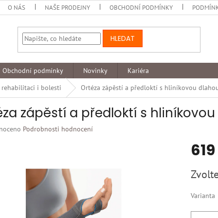
O NÁS
NAŠE PRODEJNY
OBCHODNÍ PODMÍNKY
PODMÍNK
HLEDAT
Obchodní podmínky
Novinky
Kariéra
ehabilitaci i bolesti
Ortéza zápěstí a předloktí s hliníkovou dlah
éza zápěstí a předloktí s hliníkovo
né
noceno
Podrobnosti hodnocení
ní
619
u
Měrná
Zvolte
cena:
k.
Varianta