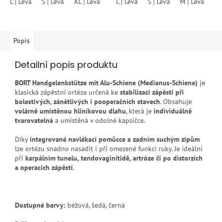
L | Levá
S | Levá
XL | Levá
S | Pravá
L | Levá
M | Pravá
S | Levá
M | Levá
L | Pravá
S 
X
hvězdiček.
Popis
Detailní popis produktu
BORT Handgelenkstütze mit Alu-Schiene (Medianus-Schiene)
je
klasická zápěstní ortéza určená ke
stabilizaci zápěstí při
bolestivých, zánětlivých i pooperačních stavech
. Obsahuje
volárně umístěnou hliníkovou dlahu
, která je
individuálně
tvarovatelná
a umístěná v odolné kapsičce.
Díky
integrované navlékací pomůcce a zadním suchým zipům
lze ortézu snadno nasadit i při omezené funkci ruky. Je ideální
při
karpálním tunelu, tendovaginitidě, artróze či po distorzích
a operacích zápěstí
.
Dostupné barvy:
béžová, šedá, černá