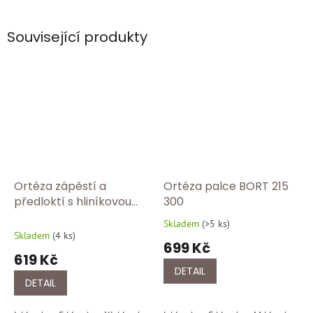
Související produkty
Ortéza zápěstí a
Ortéza palce BORT 215
předloktí s hliníkovou
300
dlahou BORT 103 360
Skladem
(
>5 ks
)
Průměrné
Skladem
(
4 ks
)
hodnocení
699 Kč
produktu
619 Kč
je
DETAIL
5,0
DETAIL
z
5