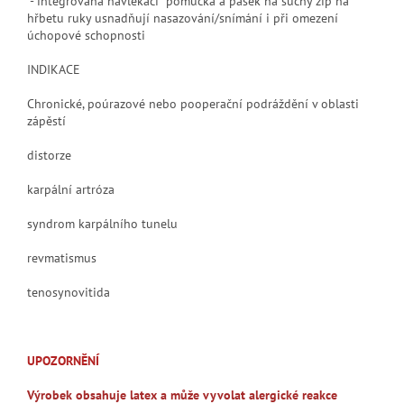
- integrovaná navlékací pomůcka a pásek na suchý zip na
hřbetu ruky usnadňují nasazování/snímání i při omezení
úchopové schopnosti
INDIKACE
Chronické, poúrazové nebo pooperační podráždění v oblasti
zápěstí
distorze
karpální artróza
syndrom karpálního tunelu
revmatismus
tenosynovitida
UPOZORNĚNÍ
Výrobek obsahuje latex a může vyvolat alergické reakce