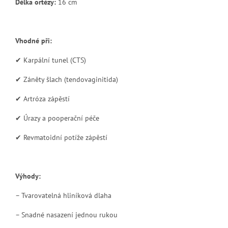
Délka ortézy:
16 cm
Vhodné při:
✔ Karpální tunel (CTS)
✔ Záněty šlach (tendovaginitida)
✔ Artróza zápěstí
✔ Úrazy a pooperační péče
✔ Revmatoidní potíže zápěstí
Výhody:
– Tvarovatelná hliníková dlaha
– Snadné nasazení jednou rukou