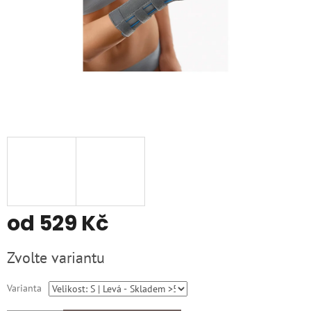
od
529 Kč
Měrná
Zvolte variantu
cena:
Varianta