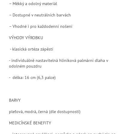
– Měkký a odolný materiál
– Dostupné v neutrálních barvách
– Vhodné i pro každodenní nošení
VÝHODY VÝROBKU
- klasická ortéza zápěstí
- individuálně nastavitelná hliníková palmární dlaha v
odolném pouzdru
- délka: 16 cm (6,3 palce)
BARVY
pleťová, modrá, černá
(dle dostupnosti)
MEDICÍNSKÉ BENEFITY