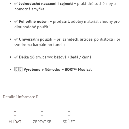
✅
Jednoduché nasazení i sejmutí
– praktické suché zipy a
pomocná smyčka
✅
Pohodlné nošení
– prodyšný, odolný materiál vhodný pro
dlouhodobé použití
✅
Univerzální použití
– při zánětech, artróze, po distorzi i při
syndromu karpálního tunelu
✅
Délka 16 cm
, barvy: béžová / šedá / černá
🇩🇪
Vyrobeno v Německu – BORT® Medical
Detailní informace
HLÍDAT
ZEPTAT SE
SDÍLET