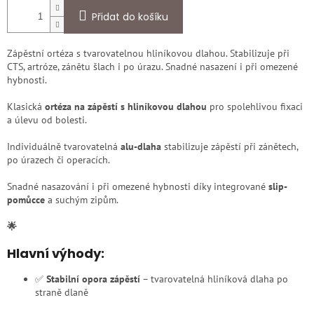
Přidat do košíku
Zápěstní ortéza s tvarovatelnou hliníkovou dlahou. Stabilizuje při
CTS, artróze, zánětu šlach i po úrazu. Snadné nasazení i při omezené
hybnosti.
Klasická
ortéza na zápěstí s hliníkovou dlahou
pro spolehlivou fixaci
a úlevu od bolesti.
Individuálně tvarovatelná
alu-dlaha
stabilizuje zápěstí při zánětech,
po úrazech či operacích.
Snadné nasazování i při omezené hybnosti díky integrované
slip-
pomůcce
a suchým zipům.
🌟
Hlavní výhody:
✅
Stabilní opora zápěstí
– tvarovatelná hliníková dlaha po
straně dlaně