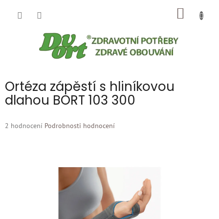
Přejít
NÁKUP
na
obsah
KOŠÍK
Ortéza zápěstí s hliníkovou
dlahou BORT 103 300
Průměrné
2 hodnocení
Podrobnosti hodnocení
hodnocení
produktu
je
5,0
z
5
hvězdiček.