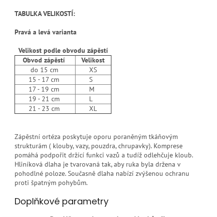
TABULKA VELIKOSTÍ:
Pravá a levá varianta
Velikost podle obvodu zápěstí
Obvod zápěstí
Velikost
do 15 cm
XS
15 - 17 cm
S
17 - 19 cm
M
19 - 21 cm
L
21 - 23 cm
XL
Zápěstní ortéza poskytuje oporu poraněným tkáňovým
strukturám ( klouby, vazy, pouzdra, chrupavky). Komprese
pomáhá podpořit držící funkci vazů a tudíž odlehčuje kloub.
Hliníková dlaha je tvarovaná tak, aby ruka byla držena v
pohodlné poloze. Současně dlaha nabízí zvýšenou ochranu
proti špatným pohybům.
Doplňkové parametry