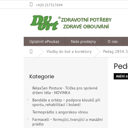
Přejít
+420 257317694
na
obsah
Uplatnit ePoukaz
Naše prodejny
O nás
Domů
Vložky do bot a korektory
Pedag 2854. S
P
Ped
o
Přeskočit
s
Kategorie
kategorie
Akčni c
t
r
RelaxSan Posture - Trička pro správné
a
držení těla - NOVINKA
n
Bandáže a ortézy – podpora kloubů při
n
sportu, rehabilitaci i bolesti
í
Termoprádlo s angorskou vlnou
p
Farmacell – formující, tvarující a masážní
a
prádlo