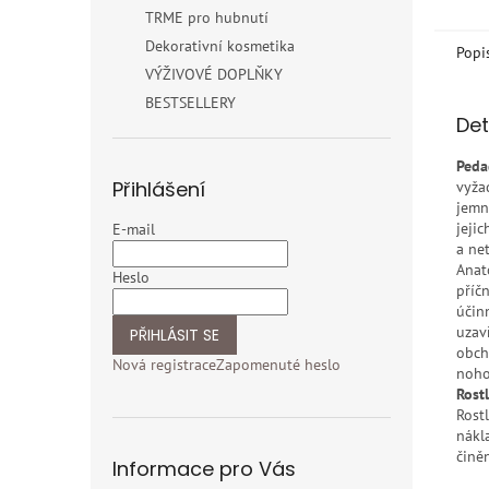
TRME pro hubnutí
Dekorativní kosmetika
Popi
VÝŽIVOVÉ DOPLŇKY
BESTSELLERY
Det
Peda
Přihlášení
vyža
jemn
jeji
E-mail
a ne
Anat
Heslo
příč
účinn
uzav
PŘIHLÁSIT SE
obch
Nová registrace
Zapomenuté heslo
noho
Rost
Rost
nákl
činěn
Informace pro Vás