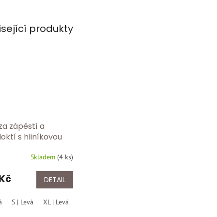
isející produkty
za zápěstí a
oktí s hliníkovou
ou BORT 103 360
Skladem
(
4 ks
)
 Kč
DETAIL
á
S | Levá
XL | Levá
S | Pravá
M | Pravá
L | Pravá
XL | Pravá