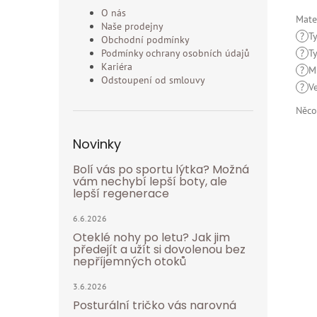
O nás
Mate
Naše prodejny
?
T
Obchodní podmínky
Podmínky ochrany osobních údajů
?
T
Kariéra
?
M
Odstoupení od smlouvy
?
V
Něco
Novinky
Bolí vás po sportu lýtka? Možná
vám nechybí lepší boty, ale
lepší regenerace
6.6.2026
Oteklé nohy po letu? Jak jim
předejít a užít si dovolenou bez
nepříjemných otoků
3.6.2026
Posturální tričko vás narovná