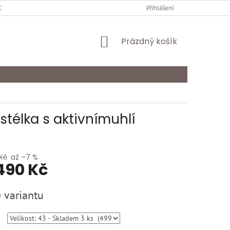
Y OCHRANY OSOBNÍCH ÚDAJŮ
KARIÉRA
Přihlášení
ODSTOUPENÍ OD SMLOU
NÁKUPNÍ
Prázdný košík
KOŠÍK
télka s aktivnímuhlí
Kč
až –7 %
490 Kč
 variantu