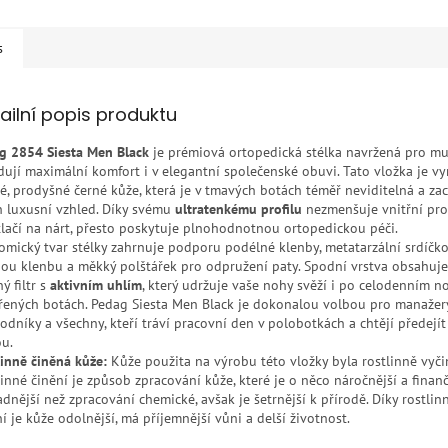
s
ailní popis produktu
g 2854 Siesta Men Black
je prémiová ortopedická stélka navržená pro muž
dují maximální komfort i v elegantní společenské obuvi. Tato vložka je v
é, prodyšné černé kůže, která je v tmavých botách téměř neviditelná a za
ch luxusní vzhled. Díky svému
ultratenkému profilu
nezmenšuje vnitřní pro
tlačí na nárt, přesto poskytuje plnohodnotnou ortopedickou péči.
omický tvar stélky zahrnuje podporu podélné klenby, metatarzální srdíčk
nou klenbu a měkký polštářek pro odpružení paty. Spodní vrstva obsahuj
ý filtr s
aktivním uhlím
, který udržuje vaše nohy svěží i po celodenním n
řených botách. Pedag Siesta Men Black je dokonalou volbou pro manažery
odníky a všechny, kteří tráví pracovní den v polobotkách a chtějí předejí
u.
linně činěná kůže:
Kůže použita na výrobu této vložky byla rostlinně vyči
linné činění je způsob zpracování kůže, které je o něco náročnější a finan
adnější než zpracování chemické, avšak je šetrnější k přírodě. Díky rostli
í je kůže odolnější, má příjemnější vůni a delší životnost.