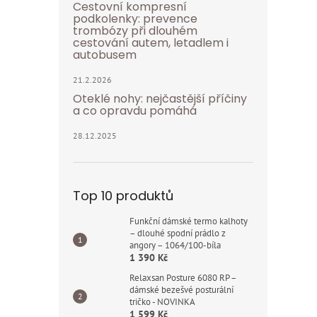
Cestovní kompresní
podkolenky: prevence
trombózy při dlouhém
cestování autem, letadlem i
autobusem
21.2.2026
Oteklé nohy: nejčastější příčiny
a co opravdu pomáhá
28.12.2025
Top 10 produktů
Funkční dámské termo kalhoty
– dlouhé spodní prádlo z
angory – 1064/100-bíla
1 390 Kč
Relaxsan Posture 6080 RP –
dámské bezešvé posturální
tričko - NOVINKA
1 599 Kč