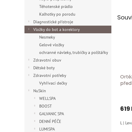
Těhotenské prádlo
Kalhotky po porodu
Souv
Diagnostické přístroje
Vložky do bot a korektory
Nesmeky
Gelové vložky
ochranné návleky, trubičky a polštářky
Zdravotní obuv
Dětské boty
Zdravotní potřeby
Orté
předl
Vyhřívací dečky
dlah
NuSkin
WELLSPA
BOOST
619
GALVANIC SPA
DENNÍ PÉČE
L | Lev
LUMISPA