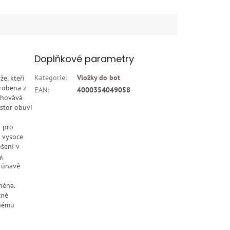
Doplňkové parametry
Kategorie
:
Vložky do bot
e, kteří
yrobena z
EAN
:
4000354049058
chovává
stor obuvi
o pro
e vysoce
ošení v
,
t únavě
něna.
čně
nnému