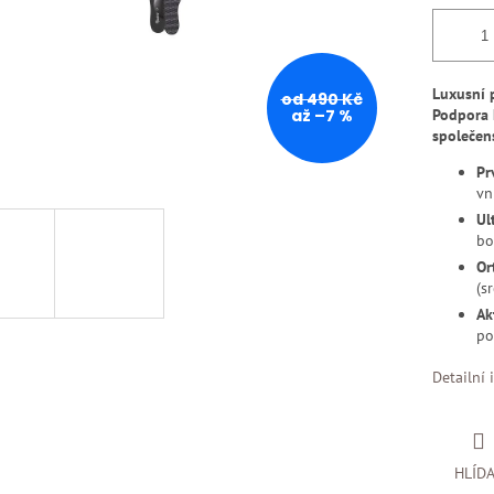
Luxusní 
od 490 Kč
až –7 %
Podpora k
společen
Pr
vn
Ul
bo
Or
(s
Ak
po
Detailní 
HLÍD