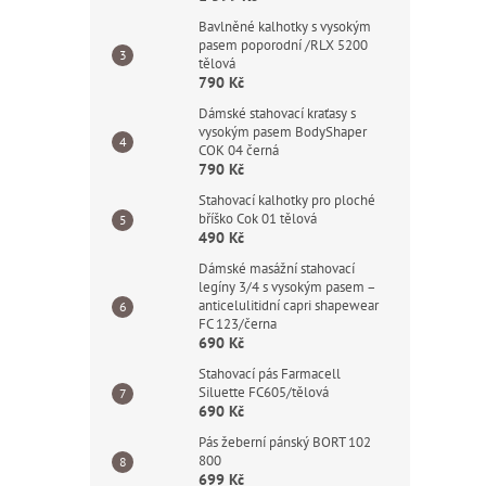
Bavlněné kalhotky s vysokým
pasem poporodní /RLX 5200
tělová
790 Kč
Dámské stahovací kraťasy s
vysokým pasem BodyShaper
COK 04 černá
790 Kč
Stahovací kalhotky pro ploché
bříško Cok 01 tělová
490 Kč
Dámské masážní stahovací
legíny 3/4 s vysokým pasem –
anticelulitidní capri shapewear
FC 123/černa
690 Kč
Stahovací pás Farmacell
Siluette FC605/tělová
690 Kč
Pás žeberní pánský BORT 102
800
699 Kč