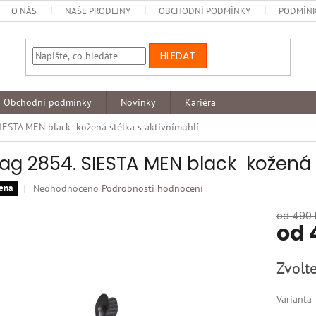
O NÁS
NAŠE PRODEJNY
OBCHODNÍ PODMÍNKY
PODMÍNK
HLEDAT
Obchodní podmínky
Novinky
Kariéra
IESTA MEN black kožená stélka s aktivnímuhlí
ag 2854. SIESTA MEN black kožená s
Průměrné
Neohodnoceno
Podrobnosti hodnocení
ena
hodnocení
produktu
od 490 
od
je
0,0
z
Měrná
Zvolte
5
cena:
hvězdiček.
Varianta