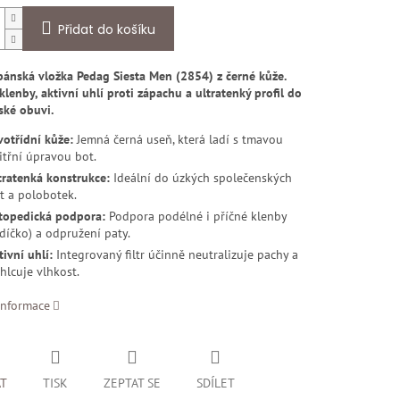
Přidat do košíku
pánská vložka Pedag Siesta Men (2854) z černé kůže.
lenby, aktivní uhlí proti zápachu a ultratenký profil do
ské obuvi.
votřídní kůže:
Jemná černá useň, která ladí s tmavou
itřní úpravou bot.
tratenká konstrukce:
Ideální do úzkých společenských
t a polobotek.
topedická podpora:
Podpora podélné i příčné klenby
rdíčko) a odpružení paty.
tivní uhlí:
Integrovaný filtr účinně neutralizuje pachy a
hlcuje vlhkost.
informace
AT
TISK
ZEPTAT SE
SDÍLET