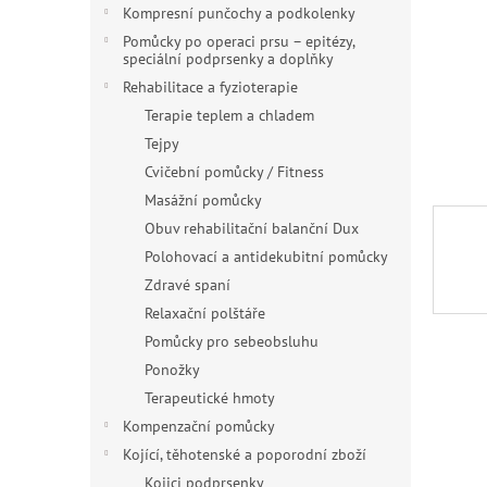
n
Kompresní punčochy a podkolenky
e
Pomůcky po operaci prsu – epitézy,
l
speciální podprsenky a doplňky
Rehabilitace a fyzioterapie
Terapie teplem a chladem
Tejpy
Cvičební pomůcky / Fitness
Masážní pomůcky
Obuv rehabilitační balanční Dux
Polohovací a antidekubitní pomůcky
Zdravé spaní
Relaxační polštáře
Pomůcky pro sebeobsluhu
Ponožky
Terapeutické hmoty
Kompenzační pomůcky
Kojící, těhotenské a poporodní zboží
Kojici podprsenky