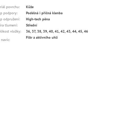
riál povrchu
:
Kůže
yp podpory
:
Podélná i příčná klenba
yp odpružení
:
High-tech pěna
íra tlumení
:
Střední
elikost vložky
:
36, 37, 38, 39, 40, 41, 42, 43, 44, 45, 46
Filtr z aktivního uhlí
 navíc
: