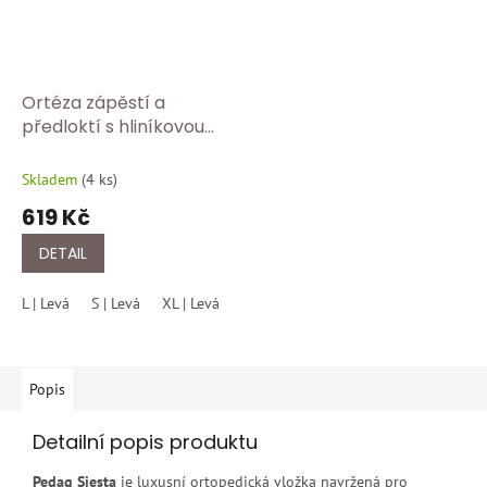
Ortéza zápěstí a
předloktí s hliníkovou
dlahou BORT 103 360
Skladem
(
4 ks
)
619 Kč
DETAIL
L | Levá
S | Levá
XL | Levá
S | Pravá
M | Pravá
L | Pravá
X
Popis
Detailní popis produktu
Pedag Siesta
je luxusní ortopedická vložka navržená pro