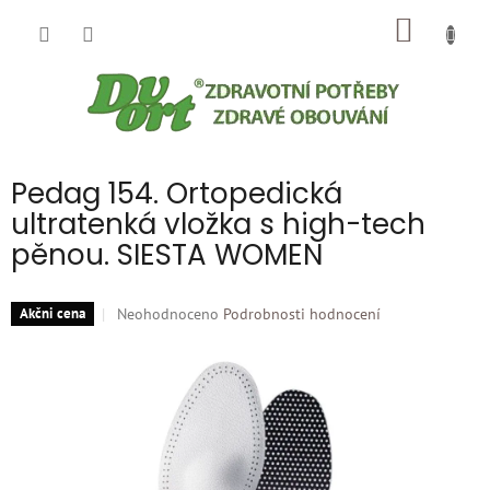
Přejít
NÁKUP
na
obsah
KOŠÍK
Pedag 154. Ortopedická
ultratenká vložka s high-tech
pěnou. SIESTA WOMEN
Průměrné
Neohodnoceno
Podrobnosti hodnocení
Akčni cena
hodnocení
produktu
je
0,0
z
5
hvězdiček.