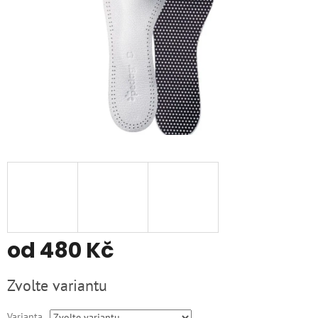
od
480 Kč
Měrná
Zvolte variantu
cena:
Varianta