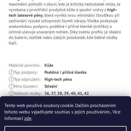
maximální pohodlí v obuvi, kde je kritický nedostatek místa. Je
vyrobena z prvotřídní prodyšné kůže a spodní vrstvy z
high-
tech latexové pěny
, která vyniká svou minimální tloušťkou při
zachování vysoké schopnosti tlumit nárazy. Vložka poskytuje
anatomickou podporu podélné i příčné klenbě (srdíčko) a
účinně ulevuje unaveným nohám. Díky svému profilu je ideální
do balerín, lodiček nebo úzkých polobotek, kde běžné vložky
tlačí.
Materiál povrchu
:
Kůže
?
Typ podpory
:
Podélná i příčná klenba
?
Typ odpružení
:
High-tech pěna
?
Míra tlumení
:
Střední
?
Velikost vložky
:
36, 37, 38, 39, 40, 41, 42
Něco navíc
:
Filtr z aktivního uhlí
Tento web používá soubory cookie. Dalším procházením
tohoto webu vyjadřujete souhlas s jejich používáním.. Více
Z
informací
zde
.
á
p
Vytvořil Shoptet