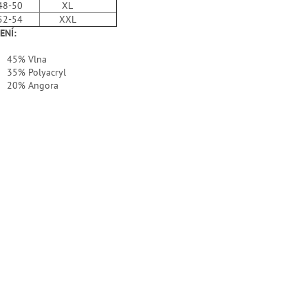
48-50
XL
52-54
XXL
ENÍ:
45% Vlna
35% Polyacryl
20% Angora