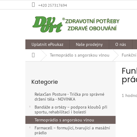
Přejít
+420 257317694
na
obsah
Uplatnit ePoukaz
Naše prodejny
O nás
Domů
Termoprádlo s angorskou vlnou
Funkční
P
Fun
o
Přeskočit
s
prá
Kategorie
kategorie
t
r
RelaxSan Posture - Trička pro správné
Průměr
1 hodno
a
držení těla - NOVINKA
hodnoce
n
produkt
Bandáže a ortézy – podpora kloubů při
n
sportu, rehabilitaci i bolesti
je
í
5,0
Termoprádlo s angorskou vlnou
p
z
Farmacell – formující, tvarující a masážní
5
a
prádlo
hvězdiče