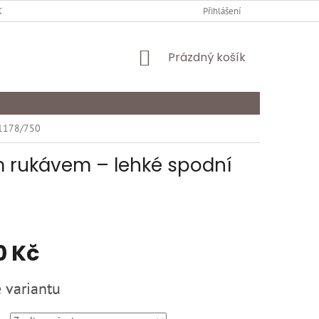
Y OCHRANY OSOBNÍCH ÚDAJŮ
KARIÉRA
Přihlášení
ODSTOUPENÍ OD SMLOU
NÁKUPNÍ
Prázdný košík
KOŠÍK
 1178/750
m rukávem – lehké spodní
0 Kč
 variantu