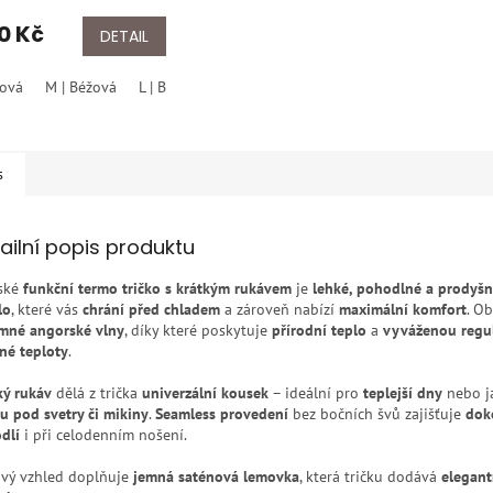
cení
na Medima –
ktu
0 Kč
odní ochrana
DETAIL
n a šíje
žová
M | Béžová
L | Béžová
XL | Béžová
XXL | Béžová
ček.
s
ailní popis produktu
ské
funkční termo tričko s krátkým rukávem
je
lehké, pohodlné a prodyš
lo
, které vás
chrání před chladem
a zároveň nabízí
maximální komfort
. O
mné angorské vlny
, díky které poskytuje
přírodní teplo
a
vyváženou regul
sné teploty
.
ký rukáv
dělá z trička
univerzální kousek
– ideální pro
teplejší dny
nebo j
vu pod svetry či mikiny
.
Seamless provedení
bez bočních švů zajišťuje
dok
dlí
i při celodenním nošení.
ový vzhled doplňuje
jemná saténová lemovka
, která tričku dodává
elegant