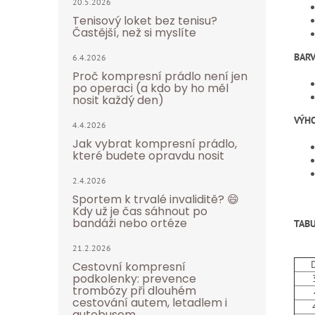
20.5.2026
Tenisový loket bez tenisu?
Častější, než si myslíte
BARV
6.4.2026
Proč kompresní prádlo není jen
po operaci (a kdo by ho měl
nosit každý den)
VÝH
4.4.2026
Jak vybrat kompresní prádlo,
které budete opravdu nosit
2.4.2026
Sportem k trvalé invaliditě? 😄
Kdy už je čas sáhnout po
bandáži nebo ortéze
TABU
21.2.2026
Cestovní kompresní
podkolenky: prevence
trombózy při dlouhém
cestování autem, letadlem i
autobusem