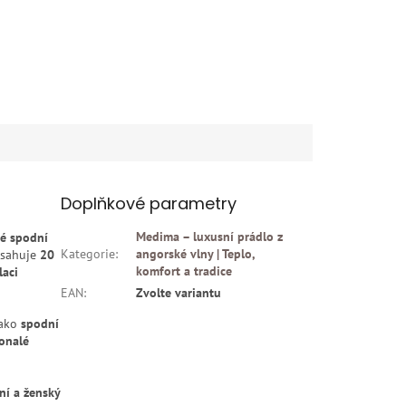
Doplňkové parametry
Medima – luxusní prádlo z
né spodní
Kategorie
:
angorské vlny | Teplo,
bsahuje
20
komfort a tradice
aci
EAN
:
Zvolte variantu
ako
spodní
onalé
ní a ženský