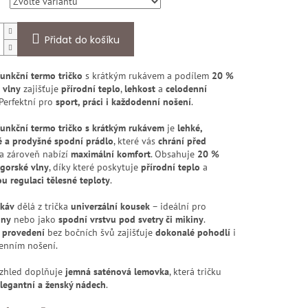
Přidat do košíku
unkční termo tričko
s krátkým rukávem a podílem
20 %
 vlny
zajišťuje
přírodní teplo
,
lehkost
a
celodenní
 Perfektní pro
sport, práci i každodenní nošení
.
funkční termo tričko s krátkým rukávem
je
lehké,
 a prodyšné spodní prádlo
, které vás
chrání před
a zároveň nabízí
maximální komfort
. Obsahuje
20 %
gorské vlny
, díky které poskytuje
přírodní teplo
a
u regulaci tělesné teploty
.
ukáv
dělá z trička
univerzální kousek
– ideální pro
dny
nebo jako
spodní vrstvu pod svetry či mikiny
.
 provedení
bez bočních švů zajišťuje
dokonalé pohodlí
i
denním nošení.
vzhled doplňuje
jemná saténová lemovka
, která tričku
legantní a ženský nádech
.