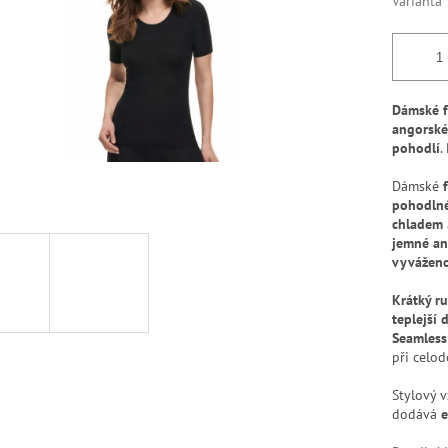
Varianta
Dámské f
angorské
pohodlí
.
Dámské
pohodlné
chladem
jemné an
vyváženo
Krátký r
teplejší 
Seamless
při celo
Stylový 
dodává
e