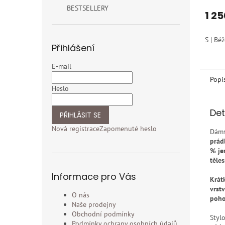
hodno
rame
BESTSELLERY
produ
1 25
přír
je
rame
5,0
S | Bé
z
Přihlášení
5
hvězdi
E-mail
Popi
Heslo
Det
PŘIHLÁSIT SE
Nová registrace
Zapomenuté heslo
Dám
prád
% je
těle
Informace pro Vás
Krát
vrst
O nás
poho
Naše prodejny
Obchodní podmínky
Styl
Podmínky ochrany osobních údajů