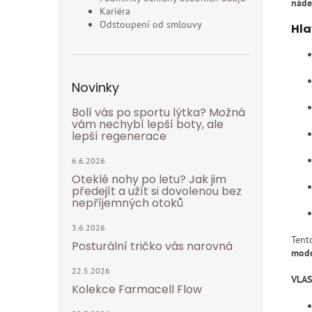
náde
Kariéra
Odstoupení od smlouvy
Hla
Novinky
Bolí vás po sportu lýtka? Možná
vám nechybí lepší boty, ale
lepší regenerace
6.6.2026
Oteklé nohy po letu? Jak jim
předejít a užít si dovolenou bez
nepříjemných otoků
3.6.2026
Tent
Posturální tričko vás narovná
mode
22.5.2026
VLA
Kolekce Farmacell Flow