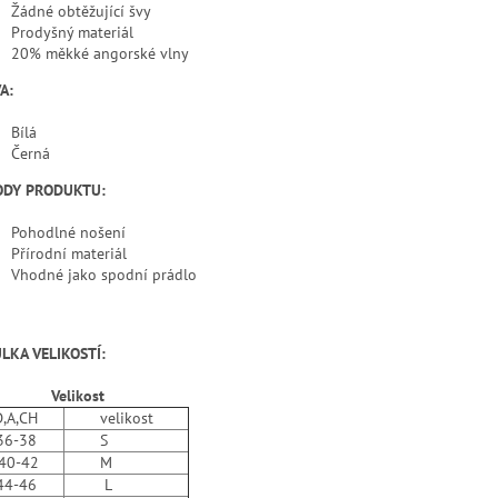
Žádné obtěžující švy
Prodyšný materiál
20% měkké angorské vlny
A:
Bílá
Černá
ODY PRODUKTU:
Pohodlné nošení
Přírodní materiál
Vhodné jako spodní prádlo
LKA VELIKOSTÍ:
Velikost
D,A,CH
velikost
36-38
S
40-42
M
44-46
L