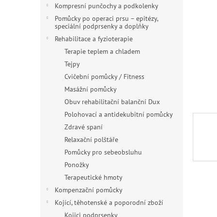
n
Kompresní punčochy a podkolenky
e
Pomůcky po operaci prsu – epitézy,
l
speciální podprsenky a doplňky
Rehabilitace a fyzioterapie
Terapie teplem a chladem
Tejpy
Cvičební pomůcky / Fitness
Masážní pomůcky
Obuv rehabilitační balanční Dux
Polohovací a antidekubitní pomůcky
Zdravé spaní
Relaxační polštáře
Pomůcky pro sebeobsluhu
Ponožky
Terapeutické hmoty
Kompenzační pomůcky
Kojící, těhotenské a poporodní zboží
Kojici podprsenky