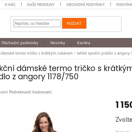
O NÁS
NAŠE PRODEJNY
OBCHODNÍ PODMÍNKY
PODMÍNK
HLEDAT
Obchodní podmínky
Novinky
Kariéra
 dámské termo tričko s krátkým rukávem – lehké spodní prádlo z angory
kční dámské termo tričko s krátký
dlo z angory 1178/750
né
cení
Podrobnosti hodnocení
ní
1 15
u
Měrná
Zvolte
cena:
k.