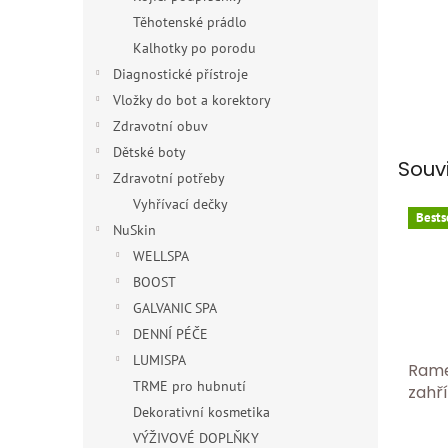
Těhotenské prádlo
Kalhotky po porodu
Diagnostické přístroje
Vložky do bot a korektory
Zdravotní obuv
Dětské boty
Souv
Zdravotní potřeby
Vyhřívací dečky
Bests
NuSkin
WELLSPA
BOOST
GALVANIC SPA
DENNÍ PÉČE
LUMISPA
Rame
TRME pro hubnutí
zahř
Dekorativní kosmetika
ruká
Hřeji
Průmě
VÝŽIVOVÉ DOPLŇKY