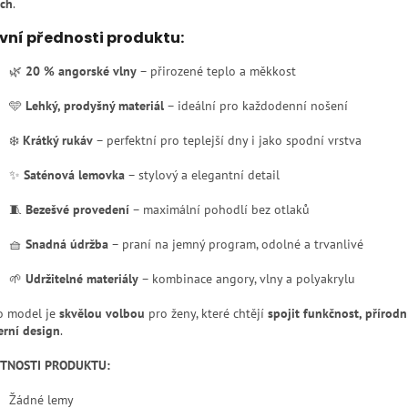
ch
.
vní přednosti produktu:
🌿
20 % angorské vlny
– přirozené teplo a měkkost
🩵
Lehký, prodyšný materiál
– ideální pro každodenní nošení
❄️
Krátký rukáv
– perfektní pro teplejší dny i jako spodní vrstva
✨
Saténová lemovka
– stylový a elegantní detail
🧵
Bezešvé provedení
– maximální pohodlí bez otlaků
🧺
Snadná údržba
– praní na jemný program, odolné a trvanlivé
🌱
Udržitelné materiály
– kombinace angory, vlny a polyakrylu
o model je
skvělou volbou
pro ženy, které chtějí
spojit funkčnost, přírodn
rní design
.
STNOSTI PRODUKTU:
Žádné lemy