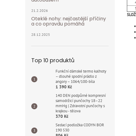
21.2.2026
SLOŽ
Oteklé nohy: nejčastější příčiny
a co opravdu pomáhá
28.12.2025
Top 10 produktů
Funkční dámské termo kalhoty
– dlouhé spodní prádlo z
angory – 1064/100-bíla
1 390 Kč
140 DEN podpůrné kompresní
samodržicí punčochy 18–22
mmHg | Zdravotní punčochy s
krajkou - tělova
370 Kč
Sedací podložka CODYN BOR
190 530
806 Kč