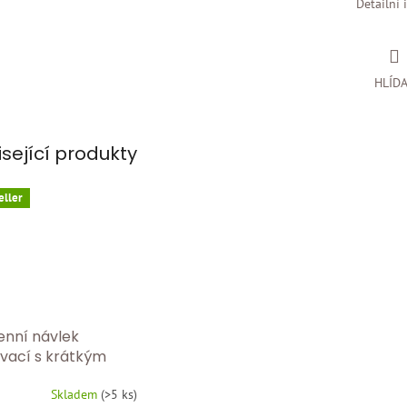
Detailní 
HLÍD
isející produkty
eller
nní návlek
ívací s krátkým
vem Medima
Skladem
(
>5 ks
)
vý návlek na
rné