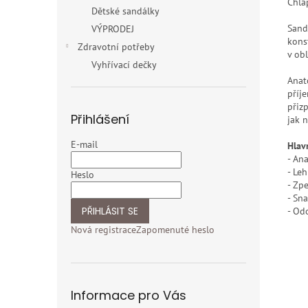
Chla
Dětské sandálky
Sand
VÝPRODEJ
kons
Zdravotní potřeby
v obl
Vyhřívací dečky
Anat
příj
přiz
Přihlášení
jak n
E-mail
Hlav
- An
- Le
Heslo
- Zp
- Sn
PŘIHLÁSIT SE
- Od
Nová registrace
Zapomenuté heslo
Informace pro Vás