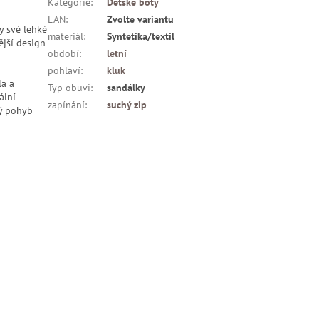
Kategorie
:
Dětské boty
EAN
:
Zvolte variantu
y své lehké
materiál
:
Syntetika/textil
ější design
období
:
letní
pohlaví
:
kluk
la a
Typ obuvi
:
sandálky
ální
zapínání
:
suchý zip
ný pohyb