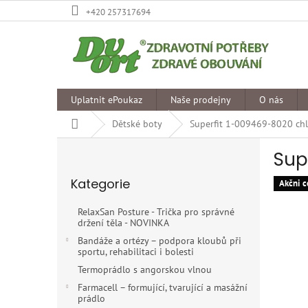
Přejít
+420 257317694
na
obsah
Uplatnit ePoukaz
Naše prodejny
O nás
Domů
Dětské boty
Superfit 1-009469-8020 chl
P
Sup
o
Přeskočit
s
Kategorie
kategorie
Akčni c
t
r
RelaxSan Posture - Trička pro správné
a
držení těla - NOVINKA
n
Bandáže a ortézy – podpora kloubů při
n
sportu, rehabilitaci i bolesti
í
Termoprádlo s angorskou vlnou
p
Farmacell – formující, tvarující a masážní
a
prádlo