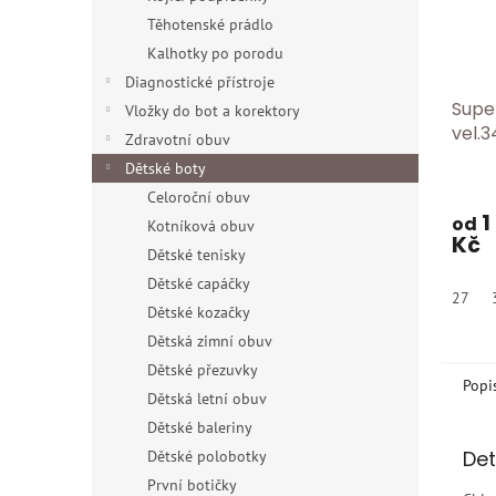
Těhotenské prádlo
Kalhotky po porodu
Diagnostické přístroje
Supe
Vložky do bot a korektory
vel.3
Zdravotní obuv
Dětské boty
Celoroční obuv
1
od
Kotníková obuv
Kč
Dětské tenisky
Dětské capáčky
27
Dětské kozačky
Dětská zimní obuv
Dětské přezuvky
Popi
Dětská letní obuv
Dětské baleriny
Det
Dětské polobotky
První botičky