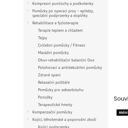
n
Kompresní punčochy a podkolenky
e
Pomůcky po operaci prsu – epitézy,
l
speciální podprsenky a doplňky
Rehabilitace a fyzioterapie
Terapie teplem a chladem
Tejpy
Cvičební pomůcky / Fitness
Masážní pomůcky
Obuv rehabilitační balanční Dux
Polohovací a antidekubitní pomůcky
Zdravé spaní
Relaxační polštáře
Pomůcky pro sebeobsluhu
Ponožky
Souv
Terapeutické hmoty
Kompenzační pomůcky
Akčni
Kojící, těhotenské a poporodní zboží
Kojici podprsenky