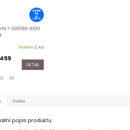
2 090
Kč
až
–30 %
rfit 1-006189-8510
4
Skladem
(
1 ks
)
 459
DETAIL
31
33
s
Značka
ailní popis produktu