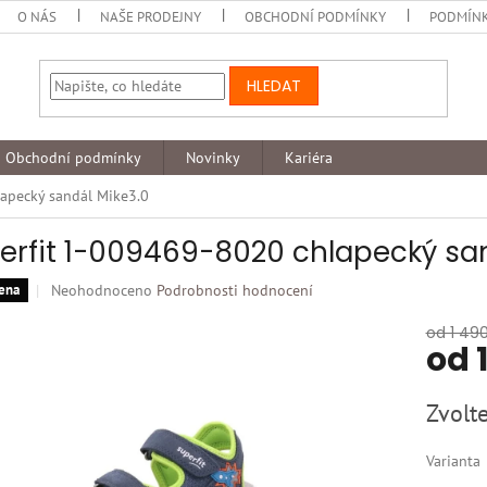
O NÁS
NAŠE PRODEJNY
OBCHODNÍ PODMÍNKY
PODMÍNK
HLEDAT
Obchodní podmínky
Novinky
Kariéra
apecký sandál Mike3.0
erfit 1-009469-8020 chlapecký san
Průměrné
Neohodnoceno
Podrobnosti hodnocení
ena
hodnocení
produktu
od 1 49
od
je
0,0
z
Měrná
Zvolte
5
cena:
hvězdiček.
Varianta