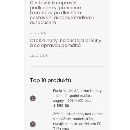
Cestovní kompresní
podkolenky: prevence
trombózy při dlouhém
cestování autem, letadlem i
autobusem
21.2.2026
Oteklé nohy: nejčastější příčiny
a co opravdu pomáhá
28.12.2025
Top 10 produktů
Funkční dámské termo kalhoty
– dlouhé spodní prádlo z
angory – 1064/100-bíla
1 390 Kč
Zeštíhlující kalhotky nad kolena
s masážním, modelujícím,
tvarujícím push up efektem FC
312 černá