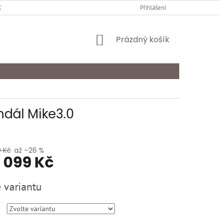
Y OCHRANY OSOBNÍCH ÚDAJŮ
KARIÉRA
Přihlášení
ODSTOUPENÍ OD SMLOU
NÁKUPNÍ
Prázdný košík
KOŠÍK
dál Mike3.0
0 Kč
až –26 %
1 099 Kč
 variantu