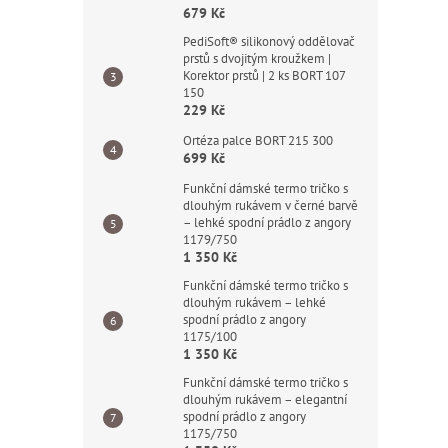
679 Kč
PediSoft® silikonový oddělovač
prstů s dvojitým kroužkem |
Korektor prstů | 2 ks BORT 107
150
229 Kč
Ortéza palce BORT 215 300
699 Kč
Funkční dámské termo tričko s
dlouhým rukávem v černé barvě
– lehké spodní prádlo z angory
1179/750
1 350 Kč
Funkční dámské termo tričko s
dlouhým rukávem – lehké
spodní prádlo z angory
1175/100
1 350 Kč
Funkční dámské termo tričko s
dlouhým rukávem – elegantní
spodní prádlo z angory
1175/750