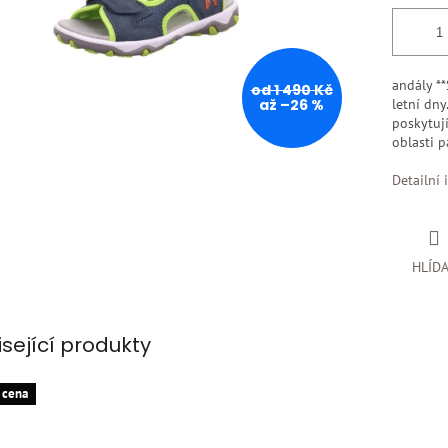
andály **
od 1 490 Kč
až –26 %
letní dny
poskytuj
oblasti p
Detailní 
HLÍD
isející produkty
 cena