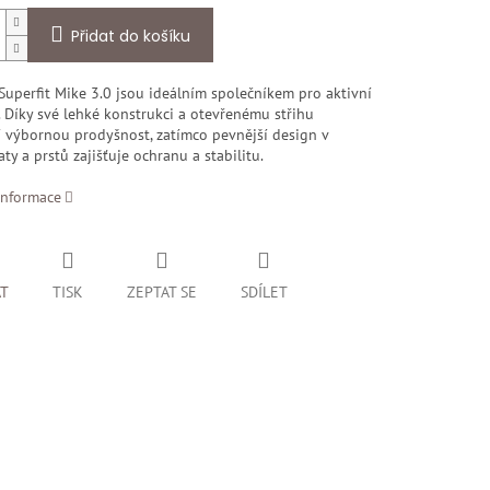
Přidat do košíku
Superfit Mike 3.0 jsou ideálním společníkem pro aktivní
. Díky své lehké konstrukci a otevřenému střihu
í výbornou prodyšnost, zatímco pevnější design v
aty a prstů zajišťuje ochranu a stabilitu.
informace
AT
TISK
ZEPTAT SE
SDÍLET