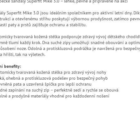
pecké sandály Superfit Mike 3.0 – lehké, pevné a připravené na akci
ály Superfit Mike 3.0 jsou ideálním společníkem pro aktivní letní dny. Dík
trukci a otevřenému střihu poskytují výbornou prodyšnost, zatímco pevn
asti paty a prstů zajišťuje ochranu a stabilitu.
omicky tvarovaná kožená stélka podporuje zdravý vývoj dětského chodid
emně tlumí každý krok. Dva suché zipy umožňují snadné obouvání a optim
působení noze. Odolná a protiskluzová podrážka je navržená pro bezpeč
a hřišti, tak na výletech.
ní benefity:
atomicky tvarovaná kožená stélka pro zdravý vývoj nohy
hká, ohebná a protiskluzová podešev pro bezpečný pohyb
evněná pata a uzavřená špička pro lepší ochranu
adné zapínání na suchý zip – perfektně sedí a rychle se obouvá
olné a prodyšné materiály vhodné pro každodenní nošení